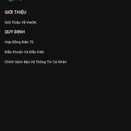
GIỚI THIỆU
Giới Thiệu Về VieON
QUY ĐỊNH
Hợp Đồng Điện Tử
Điều Khoản Và Điều Kiện
Chính Sách Bảo Vệ Thông Tin Cá Nhân
Chính Sách Bảo Vệ Người Tiêu Dùng Dễ Bị Tổn Thương
Thỏa Thuận Sử Dụng Dịch Vụ Mạng Xã Hội
THÔNG TIN
Thông Báo
Trung Tâm Hỗ Trợ
Liên Hệ