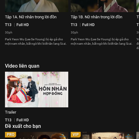
Tập 1A. Nữ nhân trong lời đồn
Tập 1B. Nữ nhân trong lời đồn
T
T13
Full HD
T13
Full HD
T
30ph
30ph
3
Park Yeon Wu (Lee Se Young) bị ép gả cho
Park Yeon Wu (Lee Se Young) bị ép gả cho
Y
một nam nhân, bất ngờ khi biết tân lang là ai.
một nam nhân, bất ngờ khi biết tân lang là ai.
đ
d
Video liên quan
Trailer
T13
Full HD
Đề xuất cho bạn
PRO
VIP