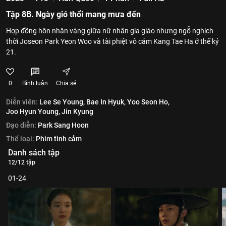
Tập 8B. Ngày gió thổi mang mưa đến
Hợp đồng hôn nhân vàng giữa nữ nhân gia giáo nhưng ngỗ nghịch
thời Joseon Park Yeon Woo và tài phiệt vô cảm Kang Tae Ha ở thế kỷ
21.
0
Bình luận
Chia sẻ
Diễn viên:
Lee Se Young,
Bae In Hyuk,
Yoo Seon Ho,
Joo Hyun Young,
Jin Kyung
Đạo diễn:
Park Sang Hoon
Thể loại:
Phim tình cảm
Danh sách tập
12/12 tập
01-24