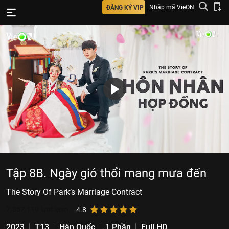
Nhập mã VieON
ĐĂNG KÝ VIP
Tập 8B. Ngày gió thổi mang mưa đến
The Story Of Park’s Marriage Contract
7.357.119
lượt xem
4.8
2023
T13
Hàn Quốc
1 Phần
Full HD