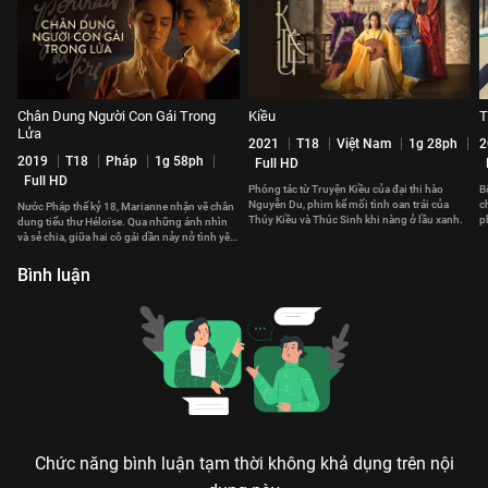
Chân Dung Người Con Gái Trong
Kiều
T
Lửa
2021
T18
Việt Nam
1g 28ph
2
2019
T18
Pháp
1g 58ph
Full HD
Full HD
Phóng tác từ Truyện Kiều của đại thi hào
B
Nguyễn Du, phim kể mối tình oan trái của
c
Nước Pháp thế kỷ 18, Marianne nhận vẽ chân
Thúy Kiều và Thúc Sinh khi nàng ở lầu xanh.
p
dung tiểu thư Héloïse. Qua những ánh nhìn
n
và sẻ chia, giữa hai cô gái dần nảy nở tình yêu
sâu lắng.
Bình luận
Chức năng bình luận tạm thời không khả dụng trên nội