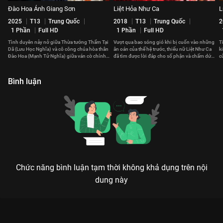
Đào Hoa Ánh Giang Sơn
Liệt Hỏa Như Ca
L
2025
T13
Trung Quốc
2018
T13
Trung Quốc
2
1 Phần
Full HD
1 Phần
Full HD
Tình duyên nảy nở giữa Thừa tướng Thẩm Tại
Vượt qua bao sóng gió khi bị cuốn vào những
T
Dã (Lưu Học Nghĩa) và cô công chúa hòa thân
ân oán của thế hệ trước, thiếu nữ Liệt Như Ca
k
Đào Hoa (Mạnh Tử Nghĩa) giữa ván cờ chính
đã tìm được lời đáp cho số phận và chấm dứt
c
trị cân não.
chuỗi bi kịch.
đ
Bình luận
Chức năng bình luận tạm thời không khả dụng trên nội
dung này
Xem Tập 8. Đại hôn Hoàng Hậu Ki - 51 Tập của Hàn Quốc có
sự tham gia của . Thuộc thể loại: Phim bộ