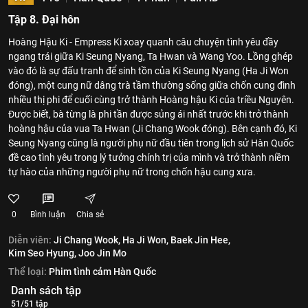
Tập 8. Đại hôn
Hoàng Hậu Ki - Empress Ki xoay quanh câu chuyện tình yêu đầy
ngang trái giữa Ki Seung Nyang, Ta Hwan và Wang Yoo. Lồng ghép
vào đó là sự đấu tranh để sinh tồn của Ki Seung Nyang (Ha Ji Won
đóng), một cung nữ dâng trà tầm thường sống giữa chốn cung đình
nhiều thị phi để cuối cùng trở thành Hoàng hậu Ki của triều Nguyên.
Được biết, bà từng là phi tần được sủng ái nhất trước khi trở thành
hoàng hậu của vua Ta Hwan (Ji Chang Wook đóng). Bên cạnh đó, Ki
Seung Nyang cũng là người phụ nữ đầu tiên trong lịch sử Hàn Quốc
đề cao tình yêu trong lý tưởng chính trị của mình và trở thành niềm
tự hào của những người phụ nữ trong chốn hậu cung xưa.
0
Bình luận
Chia sẻ
Diễn viên:
Ji Chang Wook,
Ha Ji Won,
Baek Jin Hee,
Kim Seo Hyung,
Joo Jin Mo
Thể loại:
Phim tình cảm Hàn Quốc
Danh sách tập
51/51 tập