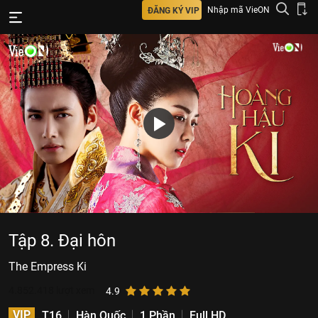
Nhập mã VieON
ĐĂNG KÝ VIP
Tập 8. Đại hôn
The Empress Ki
4.852.418
lượt xem
4.9
VIP
T16
Hàn Quốc
1 Phần
Full HD