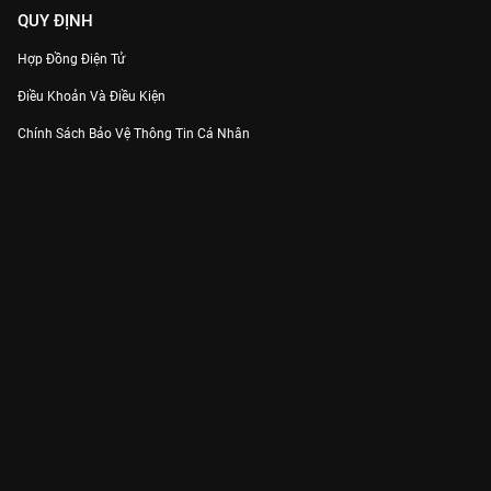
QUY ĐỊNH
Hợp Đồng Điện Tử
Điều Khoản Và Điều Kiện
Chính Sách Bảo Vệ Thông Tin Cá Nhân
Chính Sách Bảo Vệ Người Tiêu Dùng Dễ Bị Tổn Thương
Thỏa Thuận Sử Dụng Dịch Vụ Mạng Xã Hội
THÔNG TIN
Thông Báo
Trung Tâm Hỗ Trợ
Liên Hệ
Góp Ý
Công ty Cổ phần VieON - Địa chỉ: Tầng 5, 222 Pasteur, Phường Xuân Hòa,