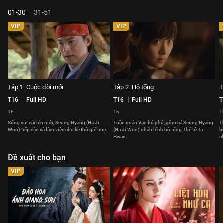
01-30
31-51
VIP
VIP
Tập 1. Cuộc đời mới
Tập 2. Hộ tống
T
T16
Full HD
T16
Full HD
T
1h
1h
1
Sống với cái tên mới, Seung Nyang (Ha Ji
Tuần quân Vạn hộ phủ, gồm cả Seung Nyang
T
Won) tiếp cận và làm việc cho kẻ thù giết mẹ.
(Ha Ji Won) nhận lệnh hộ tống Thế tử Ta
b
Hwan.
c
Đề xuất cho bạn
VIP