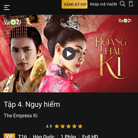
Nhập mã VieON
ĐĂNG KÝ VIP
Tập 4. Nguy hiểm
The Empress Ki
4.851.685
lượt xem
4.9
VIP
T16
Hàn Quốc
1 Phần
Full HD