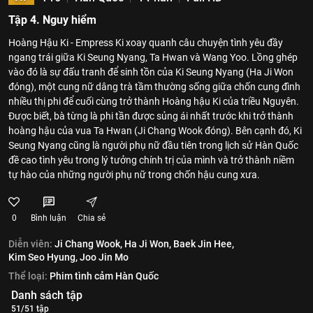
Tập 4. Nguy hiểm
Hoàng Hậu Ki - Empress Ki xoay quanh câu chuyện tình yêu đầy
ngang trái giữa Ki Seung Nyang, Ta Hwan và Wang Yoo. Lồng ghép
vào đó là sự đấu tranh để sinh tồn của Ki Seung Nyang (Ha Ji Won
đóng), một cung nữ dâng trà tầm thường sống giữa chốn cung đình
nhiều thị phi để cuối cùng trở thành Hoàng hậu Ki của triều Nguyên.
Được biết, bà từng là phi tần được sủng ái nhất trước khi trở thành
hoàng hậu của vua Ta Hwan (Ji Chang Wook đóng). Bên cạnh đó, Ki
Seung Nyang cũng là người phụ nữ đầu tiên trong lịch sử Hàn Quốc
đề cao tình yêu trong lý tưởng chính trị của mình và trở thành niềm
tự hào của những người phụ nữ trong chốn hậu cung xưa.
0
Bình luận
Chia sẻ
Diễn viên:
Ji Chang Wook,
Ha Ji Won,
Baek Jin Hee,
Kim Seo Hyung,
Joo Jin Mo
Thể loại:
Phim tình cảm Hàn Quốc
Danh sách tập
51/51 tập