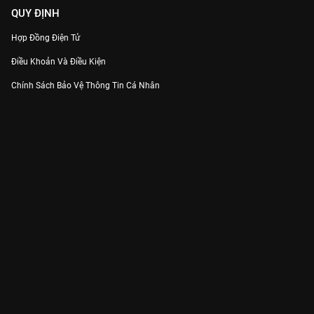
QUY ĐỊNH
Hợp Đồng Điện Tử
Điều Khoản Và Điều Kiện
Chính Sách Bảo Vệ Thông Tin Cá Nhân
Chính Sách Bảo Vệ Người Tiêu Dùng Dễ Bị Tổn Thương
Thỏa Thuận Sử Dụng Dịch Vụ Mạng Xã Hội
THÔNG TIN
Thông Báo
Trung Tâm Hỗ Trợ
Liên Hệ
Góp Ý
Công ty Cổ phần VieON - Địa chỉ: Tầng 5, 222 Pasteur, Phường Xuân Hòa,