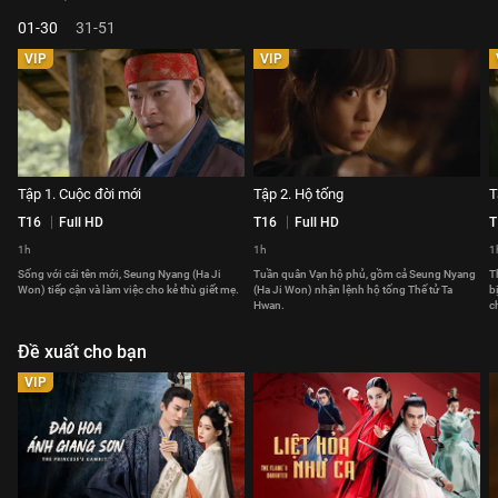
01-30
31-51
VIP
VIP
Tập 1. Cuộc đời mới
Tập 2. Hộ tống
T
T16
Full HD
T16
Full HD
T
1h
1h
1
Sống với cái tên mới, Seung Nyang (Ha Ji
Tuần quân Vạn hộ phủ, gồm cả Seung Nyang
T
Won) tiếp cận và làm việc cho kẻ thù giết mẹ.
(Ha Ji Won) nhận lệnh hộ tống Thế tử Ta
b
Hwan.
c
Đề xuất cho bạn
VIP