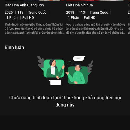
Đào Hoa Ánh Giang Sơn
Liệt Hỏa Như Ca
L
2025
T13
Trung Quốc
2018
T13
Trung Quốc
2
1 Phần
Full HD
1 Phần
Full HD
Tình duyên nảy nở giữa Thừa tướng Thẩm Tại
Vượt qua bao sóng gió khi bị cuốn vào những
T
Dã (Lưu Học Nghĩa) và cô công chúa hòa thân
ân oán của thế hệ trước, thiếu nữ Liệt Như Ca
k
Đào Hoa (Mạnh Tử Nghĩa) giữa ván cờ chính
đã tìm được lời đáp cho số phận và chấm dứt
c
trị cân não.
chuỗi bi kịch.
đ
Bình luận
Chức năng bình luận tạm thời không khả dụng trên nội
dung này
Xem Tập 4. Nguy hiểm Hoàng Hậu Ki - 51 Tập của Hàn Quốc có
sự tham gia của . Thuộc thể loại: Phim bộ