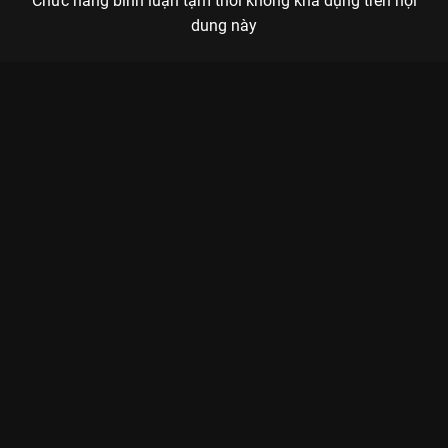
Chức năng bình luận tạm thời không khả dụng trên nội
dung này
Xem Highlights Tekkz - Guibarros (Tứ Kết - EA Sports FC 25 tại
EWC 2025) của Ả Rập Xê Út có sự tham gia của . Thuộc thể
loại: Thể thao