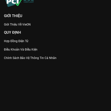
GIỚI THIỆU
Giới Thiệu Về VieON
QUY ĐỊNH
Hợp Đồng Điện Tử
Điều Khoản Và Điều Kiện
Chính Sách Bảo Vệ Thông Tin Cá Nhân
Chính Sách Bảo Vệ Người Tiêu Dùng Dễ Bị Tổn Thương
Thỏa Thuận Sử Dụng Dịch Vụ Mạng Xã Hội
THÔNG TIN
Thông Báo
Trung Tâm Hỗ Trợ
Liên Hệ