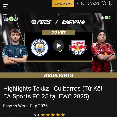
Nhập mã VieON
ĐĂNG KÝ VIP
Highlights Tekkz - Guibarros (Tứ Kết -
EA Sports FC 25 tại EWC 2025)
Esports World Cup 2025
10.276
lượt xem
5.0