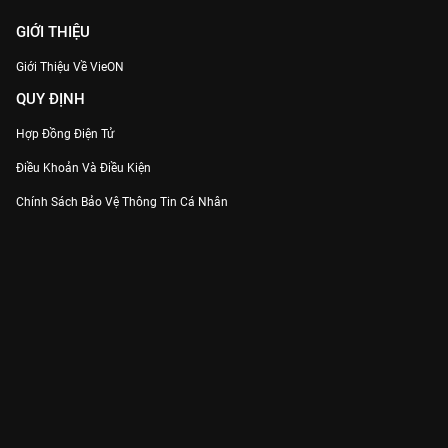
GIỚI THIỆU
Giới Thiệu Về VieON
QUY ĐỊNH
Hợp Đồng Điện Tử
Điều Khoản Và Điều Kiện
Chính Sách Bảo Vệ Thông Tin Cá Nhân
Chính Sách Bảo Vệ Người Tiêu Dùng Dễ Bị Tổn Thương
Thỏa Thuận Sử Dụng Dịch Vụ Mạng Xã Hội
THÔNG TIN
Thông Báo
Trung Tâm Hỗ Trợ
Liên Hệ
Góp Ý