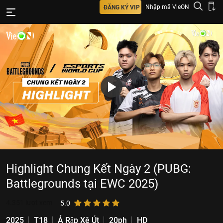
Nhập mã VieON
ĐĂNG KÝ VIP
Highlight Chung Kết Ngày 2 (PUBG:
Battlegrounds tại EWC 2025)
4.351
lượt xem
5.0
2025
T18
Ả Rập Xê Út
20ph
HD