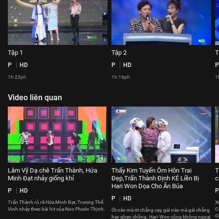
Tập 1
Tập 2
T
P
HD
P
HD
P
1h 23ph
1h 16ph
1
Video liên quan
Lâm Vỹ Dạ chê Trấn Thành, Hứa
Thấy Kim Tuyến Ôm Hôn Trai
T
Minh Đạt nhảy giống khỉ
Đẹp,Trấn Thành Định KÉ Liền Bị
c
Hari Won Dọa Cho Ăn Búa
P
HD
P
P
HD
Trấn Thành rủ rê Hứa Minh Đạt, Trương Thế
X
Vinh nhảy theo bài hit của Noo Phước Thịnh.
C
Ớt nào mà ớt chẳng cay, gái nào mà gái chẳng
G
hay ghen chồng. Hari Won cũng không ngoại