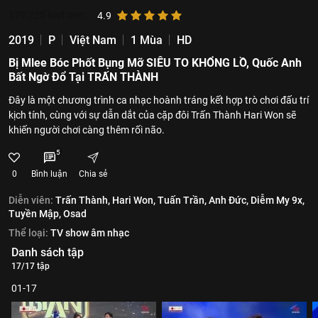
179.225
lượt xem
4.9
2019
P
Việt Nam
1 Mùa
HD
Bị Mlee Bóc Phốt Bụng Mỡ SIÊU TO KHỔNG LỒ, Quốc Anh
Bất Ngờ Đổ Tại TRẤN THÀNH
Đây là một chương trình ca nhạc hoành tráng kết hợp trò chơi đấu trí
kịch tính, cùng với sự dẫn dắt của cặp đôi Trấn Thành Hari Won sẽ
khiến người chơi càng thêm rối não.
5
0
Bình luận
Chia sẻ
Diễn viên:
Trấn Thành,
Hari Won,
Tuấn Trần,
Anh Đức,
Diễm My 9x,
Tuyền Mập,
Osad
Thể loại:
TV show âm nhạc
Danh sách tập
17/17 tập
01-17