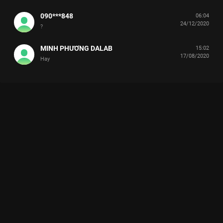
090***848
06:04
24/12/2020
?
MINH PHƯƠNG DALAB
15:02
17/08/2020
Hay
Xem Bị Mlee Bóc Phốt Bụng Mỡ SIÊU TO KHỔNG LỒ, Quốc Anh
Bất Ngờ Đổ Tại TRẤN THÀNH Giọng Ca Bí Ẩn - Mùa 2 - 17 Tập
của Việt Nam có sự tham gia của Osad, Trấn Thành, Anh Đức,
Tuyền Mập, Tuấn Trần. Thuộc thể loại: TV show