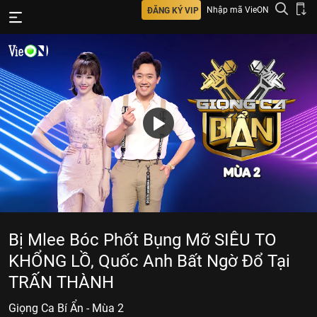
Nhập mã VieON
ĐĂNG KÝ VIP
Bị Mlee Bóc Phốt Bụng Mỡ SIÊU TO
KHỔNG LỒ, Quốc Anh Bất Ngờ Đổ Tại
TRẤN THÀNH
Giọng Ca Bí Ẩn - Mùa 2