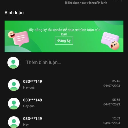
M
lệ khi ghen ngay trên truyền hình
Bình luận
Hãy đăng ký tài khoản để chia sẻ bình luận của
bạn
Đăng ký
033***149
05:46
04/07/2023
Hay quá
033***149
05:35
04/07/2023
Hay quá
033***149
12:03
03/07/2023
Hay