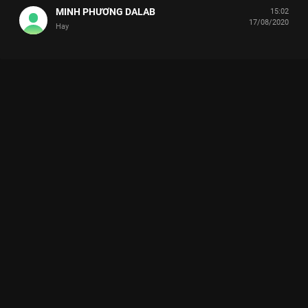
MINH PHƯƠNG DALAB
15:02
17/08/2020
Hay
Xem Tập 1 Giọng Ca Bí Ẩn - Mùa 2 - 17 Tập của Việt Nam có sự
tham gia của . Thuộc thể loại: TV show