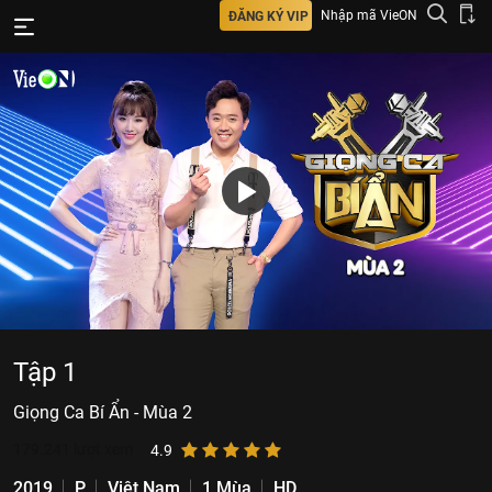
Nhập mã VieON
ĐĂNG KÝ VIP
Tập 1
Giọng Ca Bí Ẩn - Mùa 2
179.241
lượt xem
4.9
2019
P
Việt Nam
1 Mùa
HD