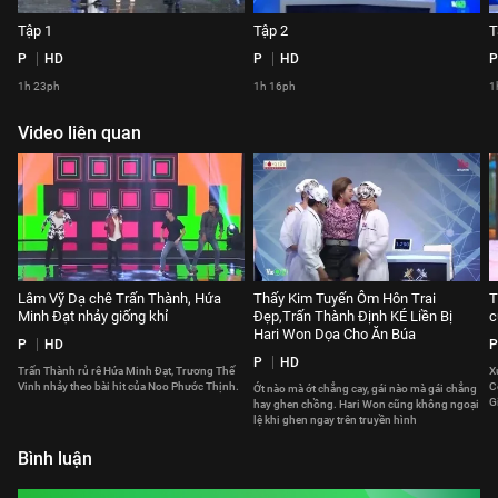
Tập 1
Tập 2
T
P
HD
P
HD
P
1h 23ph
1h 16ph
1
Video liên quan
Lâm Vỹ Dạ chê Trấn Thành, Hứa
Thấy Kim Tuyến Ôm Hôn Trai
T
Minh Đạt nhảy giống khỉ
Đẹp,Trấn Thành Định KÉ Liền Bị
c
Hari Won Dọa Cho Ăn Búa
P
HD
P
P
HD
Trấn Thành rủ rê Hứa Minh Đạt, Trương Thế
X
Vinh nhảy theo bài hit của Noo Phước Thịnh.
C
Ớt nào mà ớt chẳng cay, gái nào mà gái chẳng
G
hay ghen chồng. Hari Won cũng không ngoại
M
lệ khi ghen ngay trên truyền hình
Bình luận