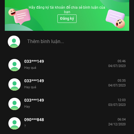
Hãy đăng ký tài khoản để chia sẻ bình luận của
bạn
Đăng ký
033***149
05:46
04/07/2023
Hay quá
033***149
05:35
04/07/2023
Hay quá
033***149
12:03
03/07/2023
Hay
090***848
06:04
24/12/2020
?