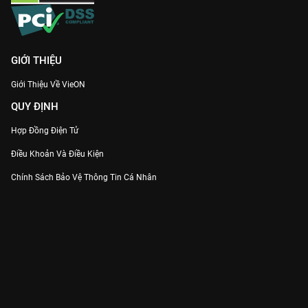
GIỚI THIỆU
Giới Thiệu Về VieON
QUY ĐỊNH
Hợp Đồng Điện Tử
Điều Khoản Và Điều Kiện
Chính Sách Bảo Vệ Thông Tin Cá Nhân
Chính Sách Bảo Vệ Người Tiêu Dùng Dễ Bị Tổn Thương
Thỏa Thuận Sử Dụng Dịch Vụ Mạng Xã Hội
THÔNG TIN
Thông Báo
Trung Tâm Hỗ Trợ