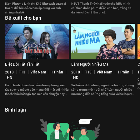
Đàm Phương Linh chỉ Khả Như cách cua trai
NSƯT Thanh Thủy hài hước cho biết, mình
trời ơi đất hỡi để cô bạn áp dụng với anh
chỉ theo đoàn phim để ăn cho béo, trắng da
chàng nhà bên.
dài tóc chứ chả làm gì cả.
Đề xuất cho bạn
Biệt Đội Tất Tần Tật
Lắm Người Nhiều Ma
C
2018
T13
Việt Nam
1 Phần
2018
T13
Việt Nam
1 Phần
T
HD
HD
C
k
Hành trình phiêu lưu của nhóm phóng viên
Sẽ thế nào khi những người xa lạ cùng chung
đ
tập sự cho một tờ báo mạng đối mặt với nhiều
sống trong một ngôi nhà? Lắm người nhiều
t
thách thức bất ngờ, tạo nên câu chuyện hay về
ma mang đến những tiếng cười và bài học về
lòng dũng cảm và đoàn kết.
cách sống và đối nhân xử thế.
Bình luận