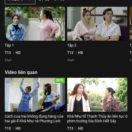
Tập 1
Tập 2
T
T13
HD
T13
HD
T
25ph
26ph
2
Video liên quan
MỚI
Cách cua trai không đụng hàng của
Khả Như tố Thanh Thủy ăn liên tục ở
hai gái ế Khả Như và Phương Linh
phim trường Gia Đình Hết Sảy
T13
HD
T13
HD