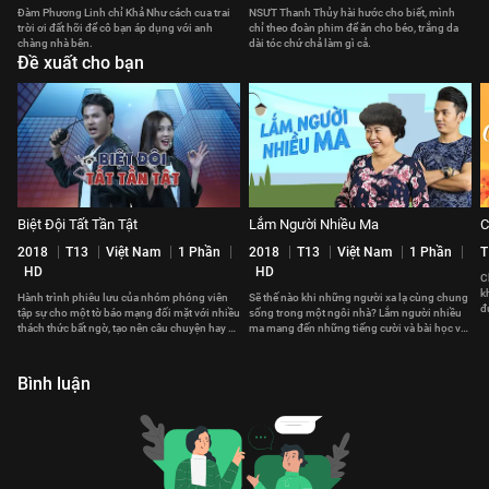
Đàm Phương Linh chỉ Khả Như cách cua trai
NSƯT Thanh Thủy hài hước cho biết, mình
trời ơi đất hỡi để cô bạn áp dụng với anh
chỉ theo đoàn phim để ăn cho béo, trắng da
chàng nhà bên.
dài tóc chứ chả làm gì cả.
Đề xuất cho bạn
Biệt Đội Tất Tần Tật
Lắm Người Nhiều Ma
C
2018
T13
Việt Nam
1 Phần
2018
T13
Việt Nam
1 Phần
T
HD
HD
C
k
Hành trình phiêu lưu của nhóm phóng viên
Sẽ thế nào khi những người xa lạ cùng chung
đ
tập sự cho một tờ báo mạng đối mặt với nhiều
sống trong một ngôi nhà? Lắm người nhiều
t
thách thức bất ngờ, tạo nên câu chuyện hay về
ma mang đến những tiếng cười và bài học về
lòng dũng cảm và đoàn kết.
cách sống và đối nhân xử thế.
Bình luận