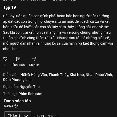
Tập 19
Bà Bảy luôn muốn con mình phải hoàn hảo hơn người nên thường
áp đặt các con trong mọi chuyện, từ ăn mặc đến cách cư xử và kết
hôn. Điều đó khiến các con bà Bảy cảm thấy không hài lòng về mẹ.
Sau khi con trai kết hôn và mang mẹ vợ về sống chung, những mâu
thuẫn gia đình càng thêm rắc rối. Nhưng sau tất cả những biến cố,
mỗi người dần nhận ra những lỗi sai của mình; và biết thông cảm với
nhau hơn.
0
Bình luận
Chia sẻ
Diễn viên:
NSND Hồng Vân,
Thanh Thủy,
Khả Như,
Nhan Phúc Vinh,
Đàm Phương Linh
Đạo diễn:
Nguyễn Thu
Thể loại:
Phim tình cảm
Danh sách tập
53/53 tập
Phần 1
01-30
31-53