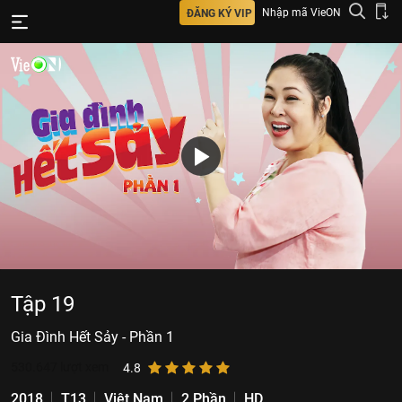
Nhập mã VieON
ĐĂNG KÝ VIP
Tập 19
Gia Đình Hết Sảy - Phần 1
530.647
lượt xem
4.8
2018
T13
Việt Nam
2 Phần
HD