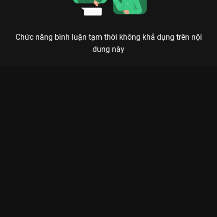
Chức năng bình luận tạm thời không khả dụng trên nội
dung này
Xem Tập 19 Gia Đình Hết Sảy - 53 Tập của Việt Nam có sự
tham gia của . Thuộc thể loại: Phim bộ