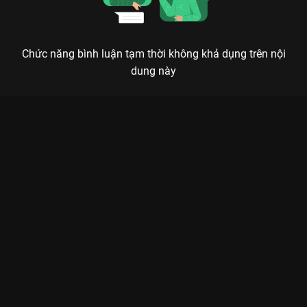
Chức năng bình luận tạm thời không khả dụng trên nội
dung này
Xem Full Match Thép Xanh Nam Định - Công An Hà Nội | Siêu
Cúp Quốc gia 2024/25 - Cúp Thaco của Việt Nam có sự tham
gia của Nguyễn Tuấn Anh, Nguyễn Quang Hải. Thuộc thể loại:
Thể thao