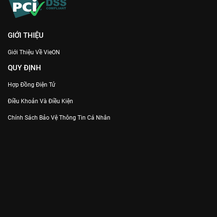
GIỚI THIỆU
Giới Thiệu Về VieON
QUY ĐỊNH
Hợp Đồng Điện Tử
Điều Khoản Và Điều Kiện
Chính Sách Bảo Vệ Thông Tin Cá Nhân
Chính Sách Bảo Vệ Người Tiêu Dùng Dễ Bị Tổn Thương
Thỏa Thuận Sử Dụng Dịch Vụ Mạng Xã Hội
THÔNG TIN
Thông Báo
Trung Tâm Hỗ Trợ
Liên Hệ