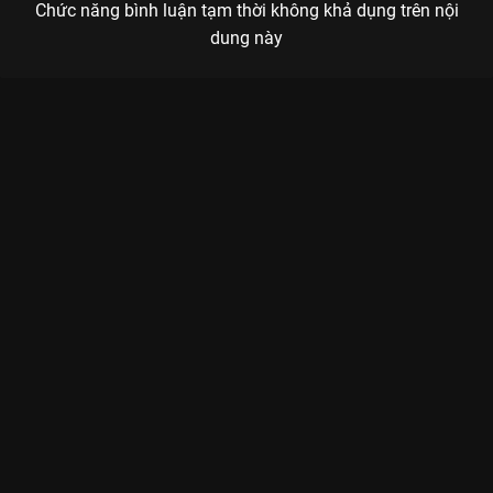
Chức năng bình luận tạm thời không khả dụng trên nội
dung này
Xem Full Match Team Flash - FPT Polytechnic (Giai đoạn 1 -
ĐTDV Mùa Đông 2025) của Việt Nam có sự tham gia của .
Thuộc thể loại: Thể thao