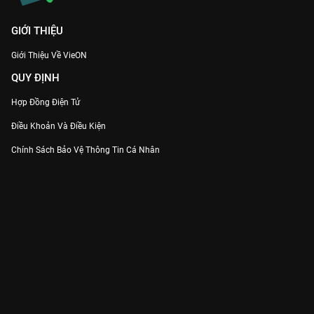
GIỚI THIỆU
Giới Thiệu Về VieON
QUY ĐỊNH
Hợp Đồng Điện Tử
Điều Khoản Và Điều Kiện
Chính Sách Bảo Vệ Thông Tin Cá Nhân
Chính Sách Bảo Vệ Người Tiêu Dùng Dễ Bị Tổn Thương
Thỏa Thuận Sử Dụng Dịch Vụ Mạng Xã Hội
THÔNG TIN
Thông Báo
Trung Tâm Hỗ Trợ
Liên Hệ