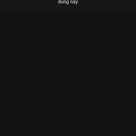
dung này
Xem Full Match eArena - Team Flash (Swiss Stage - APL 2025)
của Châu Á có sự tham gia của . Thuộc thể loại: Thể thao