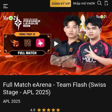
Nhập mã VieON
ĐĂNG KÝ VIP
Full Match eArena - Team Flash (Swiss
Stage - APL 2025)
APL 2025
5.922
lượt xem
4.9