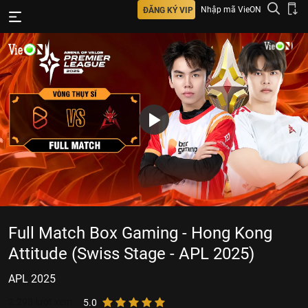
Nhập mã VieON
ĐĂNG KÝ VIP
Full Match Box Gaming - Hong Kong
Attitude (Swiss Stage - APL 2025)
APL 2025
2.293
lượt xem
5.0