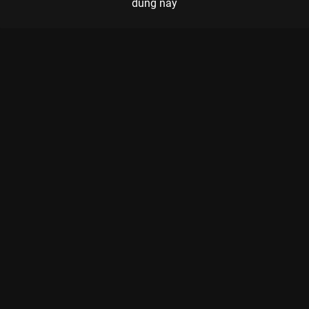
dung này
Xem Full Match Box Gaming - Hong Kong Attitude (Swiss Stage
- APL 2025) của Châu Á có sự tham gia của . Thuộc thể loại:
Thể thao