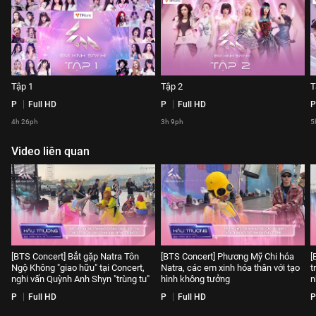
Tập 1
Tập 2
T
P
Full HD
P
Full HD
P
4h 26ph
3h 9ph
5
Video liên quan
[BTS Concert] Bắt gặp Natra Tôn
[BTS Concert] Phương Mỹ Chi hóa
[
Ngộ Không "giao hữu" tại Concert,
Natra, các em xinh hóa thân với tạo
t
nghi vấn Quỳnh Anh Shyn "trùng tu"
hình không tưởng
n
P
Full HD
P
Full HD
P