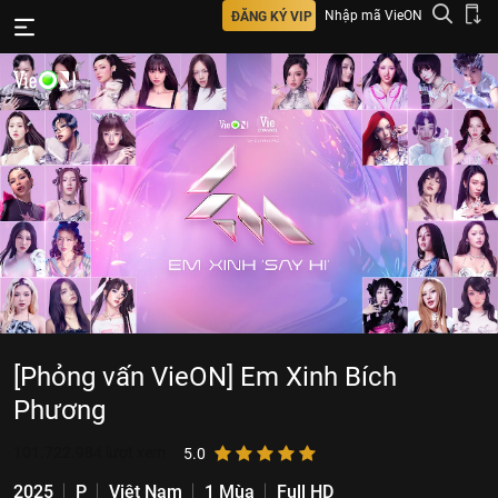
Nhập mã VieON
ĐĂNG KÝ VIP
[Phỏng vấn VieON] Em Xinh Bích
Phương
101.722.984
lượt xem
5.0
2025
P
Việt Nam
1 Mùa
Full HD