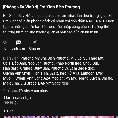
[Phỏng vấn VieON] Em Xinh Bích Phương
Em Xinh "Say Hi" là một cuộc đua về âm nhạc lẫn thời trang, giúp 30
Em Xinh thể hiện phong cách cá nhân với tinh thần RẤT LÀ NỮ. Luôn
tạo ra những phiên bản tốt hơn, hòa nhập cùng các xu hướng thời
thượng nhất nhưng không quên đi bản sắc của chính mình.
0
Bình luận
Chia sẻ
Diễn viên:
Phương Mỹ Chi,
Bích Phương,
Miu Lê,
Vũ Thảo My,
Ca sĩ Bảo Anh,
Ngô Lan Hương,
Pháo Northside,
Châu Bùi,
Han Sara,
Orange,
Juky San,
Phương Ly,
Lâm Bảo Ngọc,
Quỳnh Anh Shyn,
Tiên Tiên,
52Hz,
Đào Tử A1J,
Lamoon,
Lyly,
Muộii.,
Lyhan,
Ánh Sáng AZA,
Yeolan,
Mỹ Mỹ,
Hoàng Duyên,
Chi Xê,
Maiquinn,
Liu Grace,
DANMY,
Saabirose
Thể loại:
TV show âm nhạc
Danh sách tập
14/14 tập
01-16