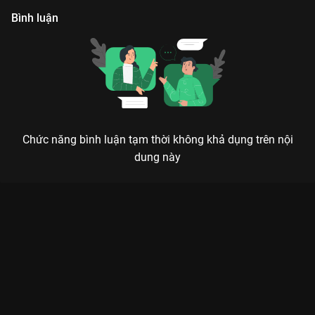
Bình luận
Chức năng bình luận tạm thời không khả dụng trên nội
dung này
Xem [Phỏng vấn VieON] Em Xinh Bích Phương Em Xinh Say Hi -
14 Tập của Việt Nam có sự tham gia của . Thuộc thể loại: TV
show