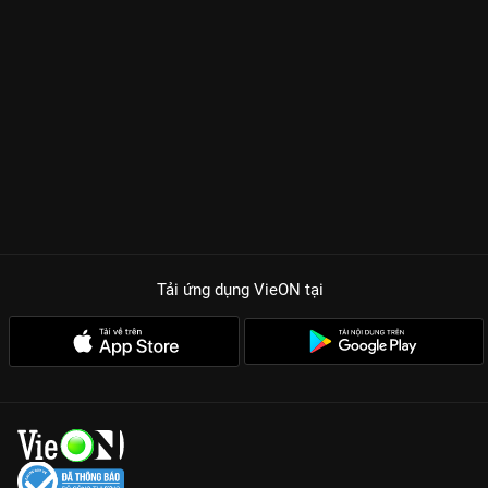
thả thính Yaya Trương Nhi. Không chỉ đơn thuần là những
tràng cười giải trí, bộ phim còn là tấm gương phản chiếu những
khao khát, nỗi sợ và sự mạnh mẽ của phụ nữ trong xã hội hiện
đại khi đứng trước ngưỡng cửa hôn nhân.
TẠI SAO BẠN KHÔNG THỂ BỎ LỠ EM CHƯA MUỐN LẤY
CHỒNG?
Dàn cast thực lực:
Thúy Ngân, Ngọc Lan và Yaya Trương Nhi
tạo nên bộ ba quý cô độc thân với chemistry cực đỉnh và lối
diễn xuất tự nhiên.
Kịch bản thực tế & Hài hước:
Những màn thả thính, tỏ tình
bằng bình giữ nhiệt hay những cuộc đối đầu nảy lửa giữa hội
Tải ứng dụng VieON
tại
chị em sẽ khiến bạn không thể rời mắt.
Thông điệp nhân văn:
Phim khẳng định giá trị của phụ nữ
không nằm ở tấm chồng mà ở sự tự tin và bản lĩnh làm chủ
cuộc sống của chính mình.
Cùng gia nhập hội những người độc thân vui tính và cày ngay
Em Chưa Muốn Lấy Chồng
trọn bộ Full HD trên
VieON
nhé!