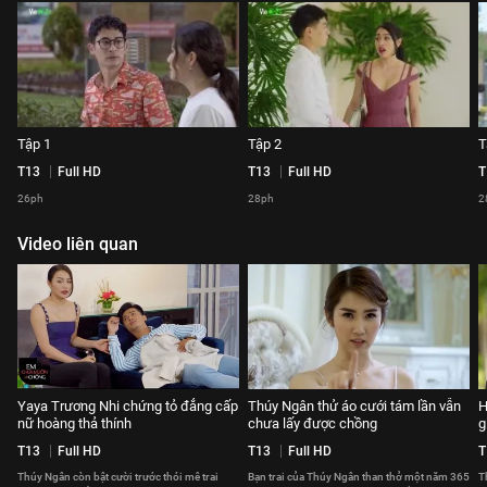
Tập 1
Tập 2
T
T13
Full HD
T13
Full HD
T
26ph
28ph
2
Video liên quan
Yaya Trương Nhi chứng tỏ đẳng cấp
Thúy Ngân thử áo cưới tám lần vẫn
H
nữ hoàng thả thính
chưa lấy được chồng
g
T13
Full HD
T13
Full HD
T
Thúy Ngân còn bật cười trước thói mê trai
Bạn trai của Thúy Ngân than thở một năm 365
T