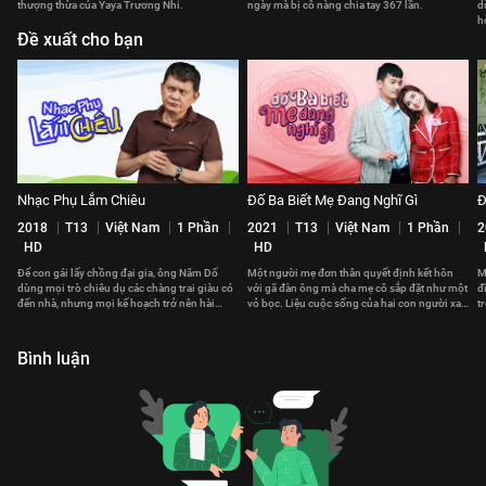
thượng thừa của Yaya Trương Nhi.
ngày mà bị cô nàng chia tay 367 lần.
d
h
Đề xuất cho bạn
Nhạc Phụ Lắm Chiêu
Đố Ba Biết Mẹ Đang Nghĩ Gì
Đ
2018
T13
Việt Nam
1 Phần
2021
T13
Việt Nam
1 Phần
2
HD
HD
Để con gái lấy chồng đại gia, ông Năm Dố
Một người mẹ đơn thân quyết định kết hôn
M
dùng mọi trò chiêu dụ các chàng trai giàu có
với gã đàn ông mà cha mẹ cô sắp đặt như một
đ
đến nhà, nhưng mọi kế hoạch trở nên hài
vỏ bọc. Liệu cuộc sống của hai con người xa
t
hước khi sự cố bất ngờ xuất hiện.
lạ ấy có trở nên gắn kết?
k
Bình luận