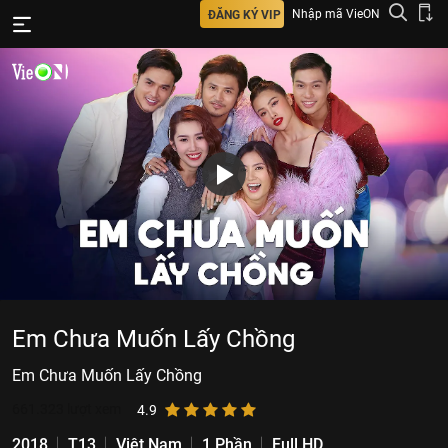
Nhập mã VieON
ĐĂNG KÝ VIP
Em Chưa Muốn Lấy Chồng
Em Chưa Muốn Lấy Chồng
661.323
lượt xem
4.9
2018
T13
Việt Nam
1 Phần
Full HD