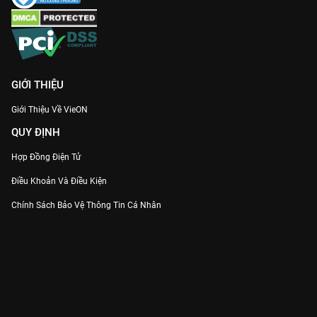
GIỚI THIỆU
Giới Thiệu Về VieON
QUY ĐỊNH
Hợp Đồng Điện Tử
Điều Khoản Và Điều Kiện
Chính Sách Bảo Vệ Thông Tin Cá Nhân
Chính Sách Bảo Vệ Người Tiêu Dùng Dễ Bị Tổn Thương
Thỏa Thuận Sử Dụng Dịch Vụ Mạng Xã Hội
THÔNG TIN
Thông Báo