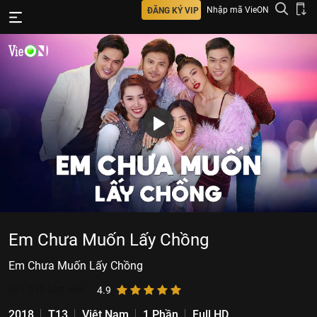
Nhập mã VieON
ĐĂNG KÝ VIP
Em Chưa Muốn Lấy Chồng
Em Chưa Muốn Lấy Chồng
661.570
lượt xem
4.9
2018
T13
Việt Nam
1 Phần
Full HD