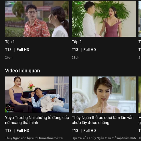
Tập 1
Tập 2
T
T13
Full HD
T13
Full HD
T
26ph
28ph
2
Video liên quan
Yaya Trương Nhi chứng tỏ đẳng cấp
Thúy Ngân thử áo cưới tám lần vẫn
H
nữ hoàng thả thính
chưa lấy được chồng
g
T13
Full HD
T13
Full HD
T
Thúy Ngân còn bật cười trước thói mê trai
Bạn trai của Thúy Ngân than thở một năm 365
T