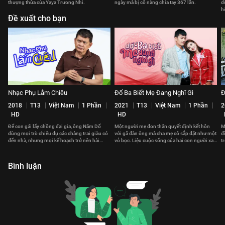
thượng thừa của Yaya Trương Nhi.
ngày mà bị cô nàng chia tay 367 lần.
d
h
Đề xuất cho bạn
Nhạc Phụ Lắm Chiêu
Đố Ba Biết Mẹ Đang Nghĩ Gì
Đ
2018
T13
Việt Nam
1 Phần
2021
T13
Việt Nam
1 Phần
2
HD
HD
Để con gái lấy chồng đại gia, ông Năm Dố
Một người mẹ đơn thân quyết định kết hôn
M
dùng mọi trò chiêu dụ các chàng trai giàu có
với gã đàn ông mà cha mẹ cô sắp đặt như một
đ
đến nhà, nhưng mọi kế hoạch trở nên hài
vỏ bọc. Liệu cuộc sống của hai con người xa
t
hước khi sự cố bất ngờ xuất hiện.
lạ ấy có trở nên gắn kết?
k
Bình luận