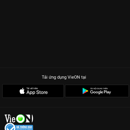
thả thính Yaya Trương Nhi. Không chỉ đơn thuần là những
tràng cười giải trí, bộ phim còn là tấm gương phản chiếu những
khao khát, nỗi sợ và sự mạnh mẽ của phụ nữ trong xã hội hiện
đại khi đứng trước ngưỡng cửa hôn nhân.
TẠI SAO BẠN KHÔNG THỂ BỎ LỠ EM CHƯA MUỐN LẤY
CHỒNG?
Dàn cast thực lực:
Thúy Ngân, Ngọc Lan và Yaya Trương Nhi
tạo nên bộ ba quý cô độc thân với chemistry cực đỉnh và lối
diễn xuất tự nhiên.
Kịch bản thực tế & Hài hước:
Những màn thả thính, tỏ tình
bằng bình giữ nhiệt hay những cuộc đối đầu nảy lửa giữa hội
Tải ứng dụng VieON
tại
chị em sẽ khiến bạn không thể rời mắt.
Thông điệp nhân văn:
Phim khẳng định giá trị của phụ nữ
không nằm ở tấm chồng mà ở sự tự tin và bản lĩnh làm chủ
cuộc sống của chính mình.
Cùng gia nhập hội những người độc thân vui tính và cày ngay
Em Chưa Muốn Lấy Chồng
trọn bộ Full HD trên
VieON
nhé!