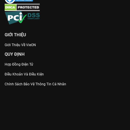
GIỚI THIỆU
Giới Thiệu Về VieON
QUY ĐỊNH
Hợp Đồng Điện Tử
Điều Khoản Và Điều Kiện
Chính Sách Bảo Vệ Thông Tin Cá Nhân
Chính Sách Bảo Vệ Người Tiêu Dùng Dễ Bị Tổn Thương
Thỏa Thuận Sử Dụng Dịch Vụ Mạng Xã Hội
THÔNG TIN
Thông Báo