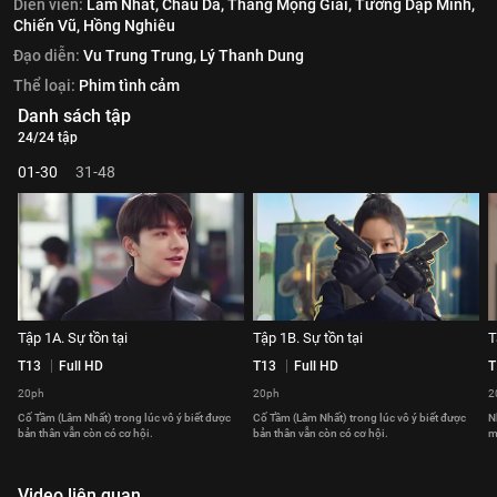
Diễn viên:
Lâm Nhất,
Châu Dã,
Thang Mộng Giai,
Tưởng Dập Minh,
Chiến Vũ,
Hồng Nghiêu
Đạo diễn:
Vu Trung Trung,
Lý Thanh Dung
Thể loại:
Phim tình cảm
Danh sách tập
24/24 tập
01-30
31-48
Tập 1A. Sự tồn tại
Tập 1B. Sự tồn tại
T
T13
Full HD
T13
Full HD
T
20ph
20ph
2
Cố Tầm (Lâm Nhất) trong lúc vô ý biết được
Cố Tầm (Lâm Nhất) trong lúc vô ý biết được
N
bản thân vẫn còn có cơ hội.
bản thân vẫn còn có cơ hội.
m
Video liên quan