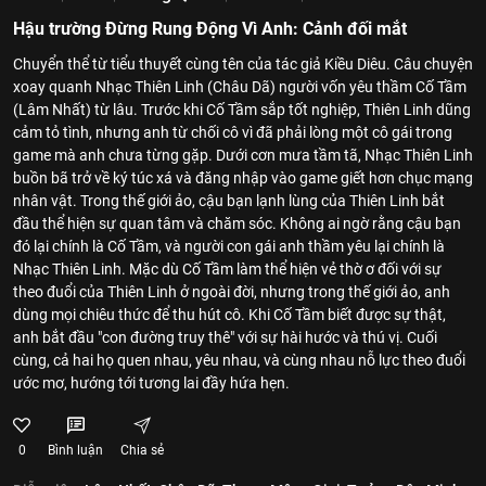
Hậu trường Đừng Rung Động Vì Anh: Cảnh đối mắt
Chuyển thể từ tiểu thuyết cùng tên của tác giả Kiều Diêu. Câu chuyện
xoay quanh Nhạc Thiên Linh (Châu Dã) người vốn yêu thầm Cố Tầm
(Lâm Nhất) từ lâu. Trước khi Cố Tầm sắp tốt nghiệp, Thiên Linh dũng
cảm tỏ tình, nhưng anh từ chối cô vì đã phải lòng một cô gái trong
game mà anh chưa từng gặp. Dưới cơn mưa tầm tã, Nhạc Thiên Linh
buồn bã trở về ký túc xá và đăng nhập vào game giết hơn chục mạng
nhân vật. Trong thế giới ảo, cậu bạn lạnh lùng của Thiên Linh bắt
đầu thể hiện sự quan tâm và chăm sóc. Không ai ngờ rằng cậu bạn
đó lại chính là Cố Tầm, và người con gái anh thầm yêu lại chính là
Nhạc Thiên Linh. Mặc dù Cố Tầm làm thể hiện vẻ thờ ơ đối với sự
theo đuổi của Thiên Linh ở ngoài đời, nhưng trong thế giới ảo, anh
dùng mọi chiêu thức để thu hút cô. Khi Cố Tầm biết được sự thật,
anh bắt đầu "con đường truy thê" với sự hài hước và thú vị. Cuối
cùng, cả hai họ quen nhau, yêu nhau, và cùng nhau nỗ lực theo đuổi
ước mơ, hướng tới tương lai đầy hứa hẹn.
0
Bình luận
Chia sẻ