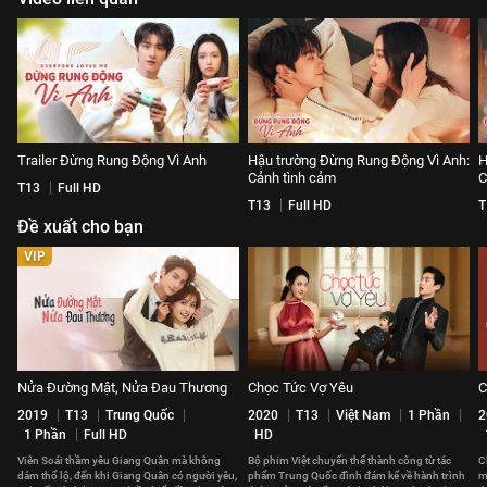
Trailer Đừng Rung Động Vì Anh
Hậu trường Đừng Rung Động Vì Anh:
H
Cảnh tình cảm
C
T13
Full HD
T13
Full HD
T
Đề xuất cho bạn
VIP
Nửa Đường Mật, Nửa Đau Thương
Chọc Tức Vợ Yêu
C
2019
T13
Trung Quốc
2020
T13
Việt Nam
1 Phần
2
1 Phần
Full HD
HD
Viên Soái thầm yêu Giang Quân mà không
Bộ phim Việt chuyển thể thành công từ tác
C
dám thổ lộ, đến khi Giang Quân có người yêu,
phẩm Trung Quốc đình đám kể về hành trình
m