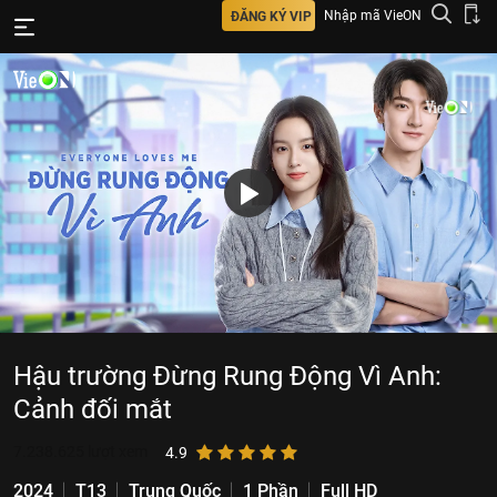
Nhập mã VieON
ĐĂNG KÝ VIP
Hậu trường Đừng Rung Động Vì Anh:
Cảnh đối mắt
7.238.625
lượt xem
4.9
2024
T13
Trung Quốc
1 Phần
Full HD