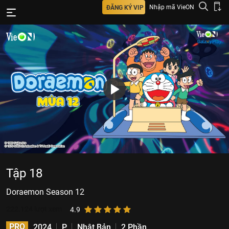
Nhập mã VieON
ĐĂNG KÝ VIP
Tập 18
Doraemon Season 12
222.124
lượt xem
4.9
PRO
2024
P
Nhật Bản
2 Phần