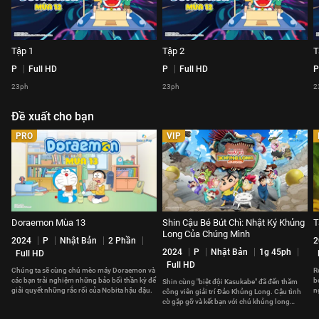
Tập 1
Tập 2
T
P
Full HD
P
Full HD
P
23ph
23ph
2
Đề xuất cho bạn
PRO
VIP
Doraemon Mùa 13
Shin Cậu Bé Bút Chì: Nhật Ký Khủng
T
Long Của Chúng Mình
2024
P
Nhật Bản
2 Phần
2
2024
P
Nhật Bản
1g 45ph
Full HD
Full HD
Chúng ta sẽ cùng chú mèo máy Doraemon và
R
các bạn trải nghiệm những bảo bối thần kỳ để
b
Shin cùng "biệt đội Kasukabe" đã đến thăm
giải quyết những rắc rối của Nobita hậu đậu.
n
công viên giải trí Đảo Khủng Long. Cậu tình
t
cờ gặp gỡ và kết bạn với chú khủng long
Nana.