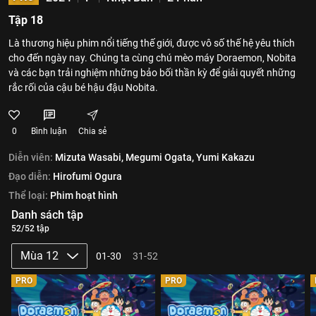
Tập 18
Là thương hiệu phim nổi tiếng thế giới, được vô số thế hệ yêu thích
cho đến ngày nay. Chúng ta cùng chú mèo máy Doraemon, Nobita
và các bạn trải nghiệm những bảo bối thần kỳ để giải quyết những
rắc rối của cậu bé hậu đậu Nobita.
0
Bình luận
Chia sẻ
Diễn viên:
Mizuta Wasabi,
Megumi Ogata,
Yumi Kakazu
Đạo diễn:
Hirofumi Ogura
Thể loại:
Phim hoạt hình
Danh sách tập
52/52 tập
Mùa 12
01-30
31-52
PRO
PRO