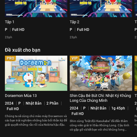
Tập 1
Tập 2
T
P
Full HD
P
Full HD
P
23ph
23ph
2
Đề xuất cho bạn
PRO
VIP
Doraemon Mùa 13
Shin Cậu Bé Bút Chì: Nhật Ký Khủng
T
Long Của Chúng Mình
2024
P
Nhật Bản
2 Phần
2
2024
P
Nhật Bản
1g 45ph
Full HD
Full HD
Chúng ta sẽ cùng chú mèo máy Doraemon và
R
các bạn trải nghiệm những bảo bối thần kỳ để
b
Shin cùng "biệt đội Kasukabe" đã đến thăm
giải quyết những rắc rối của Nobita hậu đậu.
n
công viên giải trí Đảo Khủng Long. Cậu tình
t
cờ gặp gỡ và kết bạn với chú khủng long
Nana.