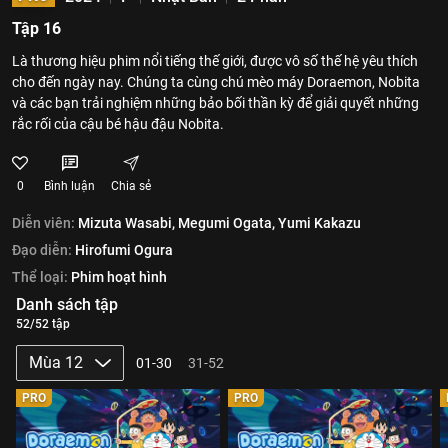
Tập 16
Là thương hiệu phim nổi tiếng thế giới, được vô số thế hệ yêu thích
cho đến ngày nay. Chúng ta cùng chú mèo máy Doraemon, Nobita
và các bạn trải nghiệm những bảo bối thần kỳ để giải quyết những
rắc rối của cậu bé hậu đậu Nobita.
0
Bình luận
Chia sẻ
Diễn viên:
Mizuta Wasabi,
Megumi Ogata,
Yumi Kakazu
Đạo diễn:
Hirofumi Ogura
Thể loại:
Phim hoạt hình
Danh sách tập
52/52 tập
Mùa 12
01-30
31-52
PRO
PRO