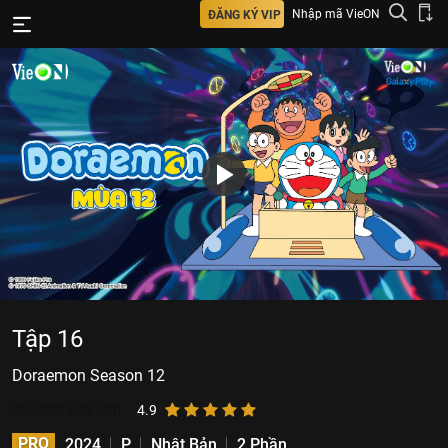
Nhập mã VieON
ĐĂNG KÝ VIP
Tập 16
Doraemon Season 12
221.252
lượt xem
4.9
PRO
2024
P
Nhật Bản
2 Phần