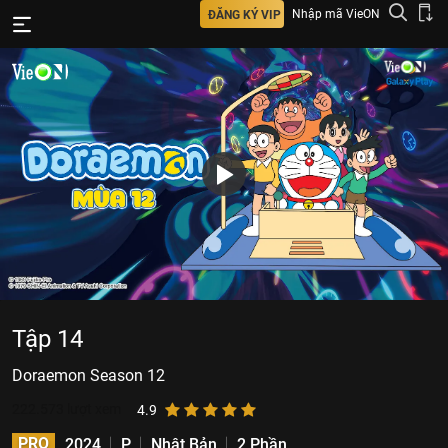
Nhập mã VieON
ĐĂNG KÝ VIP
Tập 14
Doraemon Season 12
222.573
lượt xem
4.9
PRO
2024
P
Nhật Bản
2 Phần