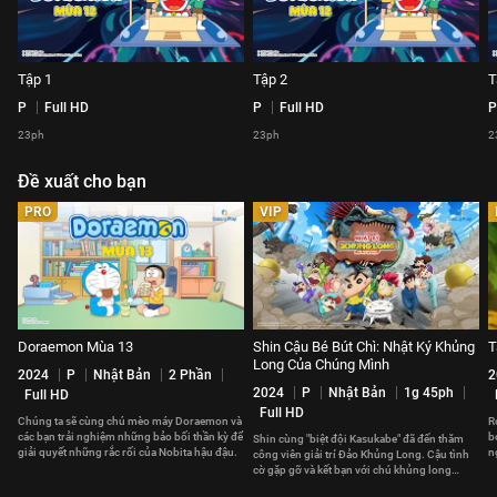
Tập 1
Tập 2
T
P
Full HD
P
Full HD
P
23ph
23ph
2
Đề xuất cho bạn
PRO
VIP
Doraemon Mùa 13
Shin Cậu Bé Bút Chì: Nhật Ký Khủng
T
Long Của Chúng Mình
2024
P
Nhật Bản
2 Phần
2
2024
P
Nhật Bản
1g 45ph
Full HD
Full HD
Chúng ta sẽ cùng chú mèo máy Doraemon và
R
các bạn trải nghiệm những bảo bối thần kỳ để
b
Shin cùng "biệt đội Kasukabe" đã đến thăm
giải quyết những rắc rối của Nobita hậu đậu.
n
công viên giải trí Đảo Khủng Long. Cậu tình
t
cờ gặp gỡ và kết bạn với chú khủng long
Nana.