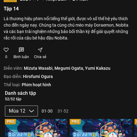
Tập 14
Là thương hiệu phim nổi tiếng thế giới, được vô số thế hệ yêu thích
cho đến ngày nay. Chúng ta cùng chú mèo máy Doraemon, Nobita
và các bạn trải nghiệm những bảo bối thần kỳ để giải quyết những
rắc rối của cậu bé hậu đậu Nobita.
0
Bình luận
Chia sẻ
Diễn viên:
Mizuta Wasabi,
Megumi Ogata,
Yumi Kakazu
Đạo diễn:
Hirofumi Ogura
Thể loại:
Phim hoạt hình
Danh sách tập
52/52 tập
Mùa 12
01-30
31-52
PRO
PRO