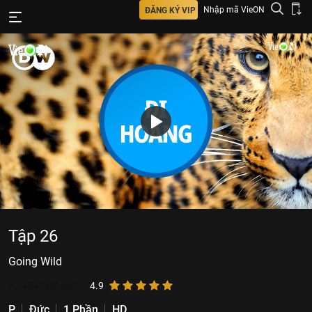
Nhập mã VieON
ĐĂNG KÝ VIP
Tập 26
Going Wild
71.303
lượt xem
4.9
P
Đức
1 Phần
HD