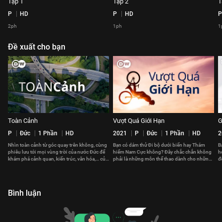
Tập 1
Tập 2
T
P
HD
P
HD
P
2ph
1ph
1
Đề xuất cho bạn
Toàn Cảnh
Vượt Quá Giới Hạn
G
P
Đức
1 Phần
HD
2021
P
Đức
1 Phần
HD
2
Nhìn toàn cảnh từ góc quay trên không, cùng
Bạn có dám thử Đi bộ dưới biển hay Thám
B
phiêu lưu tới mọi vùng trời của nước Đức để
hiểm Nam Cực không? Đây chắc chắn không
h
khám phá cảnh quan, kiến trúc, văn hóa,… của
phải là những môn thể thao dành cho những
đ
đất nước này
người yếu tim.
c
Bình luận