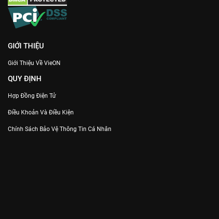
GIỚI THIỆU
Giới Thiệu Về VieON
QUY ĐỊNH
Hợp Đồng Điện Tử
Điều Khoản Và Điều Kiện
Chính Sách Bảo Vệ Thông Tin Cá Nhân
Chính Sách Bảo Vệ Người Tiêu Dùng Dễ Bị Tổn Thương
Thỏa Thuận Sử Dụng Dịch Vụ Mạng Xã Hội
THÔNG TIN
Thông Báo
Trung Tâm Hỗ Trợ