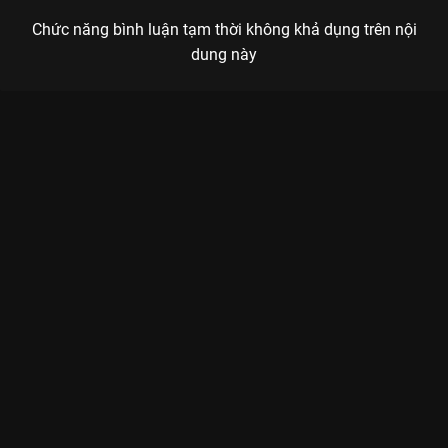
Chức năng bình luận tạm thời không khả dụng trên nội
dung này
Xem Vlog Đi Đến Nơi Có Gió 2 Đi Đến Nơi Có Gió - 40 Tập của
Trung Quốc có sự tham gia của . Thuộc thể loại: Phim bộ