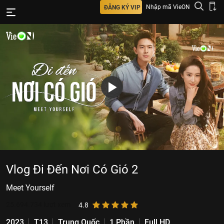
Nhập mã VieON
ĐĂNG KÝ VIP
Vlog Đi Đến Nơi Có Gió 2
Meet Yourself
25.694.734
lượt xem
4.8
2023
T13
Trung Quốc
1 Phần
Full HD