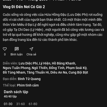
Vlog Đi Đến Nơi Có Gió 2
Cuộc sống và công việc của Hứa Hồng Đậu (Lưu Diệc Phi) rơi xuống
dốc vì cái chết của người bạn thân nhất. Cô một thân một mình đến
thôn Vân Miêu ở Đại Lý để nghỉ ngơi và điều chỉnh tâm trạng. Tại đó,
cô gặp Tạ Chi Dao (Lý Hiện) , một người đã bỏ công việc lương cao và
trở về lại quê hương để khởi nghiệp, cũng như gặp gỡ một nhóm các
bạn đồng trang lứa đến từ các thành phố lớn khác.
0
Bình luận
Chia sẻ
Diễn viên:
Lưu Diệc Phi,
Lý Hiện,
Hồ Băng Khanh,
Ngưu Tuấn Phong,
Ngô Thiến,
Đổng Tình,
Phạm Soái Kỳ,
Đồ Tùng Nham,
Tăng Thuấn Hi,
Diêu An Na,
Cung Bội Bật
Đạo diễn:
Đinh Tử Quang
Thể loại:
Phim tình cảm
Danh sách tập
40/40 tập
01-30
31-60
61-80