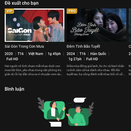
Đề xuất cho bạn
VIP
PRO
Sài Gòn Trong Cơn Mưa
Đêm Tình Bão Tuyết
C
2020
T16
Việt Nam
1g 45ph
2024
T16
Hàn Quốc
2
Full HD
1g 27ph
Full HD
Hai người vô tình chạm mắt nhau dưới cơn
Giữa mùa đông giá lạnh, Su An và Seol nhận
Đ
mưa Sài Gòn, yêu nhau trong căn phòng trọ
ra tình cảm cả hai dành cho nhau. Rồi khi
t
giản dị rồi lại dần chia xa vì chuyện cơm áo
tuyết tan, họ cũng đánh mất nhau bởi vô số
k
gạo tiền
hiểu lầm.
t
Bình luận