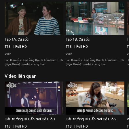
Tập 1A. Cú sốc
Tập 1B. Cú sốc
T
T13
Full HD
T13
Full HD
T
20ph
20ph
2
Bạn thân của Hứa Hồng Đậu là Trần Nam Tinh
Bạn thân của Hứa Hồng Đậu là Trần Nam Tinh
H
(Ngô Thiến) qua đời vì ung thư.
(Ngô Thiến) qua đời vì ung thư.
c
Video liên quan
Hậu trường Đi Đến Nơi Có Gió 1
Hậu trường Đi Đến Nơi Có Gió 2
V
T13
Full HD
T13
Full HD
T