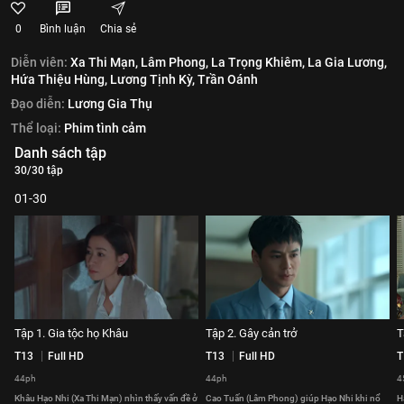
0
Bình luận
Chia sẻ
Diễn viên:
Xa Thi Mạn,
Lâm Phong,
La Trọng Khiêm,
La Gia Lương,
Hứa Thiệu Hùng,
Lương Tịnh Kỳ,
Trần Oánh
Đạo diễn:
Lương Gia Thụ
Thể loại:
Phim tình cảm
Danh sách tập
30/30 tập
01-30
Tập 1. Gia tộc họ Khâu
Tập 2. Gây cản trở
T
T13
Full HD
T13
Full HD
T
44ph
44ph
4
Khâu Hạo Nhi (Xa Thi Mạn) nhìn thấy vấn đề ở
Cao Tuấn (Lâm Phong) giúp Hạo Nhi khi nổ
H