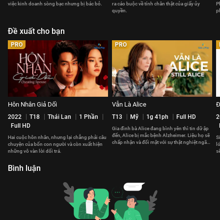
việc kinh doanh sòng bạc nhưng bị bác bỏ.
ra cáo buộc về tính chân thật của giấy ủy
P
quyền.
p
Đề xuất cho bạn
PRO
PRO
Hôn Nhân Giả Dối
Vẫn Là Alice
Đ
2022
T18
Thái Lan
1 Phần
T13
Mỹ
1g 41ph
Full HD
2
Full HD
Gia đình bà Alice đang bình yên thì tin dữ ập
đến, Alice bị mắc bệnh Alzheimer. Liệu họ sẽ
Hai cuộc hôn nhân, nhưng lại chẳng phải câu
S
chấp nhận và đối mặt với sự thật nghiệt ngã
chuyện của bốn con người và còn xuất hiện
l
này thế nào?
những vô vàn lời dối trá.
s
Bình luận