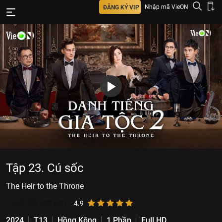
Nhập mã VieON
ĐĂNG KÝ VIP
Tập 23. Cú sốc
The Heir to the Throne
1.663.568
lượt xem
4.9
2024
T13
Hồng Kông
1 Phần
Full HD