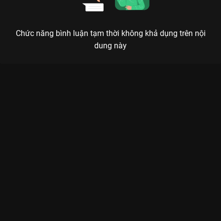
Chức năng bình luận tạm thời không khả dụng trên nội
dung này
Xem Tập 23. Cú sốc Danh Tiếng Gia Tộc 2 - 30 Tập của Hồng
Kông có sự tham gia của . Thuộc thể loại: Phim bộ