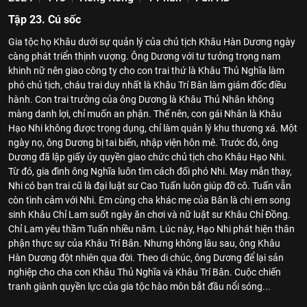
Tập 23. Cú sốc
Gia tộc họ Khâu dưới sự quản lý của chủ tịch Khâu Hàn Dương ngày
càng phát triển thịnh vượng. Ông Dương với tư tưởng trọng nam
khinh nữ nên giao công ty cho con trai thứ là Khâu Thủ Nghĩa làm
phó chủ tịch, cháu trai duy nhất là Khâu Trí Bân làm giám đốc điều
hành. Con trai trưởng của ông Dương là Khâu Thủ Nhân không
màng danh lợi, chỉ muốn an phận. Thế nên, con gái Nhân là Khâu
Hạo Nhi không được trọng dụng, chỉ làm quản lý khu thương xá. Một
ngày nọ, ông Dương bị tai biến, nhập viện hôn mê. Trước đó, ông
Dương đã lập giấy ủy quyền giao chức chủ tịch cho Khâu Hạo Nhi.
Từ đó, gia đình ông Nghĩa luôn tìm cách đối phó Nhi. May mắn thay,
Nhi có bạn trai cũ là đại luật sư Cao Tuấn luôn giúp đỡ cô. Tuấn vẫn
còn tình cảm với Nhi. Em cùng cha khác mẹ của Bân là chị em song
sinh Khâu Chỉ Lam suốt ngày ăn chơi và nữ luật sư Khâu Chỉ Đồng.
Chỉ Lam yêu thầm Tuấn nhiều năm. Lúc này, Hạo Nhi phát hiện thân
phận thực sự của Khâu Trí Bân. Nhưng không lâu sau, ông Khâu
Hàn Dương đột nhiên qua đời. Theo di chúc, ông Dương để lại sản
nghiệp cho cha con Khâu Thủ Nghĩa và Khâu Trí Bân. Cuộc chiến
tranh giành quyền lực của gia tộc hào môn bắt đầu nổi sóng...