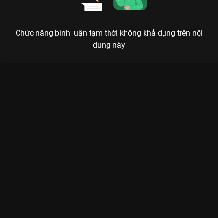
Chức năng bình luận tạm thời không khả dụng trên nội
dung này
Xem Tập 18. Điều kiện Danh Tiếng Gia Tộc 2 - 30 Tập của Hồng
Kông có sự tham gia của . Thuộc thể loại: Phim bộ