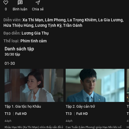
0
Bình luận
Chia sẻ
Diễn viên:
Xa Thi Mạn,
Lâm Phong,
La Trọng Khiêm,
La Gia Lương,
Hứa Thiệu Hùng,
Lương Tịnh Kỳ,
Trần Oánh
Đạo diễn:
Lương Gia Thụ
Thể loại:
Phim tình cảm
Danh sách tập
30/30 tập
01-30
Tập 1. Gia tộc họ Khâu
Tập 2. Gây cản trở
T
T13
Full HD
T13
Full HD
T
44ph
44ph
4
Khâu Hạo Nhi (Xa Thi Mạn) nhìn thấy vấn đề ở
Cao Tuấn (Lâm Phong) giúp Hạo Nhi khi nổ
H