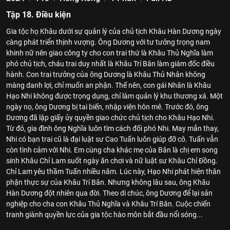
Tập 18. Điều kiện
Gia tộc họ Khâu dưới sự quản lý của chủ tịch Khâu Hàn Dương ngày
càng phát triển thịnh vượng. Ông Dương với tư tưởng trọng nam
khinh nữ nên giao công ty cho con trai thứ là Khâu Thủ Nghĩa làm
phó chủ tịch, cháu trai duy nhất là Khâu Trí Bân làm giám đốc điều
hành. Con trai trưởng của ông Dương là Khâu Thủ Nhân không
màng danh lợi, chỉ muốn an phận. Thế nên, con gái Nhân là Khâu
Hạo Nhi không được trọng dụng, chỉ làm quản lý khu thương xá. Một
ngày nọ, ông Dương bị tai biến, nhập viện hôn mê. Trước đó, ông
Dương đã lập giấy ủy quyền giao chức chủ tịch cho Khâu Hạo Nhi.
Từ đó, gia đình ông Nghĩa luôn tìm cách đối phó Nhi. May mắn thay,
Nhi có bạn trai cũ là đại luật sư Cao Tuấn luôn giúp đỡ cô. Tuấn vẫn
còn tình cảm với Nhi. Em cùng cha khác mẹ của Bân là chị em song
sinh Khâu Chỉ Lam suốt ngày ăn chơi và nữ luật sư Khâu Chỉ Đồng.
Chỉ Lam yêu thầm Tuấn nhiều năm. Lúc này, Hạo Nhi phát hiện thân
phận thực sự của Khâu Trí Bân. Nhưng không lâu sau, ông Khâu
Hàn Dương đột nhiên qua đời. Theo di chúc, ông Dương để lại sản
nghiệp cho cha con Khâu Thủ Nghĩa và Khâu Trí Bân. Cuộc chiến
tranh giành quyền lực của gia tộc hào môn bắt đầu nổi sóng...