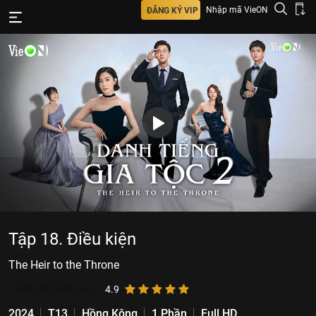
Nhập mã VieON
ĐĂNG KÝ VIP
Tập 18. Điều kiện
The Heir to the Throne
1.663.483
lượt xem
4.9
2024
T13
Hồng Kông
1 Phần
Full HD