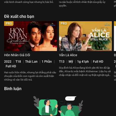
việc kinh doanh sòng bạc nhưng bị bác bỏ.
ra cáo buộc về tính chân thật của giấy ủy
P
quyền.
p
Đề xuất cho bạn
PRO
PRO
Hôn Nhân Giả Dối
Vẫn Là Alice
Đ
2022
T18
Thái Lan
1 Phần
T13
Mỹ
1g 41ph
Full HD
2
Full HD
Gia đình bà Alice đang bình yên thì tin dữ ập
đến, Alice bị mắc bệnh Alzheimer. Liệu họ sẽ
Hai cuộc hôn nhân, nhưng lại chẳng phải câu
S
chấp nhận và đối mặt với sự thật nghiệt ngã
chuyện của bốn con người và còn xuất hiện
l
này thế nào?
những vô vàn lời dối trá.
s
Bình luận