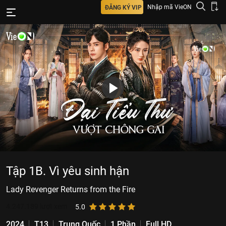
Nhập mã VieON
ĐĂNG KÝ VIP
Tập 1B. Vì yêu sinh hận
Lady Revenger Returns from the Fire
4.247.189
lượt xem
5.0
2024
T13
Trung Quốc
1 Phần
Full HD