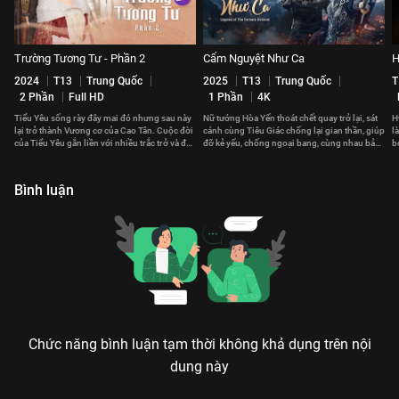
Trường Tương Tư - Phần 2
Cẩm Nguyệt Như Ca
H
2024
T13
Trung Quốc
2025
T13
Trung Quốc
T
2 Phần
Full HD
1 Phần
4K
Tiểu Yêu sống rày đây mai đó nhưng sau này
Nữ tướng Hòa Yến thoát chết quay trở lại, sát
H
lại trở thành Vương cơ của Cao Tân. Cuộc đời
cánh cùng Tiêu Giác chống lại gian thần, giúp
l
của Tiểu Yêu gắn liền với nhiều trắc trở và đau
đỡ kẻ yếu, chống ngoại bang, cùng nhau bảo
b
thương.
vệ đất nước.
th
Bình luận
Chức năng bình luận tạm thời không khả dụng trên nội
dung này