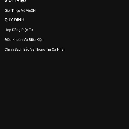
GIỚI THIỆU
Giới Thiệu Về VieON
QUY ĐỊNH
Hợp Đồng Điện Tử
Điều Khoản Và Điều Kiện
Chính Sách Bảo Vệ Thông Tin Cá Nhân
Chính Sách Bảo Vệ Người Tiêu Dùng Dễ Bị Tổn Thương
Thỏa Thuận Sử Dụng Dịch Vụ Mạng Xã Hội
THÔNG TIN
Thông Báo
Trung Tâm Hỗ Trợ
Liên Hệ
Góp Ý