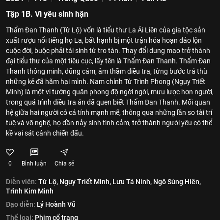
Tập 1B. Vì yêu sinh hận
Thẩm Đan Thanh (Từ Lộ) vốn là tiểu thư La Ái Liên của gia tộc sản
xuất rượu nổi tiếng họ La, bất hạnh bị một trận hỏa hoạn đảo lộn
cuộc đời, buộc phải tái sinh từ tro tàn. Thay đổi dung mạo trở thành
đại tiểu thư của một tiêu cục, lấy tên là Thẩm Đan Thanh. Thẩm Đan
Thanh thông minh, dũng cảm, âm thầm điều tra, từng bước trả thù
những kẻ đã hãm hại mình. Nam chính Từ Trình Phong (Ngụy Triết
Minh) là một vị tướng quân phong độ ngời ngời, mưu lược hơn người,
trong quá trình điều tra án đã quen biết Thẩm Đan Thanh. Mối quan
hệ giữa hai người có cá tính mạnh mẽ, thông qua những lần so tài trí
tuệ và võ nghệ, họ dần nảy sinh tình cảm, trở thành người yêu có thể
kề vai sát cánh chiến đấu.
0
Bình luận
Chia sẻ
Diễn viên:
Từ Lộ,
Ngụy Triết Minh,
Lưu Tá Ninh,
Ngô Sùng Hiên,
Trình Kim Minh
Đạo diễn:
Lý Hoành Vũ
Thể loại:
Phim cổ trang