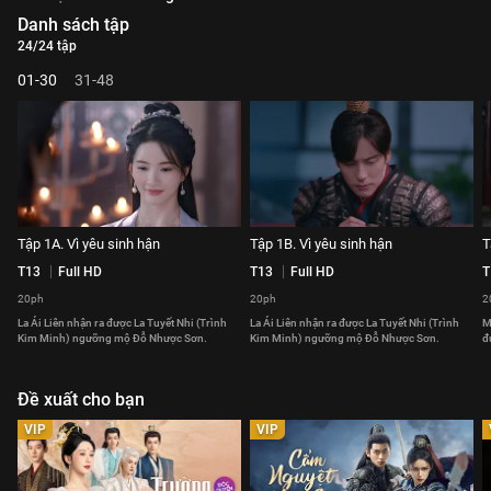
Danh sách tập
24/24 tập
01-30
31-48
Tập 1A. Vì yêu sinh hận
Tập 1B. Vì yêu sinh hận
T
T13
Full HD
T13
Full HD
T
20ph
20ph
2
La Ái Liên nhận ra được La Tuyết Nhi (Trình
La Ái Liên nhận ra được La Tuyết Nhi (Trình
M
Kim Minh) ngưỡng mộ Đỗ Nhược Sơn.
Kim Minh) ngưỡng mộ Đỗ Nhược Sơn.
đ
Đề xuất cho bạn
VIP
VIP