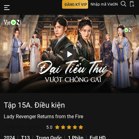
Nhập mã VieON
ĐĂNG KÝ VIP
Tập 15A. Điều kiện
Lady Revenger Returns from the Fire
4.248.878
lượt xem
5.0
2024
T13
Trung Quốc
1 Phần
Full HD