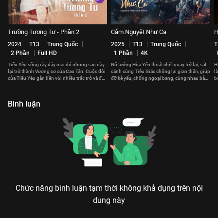
Trường Tương Tư - Phần 2
Cẩm Nguyệt Như Ca
H
2024
T13
Trung Quốc
2025
T13
Trung Quốc
T
2 Phần
Full HD
1 Phần
4K
Tiểu Yêu sống rày đây mai đó nhưng sau này
Nữ tướng Hòa Yến thoát chết quay trở lại, sát
H
lại trở thành Vương cơ của Cao Tân. Cuộc đời
cánh cùng Tiêu Giác chống lại gian thần, giúp
l
của Tiểu Yêu gắn liền với nhiều trắc trở và đau
đỡ kẻ yếu, chống ngoại bang, cùng nhau bảo
b
thương.
vệ đất nước.
th
Bình luận
Chức năng bình luận tạm thời không khả dụng trên nội
dung này