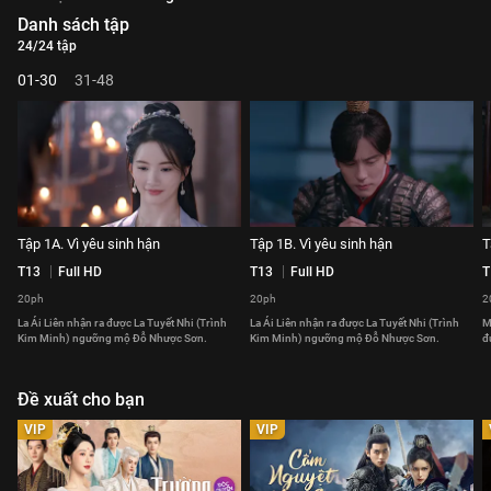
Danh sách tập
24/24 tập
01-30
31-48
Tập 1A. Vì yêu sinh hận
Tập 1B. Vì yêu sinh hận
T
T13
Full HD
T13
Full HD
T
20ph
20ph
2
La Ái Liên nhận ra được La Tuyết Nhi (Trình
La Ái Liên nhận ra được La Tuyết Nhi (Trình
M
Kim Minh) ngưỡng mộ Đỗ Nhược Sơn.
Kim Minh) ngưỡng mộ Đỗ Nhược Sơn.
đ
Đề xuất cho bạn
VIP
VIP