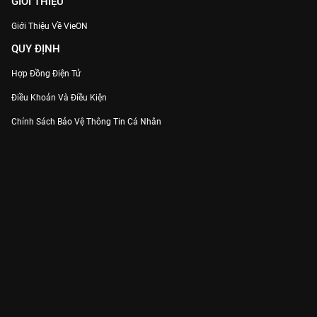
GIỚI THIỆU
Giới Thiệu Về VieON
QUY ĐỊNH
Hợp Đồng Điện Tử
Điều Khoản Và Điều Kiện
Chính Sách Bảo Vệ Thông Tin Cá Nhân
Chính Sách Bảo Vệ Người Tiêu Dùng Dễ Bị Tổn Thương
Thỏa Thuận Sử Dụng Dịch Vụ Mạng Xã Hội
THÔNG TIN
Thông Báo
Trung Tâm Hỗ Trợ
Liên Hệ
Góp Ý