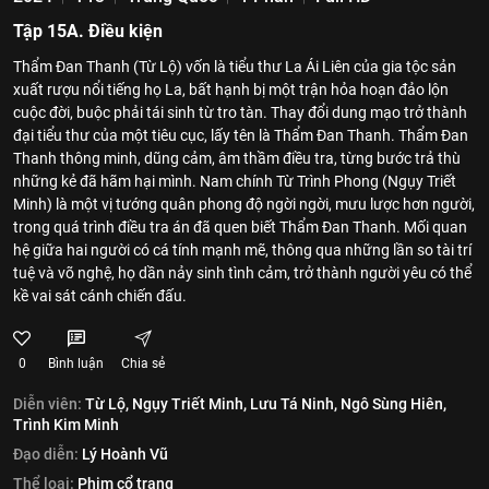
Tập 15A. Điều kiện
Thẩm Đan Thanh (Từ Lộ) vốn là tiểu thư La Ái Liên của gia tộc sản
xuất rượu nổi tiếng họ La, bất hạnh bị một trận hỏa hoạn đảo lộn
cuộc đời, buộc phải tái sinh từ tro tàn. Thay đổi dung mạo trở thành
đại tiểu thư của một tiêu cục, lấy tên là Thẩm Đan Thanh. Thẩm Đan
Thanh thông minh, dũng cảm, âm thầm điều tra, từng bước trả thù
những kẻ đã hãm hại mình. Nam chính Từ Trình Phong (Ngụy Triết
Minh) là một vị tướng quân phong độ ngời ngời, mưu lược hơn người,
trong quá trình điều tra án đã quen biết Thẩm Đan Thanh. Mối quan
hệ giữa hai người có cá tính mạnh mẽ, thông qua những lần so tài trí
tuệ và võ nghệ, họ dần nảy sinh tình cảm, trở thành người yêu có thể
kề vai sát cánh chiến đấu.
0
Bình luận
Chia sẻ
Diễn viên:
Từ Lộ,
Ngụy Triết Minh,
Lưu Tá Ninh,
Ngô Sùng Hiên,
Trình Kim Minh
Đạo diễn:
Lý Hoành Vũ
Thể loại:
Phim cổ trang