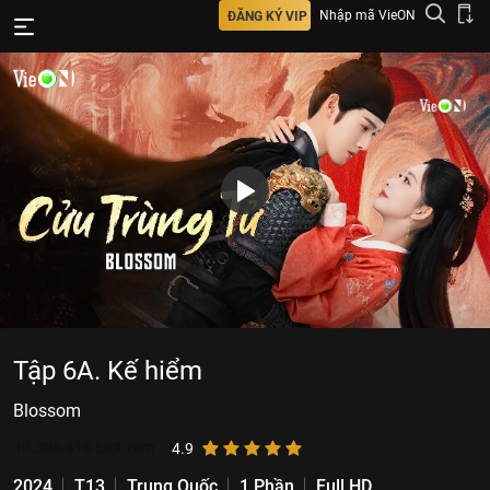
Nhập mã VieON
ĐĂNG KÝ VIP
Tập 6A. Kế hiểm
Blossom
10.304.416
lượt xem
4.9
2024
T13
Trung Quốc
1 Phần
Full HD