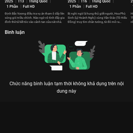
2025
T13
Trung Quốc
2025
T16
Trung Quốc
2
1 Phần
Full HD
1 Phần
Full HD
Định Bắc Vương điều tra vụ án tham ô dấy lên
Bị nghi ngờ là hung thủ giết người, Hoa Phù
H
sóng gió triều chính. Nào ngờ vô tình đẩy gia
Sinh (Lý Hoành Nghị) cùng Văn Giác (Tô Hiểu
T
đình thê tử kết tóc vào cảnh tan cửa nát nhà.
Đồng) truy tìm chân tướng, từ đó mở ra
n
những giai thoại ly kỳ.
h
Bình luận
Chức năng bình luận tạm thời không khả dụng trên nội
dung này
Xem Tập 6A. Kế hiểm Cửu Trùng Tử - 34 Tập của Trung Quốc
có sự tham gia của . Thuộc thể loại: Phim bộ