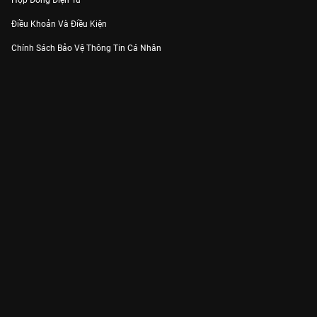
Hợp Đồng Điện Tử
Điều Khoản Và Điều Kiện
Chính Sách Bảo Vệ Thông Tin Cá Nhân
Chính Sách Bảo Vệ Người Tiêu Dùng Dễ Bị Tổn Thương
Thỏa Thuận Sử Dụng Dịch Vụ Mạng Xã Hội
THÔNG TIN
Thông Báo
Trung Tâm Hỗ Trợ
Liên Hệ
Góp Ý
Công ty Cổ phần VieON - Địa chỉ: Tầng 5, 222 Pasteur, Phường Xuân Hòa,
Thành phố Hồ Chí Minh
Email:
support@vieon.vn
| Hotline:
1800.599.920
(miễn phí)
Giấy phép Cung cấp Dịch vụ Phát thanh, Truyền hình trả tiền số 247/GP-