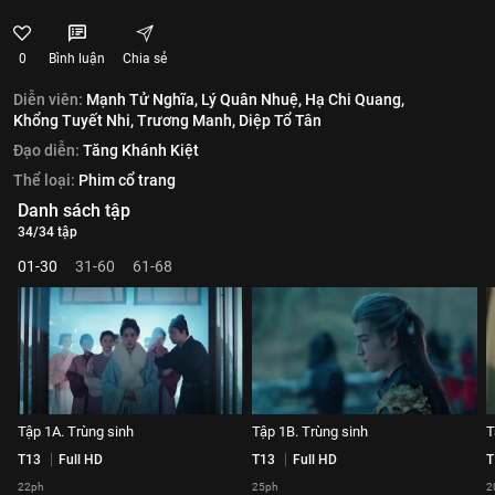
0
Bình luận
Chia sẻ
Diễn viên:
Mạnh Tử Nghĩa,
Lý Quân Nhuệ,
Hạ Chi Quang,
Khổng Tuyết Nhi,
Trương Manh,
Diệp Tổ Tân
Đạo diễn:
Tăng Khánh Kiệt
Thể loại:
Phim cổ trang
Danh sách tập
34/34 tập
01-30
31-60
61-68
Tập 1A. Trùng sinh
Tập 1B. Trùng sinh
T
T13
Full HD
T13
Full HD
T
22ph
25ph
2