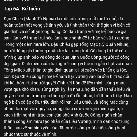
Tập 6A. Kế hiểm
Đậu Chiêu (Mạnh Tử Nghĩa) là một cô nương mất mẹ từ nhỏ, đã
hoàn toàn thất vọng về tình yêu và tình thân trên thế gian vì biến cố
gia đình và số phận long đong. Cô đấu tranh với mẹ kế, bảo vệ gia
sản, lánh về trang trại hẻo lánh, học hành để tự bảo vệ và tự cường.
Trong một đêm mưa lớn, Đậu Chiêu gặp Tống Mặc (Lý Quân Nhuệ),
người đóng giả thương nhân trọ lại trang trại. Cô dùng trí tuệ của
mình giúp anh bảo vệ dòng dõi của Định Quốc Công, người có công
dẹp giặc. Định mệnh của hai người cũng vì thế mà gắn chặt với nhau.
Tống Mặc xuất thân từ gia đình quan lại, bị cuốn vào bí ẩn gia tộc,
còn Đậu Chiêu cũng bị mẹ kế hãm hại, vướng vào lời đồn bị tráo đổi
khi kết hôn. Hai người quyết định kết hôn để liên minh, cùng nhau
vượt qua khó khăn. Từng nghi kỵ lẫn nhau, họ dần dần thấu hiểu và
quý mến nhau trong quá trình giúp đỡ lẫn nhau, trở thành tri kỷ. Nào
ngờ biến cố ập đến, triều đình rối ren, Đậu Chiêu và Tống Mặc cùng
nhau đối mặt với nguy cơ, cùng nhau cứu vãn vận mệnh gia tộc,
vạch trần nghi án tráo con của phủ Anh Quốc Công, ngăn chặn
thành công âm mưu tạo phản của Liêu Vương, minh oan cho trung
thần, bảo vệ sự bình yên của đất nước, sống một cuộc sống hạnh
phúc thực sự thuộc về mình.