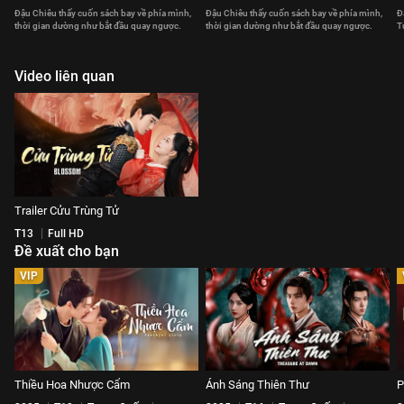
Đậu Chiêu thấy cuốn sách bay về phía mình,
Đậu Chiêu thấy cuốn sách bay về phía mình,
Đ
thời gian dường như bắt đầu quay ngược.
thời gian dường như bắt đầu quay ngược.
T
Video liên quan
Trailer Cửu Trùng Tử
T13
Full HD
Đề xuất cho bạn
VIP
Thiều Hoa Nhược Cẩm
Ánh Sáng Thiên Thư
P