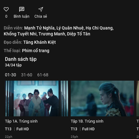
0
Bình luận
Chia sẻ
Diễn viên:
Mạnh Tử Nghĩa,
Lý Quân Nhuệ,
Hạ Chi Quang,
Khổng Tuyết Nhi,
Trương Manh,
Diệp Tổ Tân
Đạo diễn:
Tăng Khánh Kiệt
Thể loại:
Phim cổ trang
Danh sách tập
34/34 tập
01-30
31-60
61-68
Tập 1A. Trùng sinh
Tập 1B. Trùng sinh
T
T13
Full HD
T13
Full HD
T
22ph
25ph
2