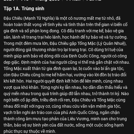
Tập 1A. Trùng sinh
Đậu Chiêu (Mạnh Tử Nghĩa) là một cô nương mất mẹ từ nhỏ, đã
hoàn toàn thất vọng về tình yêu và tình thân trên thế gian vì biến cố
gia đình và số phận long đong. Cô đấu tranh với mẹ kế, bảo vệ gia
sản, lánh về trang trại hẻo lánh, học hành để tự bảo vệ và tự cường.
Trong một đêm mưa lớn, Đậu Chiêu gặp Tống Mặc (Lý Quân Nhuệ),
người đóng giả thương nhân trọ lại trang trại. Cô dùng trí tuệ của
mình giúp anh bảo vệ dòng dõi của Định Quốc Công, người có công
dẹp giặc. Định mệnh của hai người cũng vì thế mà gắn chặt với nhau.
Tống Mặc xuất thân từ gia đình quan lại, bị cuốn vào bí ẩn gia tộc,
còn Đậu Chiêu cũng bị mẹ kế hãm hại, vướng vào lời đồn bị tráo đổi
khi kết hôn. Hai người quyết định kết hôn để liên minh, cùng nhau
vượt qua khó khăn. Từng nghi kỵ lẫn nhau, họ dần dần thấu hiểu và
quý mến nhau trong quá trình giúp đỡ lẫn nhau, trở thành tri kỷ. Nào
ngờ biến cố ập đến, triều đình rối ren, Đậu Chiêu và Tống Mặc cùng
nhau đối mặt với nguy cơ, cùng nhau cứu vãn vận mệnh gia tộc,
vạch trần nghi án tráo con của phủ Anh Quốc Công, ngăn chặn
thành công âm mưu tạo phản của Liêu Vương, minh oan cho trung
thần, bảo vệ sự bình yên của đất nước, sống một cuộc sống hạnh
phúc thực sự thuộc về mình.