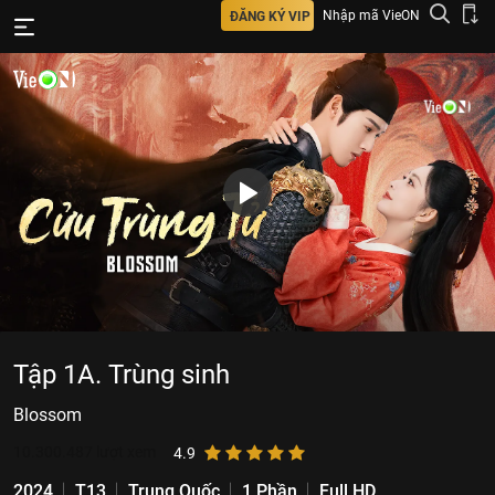
Nhập mã VieON
ĐĂNG KÝ VIP
Tập 1A. Trùng sinh
Blossom
10.300.487
lượt xem
4.9
2024
T13
Trung Quốc
1 Phần
Full HD