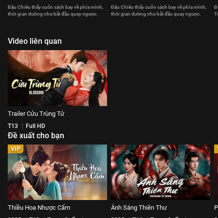
Đậu Chiêu thấy cuốn sách bay về phía mình,
Đậu Chiêu thấy cuốn sách bay về phía mình,
Đ
thời gian dường như bắt đầu quay ngược.
thời gian dường như bắt đầu quay ngược.
T
Video liên quan
Trailer Cửu Trùng Tử
T13
Full HD
Đề xuất cho bạn
VIP
Thiều Hoa Nhược Cẩm
Ánh Sáng Thiên Thư
P