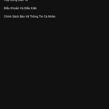
Hợp Đồng Điện Tử
Điều Khoản Và Điều Kiện
Chính Sách Bảo Vệ Thông Tin Cá Nhân
Chính Sách Bảo Vệ Người Tiêu Dùng Dễ Bị Tổn Thương
Thỏa Thuận Sử Dụng Dịch Vụ Mạng Xã Hội
THÔNG TIN
Thông Báo
Trung Tâm Hỗ Trợ
Liên Hệ
Góp Ý
Công ty Cổ phần VieON - Địa chỉ: Tầng 5, 222 Pasteur, Phường Xuân Hòa,
Thành phố Hồ Chí Minh
Email:
support@vieon.vn
| Hotline:
1800.599.920
(miễn phí)
Giấy phép Cung cấp Dịch vụ Phát thanh, Truyền hình trả tiền số 247/GP-