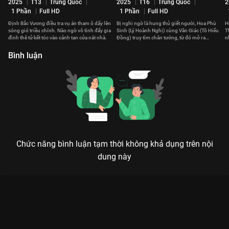
2025
T13
Trung Quốc
2025
T16
Trung Quốc
2
1 Phần
Full HD
1 Phần
Full HD
Định Bắc Vương điều tra vụ án tham ô dấy lên
Bị nghi ngờ là hung thủ giết người, Hoa Phù
H
sóng gió triều chính. Nào ngờ vô tình đẩy gia
Sinh (Lý Hoành Nghị) cùng Văn Giác (Tô Hiểu
T
đình thê tử kết tóc vào cảnh tan cửa nát nhà.
Đồng) truy tìm chân tướng, từ đó mở ra
n
những giai thoại ly kỳ.
h
Bình luận
Chức năng bình luận tạm thời không khả dụng trên nội
dung này
Xem Tập 1A. Trùng sinh Cửu Trùng Tử - 34 Tập của Trung Quốc
có sự tham gia của . Thuộc thể loại: Phim bộ