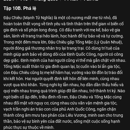
Tập 10B. Phá lệ
Đậu Chiêu (Mạnh Tử Nghĩa) là một cô nương mất mẹ từ nhỏ, đã
hoàn toàn thất vọng về tình yêu và tình thân trên thế gian vì biến cố
gia đình và số phận long đong. Cô đấu tranh với mẹ kế, bảo vệ gia
sản, lánh về trang trại hẻo lánh, học hành để tự bảo vệ và tự cường.
Trong một đêm mưa lớn, Đậu Chiêu gặp Tống Mặc (Lý Quân Nhuệ),
người đóng giả thương nhân trọ lại trang trại. Cô dùng trí tuệ của
mình giúp anh bảo vệ dòng dõi của Định Quốc Công, người có công
dẹp giặc. Định mệnh của hai người cũng vì thế mà gắn chặt với nhau.
Tống Mặc xuất thân từ gia đình quan lại, bị cuốn vào bí ẩn gia tộc,
còn Đậu Chiêu cũng bị mẹ kế hãm hại, vướng vào lời đồn bị tráo đổi
khi kết hôn. Hai người quyết định kết hôn để liên minh, cùng nhau
vượt qua khó khăn. Từng nghi kỵ lẫn nhau, họ dần dần thấu hiểu và
quý mến nhau trong quá trình giúp đỡ lẫn nhau, trở thành tri kỷ. Nào
ngờ biến cố ập đến, triều đình rối ren, Đậu Chiêu và Tống Mặc cùng
nhau đối mặt với nguy cơ, cùng nhau cứu vãn vận mệnh gia tộc,
vạch trần nghi án tráo con của phủ Anh Quốc Công, ngăn chặn
thành công âm mưu tạo phản của Liêu Vương, minh oan cho trung
thần, bảo vệ sự bình yên của đất nước, sống một cuộc sống hạnh
phúc thực sự thuộc về mình.