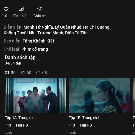
0
Bình luận
Chia sẻ
Diễn viên:
Mạnh Tử Nghĩa,
Lý Quân Nhuệ,
Hạ Chi Quang,
Khổng Tuyết Nhi,
Trương Manh,
Diệp Tổ Tân
Đạo diễn:
Tăng Khánh Kiệt
Thể loại:
Phim cổ trang
Danh sách tập
34/34 tập
01-30
31-60
61-68
Tập 1A. Trùng sinh
Tập 1B. Trùng sinh
T
T13
Full HD
T13
Full HD
T
22ph
25ph
2