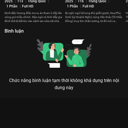
2025
T13
Trung Quốc
2025
T16
Trung Quốc
2
1 Phần
Full HD
1 Phần
Full HD
Định Bắc Vương điều tra vụ án tham ô dấy lên
Bị nghi ngờ là hung thủ giết người, Hoa Phù
H
sóng gió triều chính. Nào ngờ vô tình đẩy gia
Sinh (Lý Hoành Nghị) cùng Văn Giác (Tô Hiểu
T
đình thê tử kết tóc vào cảnh tan cửa nát nhà.
Đồng) truy tìm chân tướng, từ đó mở ra
n
những giai thoại ly kỳ.
h
Bình luận
Chức năng bình luận tạm thời không khả dụng trên nội
dung này
Xem Tập 10B. Phá lệ Cửu Trùng Tử - 34 Tập của Trung Quốc có
sự tham gia của . Thuộc thể loại: Phim bộ