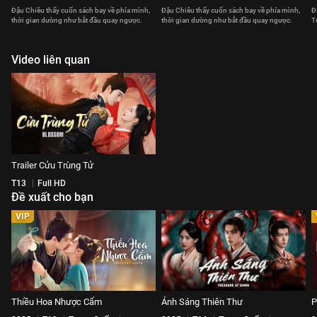
Đậu Chiêu thấy cuốn sách bay về phía mình,
Đậu Chiêu thấy cuốn sách bay về phía mình,
Đ
thời gian dường như bắt đầu quay ngược.
thời gian dường như bắt đầu quay ngược.
T
Video liên quan
Trailer Cửu Trùng Tử
T13
Full HD
Đề xuất cho bạn
VIP
Thiều Hoa Nhược Cẩm
Ánh Sáng Thiên Thư
P