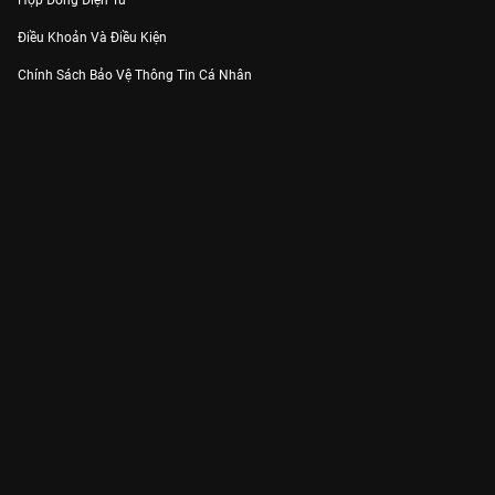
Hợp Đồng Điện Tử
Điều Khoản Và Điều Kiện
Chính Sách Bảo Vệ Thông Tin Cá Nhân
Chính Sách Bảo Vệ Người Tiêu Dùng Dễ Bị Tổn Thương
Thỏa Thuận Sử Dụng Dịch Vụ Mạng Xã Hội
THÔNG TIN
Thông Báo
Trung Tâm Hỗ Trợ
Liên Hệ
Góp Ý
Công ty Cổ phần VieON - Địa chỉ: Tầng 5, 222 Pasteur, Phường Xuân Hòa,
Thành phố Hồ Chí Minh
Email:
support@vieon.vn
| Hotline:
1800.599.920
(miễn phí)
Giấy phép Cung cấp Dịch vụ Phát thanh, Truyền hình trả tiền số 247/GP-