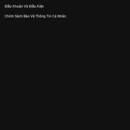
Điều Khoản Và Điều Kiện
Chính Sách Bảo Vệ Thông Tin Cá Nhân
Chính Sách Bảo Vệ Người Tiêu Dùng Dễ Bị Tổn Thương
Thỏa Thuận Sử Dụng Dịch Vụ Mạng Xã Hội
THÔNG TIN
Thông Báo
Trung Tâm Hỗ Trợ
Liên Hệ
Góp Ý
Công ty Cổ phần VieON - Địa chỉ: Tầng 5, 222 Pasteur, Phường Xuân Hòa,
Thành phố Hồ Chí Minh
Email:
support@vieon.vn
| Hotline:
1800.599.920
(miễn phí)
Giấy phép Cung cấp Dịch vụ Phát thanh, Truyền hình trả tiền số 247/GP-