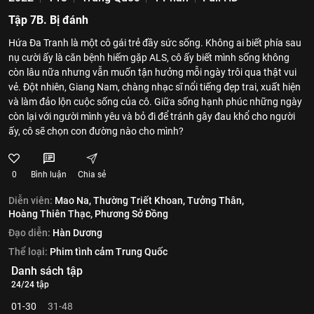
Tập 7B. Bị đánh
Hứa Đa Tranh là một cô gái trẻ đầy sức sống. Không ai biết phía sau
nụ cười ấy là căn bệnh hiếm gặp ALS, cô ấy biết mình sống không
còn lâu nữa nhưng vẫn muốn tận hưởng mỗi ngày trôi qua thật vui
vẻ. Đột nhiên, Giang Nam, chàng nhạc sĩ nổi tiếng đẹp trai, xuất hiện
và làm đảo lộn cuộc sống của cô. Giữa sống hạnh phúc những ngày
còn lại với người mình yêu và bỏ đi để tránh gây đau khổ cho người
ấy, cô sẽ chọn con đường nào cho mình?
0
Bình luận
Chia sẻ
Diễn viên:
Mao Na,
Thường Triết Khoan,
Tưởng Thân,
Hoàng Thiên Thạc,
Phương Sở Đồng
Đạo diễn:
Hàn Dương
Thể loại:
Phim tình cảm Trung Quốc
Danh sách tập
24/24 tập
01-30
31-48