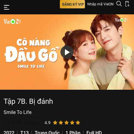
Nhập mã VieON
ĐĂNG KÝ VIP
Tập 7B. Bị đánh
Smile To Life
2.014.991
lượt xem
4.9
2022
T13
Trung Quốc
1 Phần
Full HD