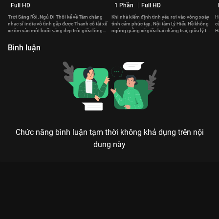
Full HD
1 Phần
Full HD
Trời Sáng Rồi, Ngủ Đi Thôi kể về Tâm chàng
Khi nhà kiểm định tình yêu rơi vào vòng xoáy
H
nhạc sĩ indie vô tình gặp được Thanh cô tài xế
tình cảm phức tạp. Nội tâm Lý Hiểu Hề không
c
xe ôm vào một buổi sáng đẹp trời giữa lòng
ngừng giằng xé giữa hai chàng trai, giữa lý trí
H
Sài Gòn.
và khát vọng.
J
Bình luận
Chức năng bình luận tạm thời không khả dụng trên nội
dung này
Xem Tập 7B. Bị đánh Cô Nàng Đầu Gỗ - 24 Tập của Trung Quốc
có sự tham gia của . Thuộc thể loại: Phim bộ