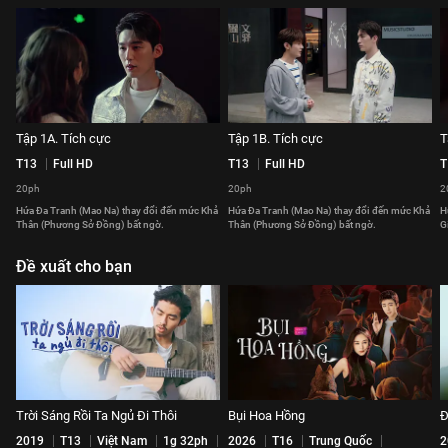
Tập 1A. Tích cực
Tập 1B. Tích cực
T
T13
Full HD
T13
Full HD
T
20ph
20ph
2
Hứa Đa Tranh (Mao Na) thay đổi đến mức Khả
Hứa Đa Tranh (Mao Na) thay đổi đến mức Khả
H
Thân (Phương Sở Đồng) bất ngờ.
Thân (Phương Sở Đồng) bất ngờ.
G
Đề xuất cho bạn
Trời Sáng Rồi Ta Ngủ Đi Thôi
Bụi Hoa Hồng
Đ
2019
T13
Việt Nam
1g 32ph
2026
T16
Trung Quốc
2