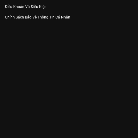
Điều Khoản Và Điều Kiện
Chính Sách Bảo Vệ Thông Tin Cá Nhân
Chính Sách Bảo Vệ Người Tiêu Dùng Dễ Bị Tổn Thương
Thỏa Thuận Sử Dụng Dịch Vụ Mạng Xã Hội
THÔNG TIN
Thông Báo
Trung Tâm Hỗ Trợ
Liên Hệ
Góp Ý
Công ty Cổ phần VieON - Địa chỉ: Tầng 5, 222 Pasteur, Phường Xuân Hòa,
Thành phố Hồ Chí Minh
Email:
support@vieon.vn
| Hotline:
1800.599.920
(miễn phí)
Giấy phép Cung cấp Dịch vụ Phát thanh, Truyền hình trả tiền số 247/GP-