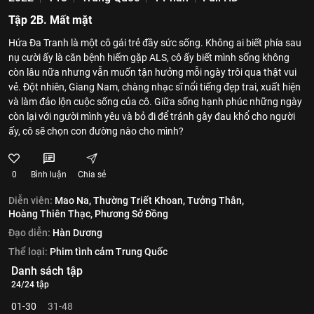
Tập 2B. Mất mặt
Hứa Đa Tranh là một cô gái trẻ đầy sức sống. Không ai biết phía sau
nụ cười ấy là căn bệnh hiếm gặp ALS, cô ấy biết mình sống không
còn lâu nữa nhưng vẫn muốn tận hưởng mỗi ngày trôi qua thật vui
vẻ. Đột nhiên, Giang Nam, chàng nhạc sĩ nổi tiếng đẹp trai, xuất hiện
và làm đảo lộn cuộc sống của cô. Giữa sống hạnh phúc những ngày
còn lại với người mình yêu và bỏ đi để tránh gây đau khổ cho người
ấy, cô sẽ chọn con đường nào cho mình?
0
Bình luận
Chia sẻ
Diễn viên:
Mao Na,
Thường Triết Khoan,
Tưởng Thân,
Hoàng Thiên Thạc,
Phương Sở Đồng
Đạo diễn:
Hàn Dương
Thể loại:
Phim tình cảm Trung Quốc
Danh sách tập
24/24 tập
01-30
31-48