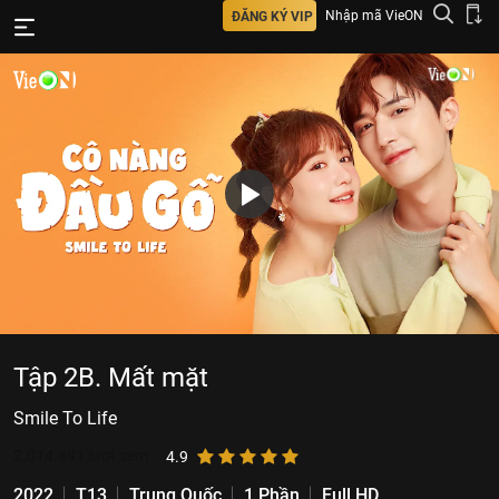
Nhập mã VieON
ĐĂNG KÝ VIP
Tập 2B. Mất mặt
Smile To Life
2.014.491
lượt xem
4.9
2022
T13
Trung Quốc
1 Phần
Full HD