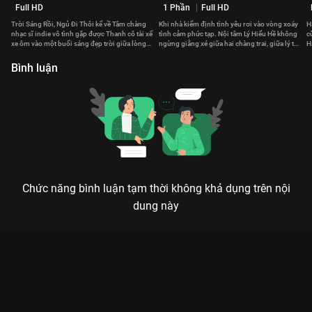
Full HD
1 Phần
Full HD
Trời Sáng Rồi, Ngủ Đi Thôi kể về Tâm chàng
Khi nhà kiểm định tình yêu rơi vào vòng xoáy
H
nhạc sĩ indie vô tình gặp được Thanh cô tài xế
tình cảm phức tạp. Nội tâm Lý Hiểu Hề không
c
xe ôm vào một buổi sáng đẹp trời giữa lòng
ngừng giằng xé giữa hai chàng trai, giữa lý trí
H
Sài Gòn.
và khát vọng.
J
Bình luận
Chức năng bình luận tạm thời không khả dụng trên nội
dung này
Xem Tập 2B. Mất mặt Cô Nàng Đầu Gỗ - 24 Tập của Trung
Quốc có sự tham gia của . Thuộc thể loại: Phim bộ