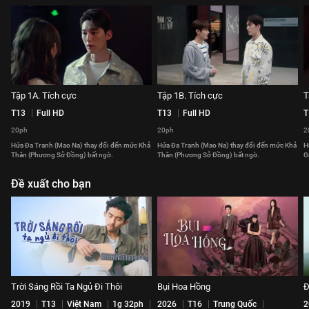
Tập 1A. Tích cực
Tập 1B. Tích cực
T
T13
Full HD
T13
Full HD
T
20ph
20ph
2
Hứa Đa Tranh (Mao Na) thay đổi đến mức Khả
Hứa Đa Tranh (Mao Na) thay đổi đến mức Khả
H
Thân (Phương Sở Đồng) bất ngờ.
Thân (Phương Sở Đồng) bất ngờ.
G
Đề xuất cho bạn
Trời Sáng Rồi Ta Ngủ Đi Thôi
Bụi Hoa Hồng
Đ
2019
T13
Việt Nam
1g 32ph
2026
T16
Trung Quốc
2