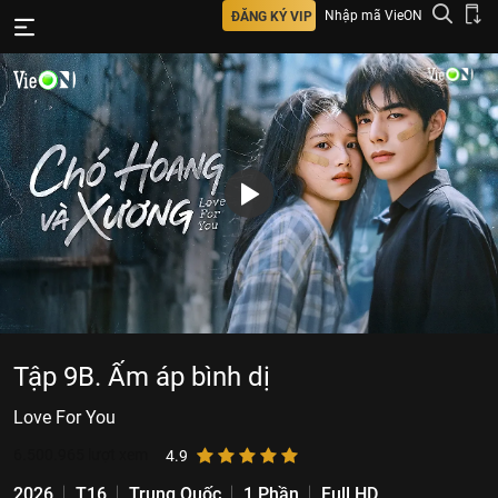
Nhập mã VieON
ĐĂNG KÝ VIP
Tập 9B. Ấm áp bình dị
Love For You
6.500.965
lượt xem
4.9
2026
T16
Trung Quốc
1 Phần
Full HD