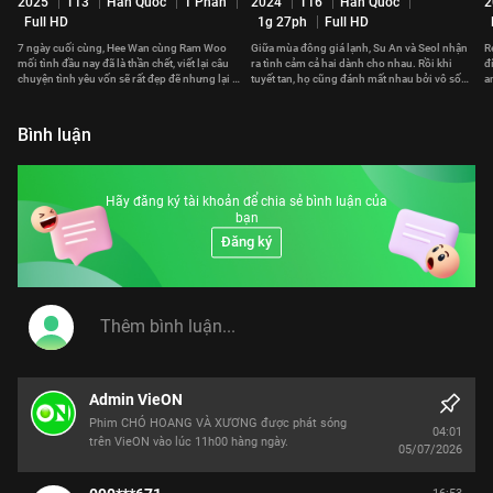
2025
T13
Hàn Quốc
1 Phần
2024
T16
Hàn Quốc
2
Full HD
1g 27ph
Full HD
7 ngày cuối cùng, Hee Wan cùng Ram Woo
Giữa mùa đông giá lạnh, Su An và Seol nhận
R
mối tình đầu nay đã là thần chết, viết lại câu
ra tình cảm cả hai dành cho nhau. Rồi khi
đ
chuyện tình yêu vốn sẽ rất đẹp đẽ nhưng lại bị
tuyết tan, họ cũng đánh mất nhau bởi vô số
a
bỏ lỡ.
hiểu lầm.
đ
Bình luận
Hãy đăng ký tài khoản để chia sẻ bình luận của
bạn
Đăng ký
Admin VieON
Phim CHÓ HOANG VÀ XƯƠNG được phát sóng
04:01
trên VieON vào lúc 11h00 hàng ngày.
05/07/2026