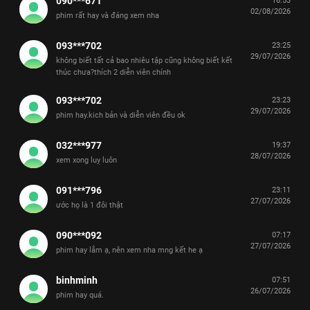
090***671
16:53
02/08/2026
phim rất hay và đáng xem nha
093***702
23:25
29/07/2026
không biết tất cả bao nhiêu tập cũng không biết kết
thúc chưa?thích 2 diễn viên chính
093***702
23:23
29/07/2026
phim hay.kich bản và diễn viên đều ok
032***977
19:37
28/07/2026
xem xong luỵ luôn
091***796
23:11
27/07/2026
ước họ là 1 đôi thật
090***092
07:17
27/07/2026
phim hay lắm ạ, nên xem nha mng kết he ạ
binhminh
07:51
26/07/2026
phim hay quá.