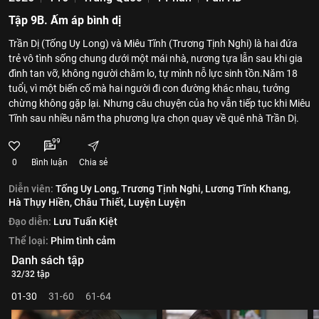
Tập 9B. Ấm áp bình dị
Trần Dị (Tống Uy Long) và Miêu Tĩnh (Trương Tịnh Nghi) là hai đứa
trẻ vô tình sống chung dưới một mái nhà, nương tựa lẫn sau khi gia
đình tan vỡ, không người chăm lo, tự mình nỗ lực sinh tồn.Năm 18
tuổi, vì một biến cố mà hai người đi con đường khác nhau, tưởng
chừng không gặp lại. Nhưng câu chuyện của họ vẫn tiếp tục khi Miêu
Tĩnh sau nhiều năm tha phương lựa chọn quay về quê nhà Trần Dị.
99
0
Bình luận
Chia sẻ
Diễn viên:
Tống Uy Long,
Trương Tịnh Nghi,
Lương Tĩnh Khang,
Hà Thụy Hiền,
Châu Thiết,
Luyện Luyện
Đạo diễn:
Lưu Tuấn Kiệt
Thể loại:
Phim tình cảm
Danh sách tập
32/32 tập
01-30
31-60
61-64