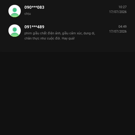
090***083
10:27
17/07/2026
chịu
091***489
04:49
17/07/2026
phim giầu chất điện ảnh, giầu cảm xúc, dung dị,
chân thực như cuộc đời. Hay quá!
Xem Tập 9B. Ấm áp bình dị Chó Hoang Và Xương - 32 Tập của
Trung Quốc có sự tham gia của . Thuộc thể loại: Phim bộ