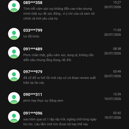
085***358
15:27
20/07/2026
Tình tiết cảm xúc tuy không đến cao trào nhưng
mình thật sự rất xúc động , vì ý chí của cả nam nữ
chính và tình yêu của họ
033***799
11:03
20/07/2026
tui đã khóc
091***489
08:38
20/07/2026
Phim chân thật, giầu cảm xúc, dung dị, không cần
diễn sâu nhưng lắng đọng, rất đời.
097***979
03:49
20/07/2026
đã cố để ra full rồi mới cày cứ có đoạn review xuất
hiện lại fai cày
090***311
15:59
19/07/2026
phim hay thực sự đáng xem
091***096
02:42
18/07/2026
sao hôm qua có 1 tập vậy trời, ngóng chờ từng ngày
hic hic. Lâu lắm mới tìm được bộ hay thế này.