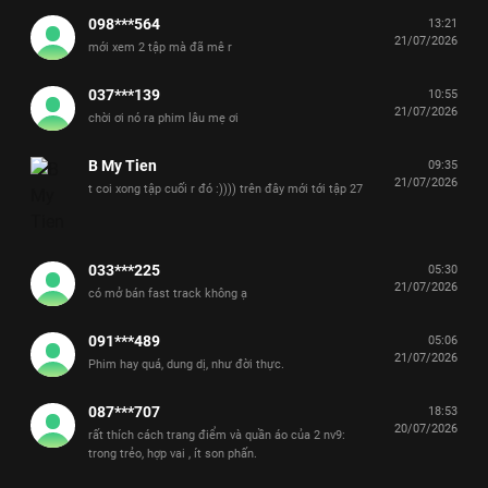
098***564
13:21
21/07/2026
mới xem 2 tập mà đã mê r
037***139
10:55
21/07/2026
chời ơi nó ra phim lâu mẹ ơi
B My Tien
09:35
21/07/2026
t coi xong tập cuối r đó :)))) trên đây mới tới tập 27
033***225
05:30
21/07/2026
có mở bán fast track không ạ
091***489
05:06
21/07/2026
Phim hay quá, dung dị, như đời thực.
087***707
18:53
20/07/2026
rất thích cách trang điểm và quần áo của 2 nv9:
trong trẻo, hợp vai , ít son phấn.