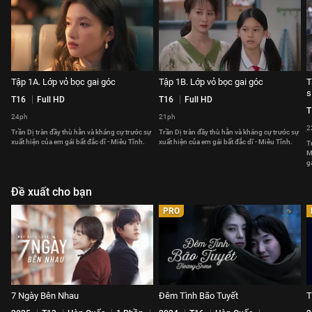
Tập 1A. Lớp vỏ bọc gai góc
Tập 1B. Lớp vỏ bọc gai góc
T
s
T16
Full HD
T16
Full HD
T
24ph
21ph
2
Trần Dị tràn đầy thù hằn và kháng cự trước sự
Trần Dị tràn đầy thù hằn và kháng cự trước sự
xuất hiện của em gái bất đắc dĩ - Miêu Tĩnh.
xuất hiện của em gái bất đắc dĩ - Miêu Tĩnh.
T
M
g
Đề xuất cho bạn
PRO
7 Ngày Bên Nhau
Đêm Tình Bão Tuyết
T