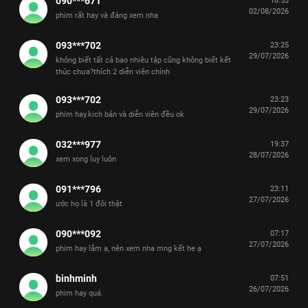
090***671
16:53
02/08/2026
phim rất hay và đáng xem nha
093***702
23:25
29/07/2026
không biết tất cả bao nhiêu tập cũng không biết kết
thúc chưa?thích 2 diễn viên chính
093***702
23:23
29/07/2026
phim hay.kich bản và diễn viên đều ok
032***977
19:37
28/07/2026
xem xong luỵ luôn
091***796
23:11
27/07/2026
ước họ là 1 đôi thật
090***092
07:17
27/07/2026
phim hay lắm ạ, nên xem nha mng kết he ạ
binhminh
07:51
26/07/2026
phim hay quá.