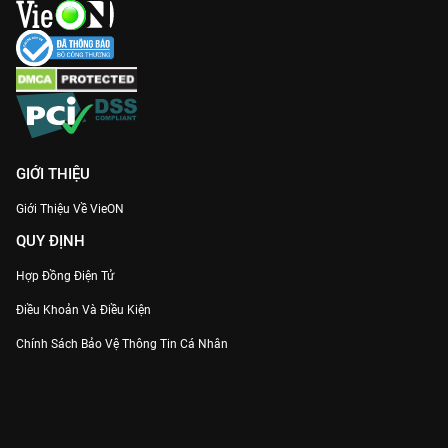
GIỚI THIỆU
Giới Thiệu Về VieON
QUY ĐỊNH
Hợp Đồng Điện Tử
Điều Khoản Và Điều Kiện
Chính Sách Bảo Vệ Thông Tin Cá Nhân
Chính Sách Bảo Vệ Người Tiêu Dùng Dễ Bị Tổn Thương
Thỏa Thuận Sử Dụng Dịch Vụ Mạng Xã Hội
THÔNG TIN