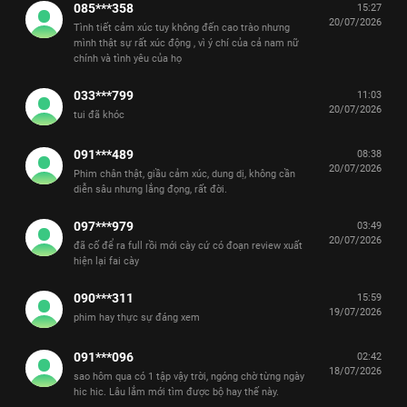
085***358
15:27
20/07/2026
Tình tiết cảm xúc tuy không đến cao trào nhưng
mình thật sự rất xúc động , vì ý chí của cả nam nữ
chính và tình yêu của họ
033***799
11:03
20/07/2026
tui đã khóc
091***489
08:38
20/07/2026
Phim chân thật, giầu cảm xúc, dung dị, không cần
diễn sâu nhưng lắng đọng, rất đời.
097***979
03:49
20/07/2026
đã cố để ra full rồi mới cày cứ có đoạn review xuất
hiện lại fai cày
090***311
15:59
19/07/2026
phim hay thực sự đáng xem
091***096
02:42
18/07/2026
sao hôm qua có 1 tập vậy trời, ngóng chờ từng ngày
hic hic. Lâu lắm mới tìm được bộ hay thế này.