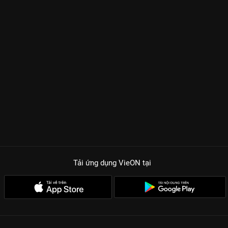
Tải ứng dụng VieON
tại