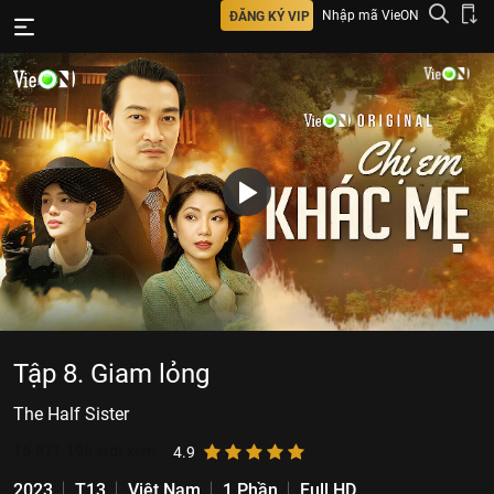
Nhập mã VieON
ĐĂNG KÝ VIP
Tập 8. Giam lỏng
The Half Sister
15.871.196
lượt xem
4.9
2023
T13
Việt Nam
1 Phần
Full HD