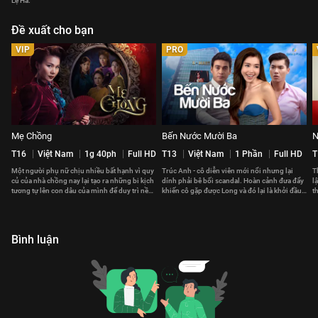
Lệ Hà.
Đề xuất cho bạn
VIP
PRO
Mẹ Chồng
Bến Nước Mười Ba
N
T16
Việt Nam
1g 40ph
Full HD
T13
Việt Nam
1 Phần
Full HD
T
Một người phụ nữ chịu nhiều bất hạnh vì quy
Trúc Anh - cô diễn viên mới nổi nhưng lại
T
củ của nhà chồng nay lại tạo ra những bi kịch
dính phải bê bối scandal. Hoàn cảnh đưa đẩy
l
tương tự lên con dâu của mình để duy trì nền
khiến cô gặp được Long và đó lại là khởi đầu
t
nếp dòng họ.
cho mọi sóng gió.
b
Bình luận