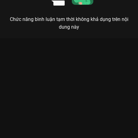
Chức năng bình luận tạm thời không khả dụng trên nội
dung này
Xem Tập 8. Giam lỏng Chị Em Khác Mẹ - 72 Tập của Việt Nam
có sự tham gia của . Thuộc thể loại: Phim bộ