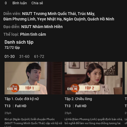
0
Bình luận
Chia sẻ
Diễn viên:
NSƯT Trương Minh Quốc Thái,
Trúc Mây,
Đàm Phương Linh,
Yeye Nhật Hạ,
Ngân Quỳnh,
Quách Hồ Ninh
Đạo diễn:
NSƯT Nhâm Minh Hiền
Thể loại:
Phim tình cảm
Danh sách tập
72/72 tập
01-30
31-60
61-72
Tập 1. Cuộc đời kỹ nữ
Tập 2. Chiều lòng
T
T13
Full HD
T13
Full HD
T
25ph
25ph
2
Bà Lợi (Ngân Quỳnh) biết chuyện Phước
Lệ Hà (Đàm Phương Linh) quyết định bán nhà,
L
(NSƯT Trương Minh Quốc Thái) cặp với kỹ nữ
bỏ nghề để làm vui lòng mẹ chồng tương lai.
c