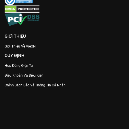
GIỚI THIỆU
Giới Thiệu Về VieON
QUY ĐỊNH
Hợp Đồng Điện Tử
Điều Khoản Và Điều Kiện
Chính Sách Bảo Vệ Thông Tin Cá Nhân
Chính Sách Bảo Vệ Người Tiêu Dùng Dễ Bị Tổn Thương
Thỏa Thuận Sử Dụng Dịch Vụ Mạng Xã Hội
THÔNG TIN
Thông Báo