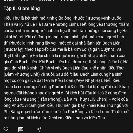
Tập 8. Giam lỏng
Kiều Thư là kết tinh mối tình giữa ông Phước (Trương Minh Quốc
Thái) và kỹ nữ Lệ Hà (Đàm Phương Linh). Hết lòng yêu thương, thậm
chí bán nhà nuôi người tình ăn học thành tài nhưng cuối cùng Lệ Hà
lại bị bỏ rơi. Khi cô đang mang trong mình giọt máu của người tình
thì Phước lại rình rang lấy vợ - một cô gái nhà lành tên Bạch Liên
(Trúc Mây), theo sắp xếp của mẹ là bà Kim Lợi (Ngân Quỳnh). Và
thật bất ngờ Lệ Hà lại chính là người em gái thất lạc nhiều năm của
gia đình Bạch Liên. Khi Bạch Liên biết được sự thật cũng là lúc Lệ Hà
qua đời vì khó sinh. Chính vì vậy Bạch Liên đau khổ nhận Kiều Thư
(Đàm Phương Linh) về nuôi. Sau đó ít lâu, Bạch Liên cũng hạ sinh
một cô con gái và đặt tên là Kiều Loan (Yeye Nhật Hạ). Nếu Kiều
Loan là con cưng của ông Phước thì Kiều Thư lại bị ông đối xử tệ bạc,
ngược đãi không khác gì người ở. Bi kịch bắt đầu khi cả 2 cùng đem
lòng yêu Phi Bằng (Trần Phong). Bà Kim Thủy (Lily Chen) – vợ lẽ của
ông Phước vì căm ghét Kiều Thư nên gài bẫy, khiến Kiều Thư ngủ với
Phi Bằng ngay trước đám cưới của Phi Bằng và Kiều Loan. Từ đó mở
ra hàng loạt bi kịch giữa 2 chị em Kiều Loan và Kiều Thư.