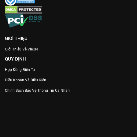
GIỚI THIỆU
Giới Thiệu Về VieON
QUY ĐỊNH
Hợp Đồng Điện Tử
Điều Khoản Và Điều Kiện
Chính Sách Bảo Vệ Thông Tin Cá Nhân
Chính Sách Bảo Vệ Người Tiêu Dùng Dễ Bị Tổn Thương
Thỏa Thuận Sử Dụng Dịch Vụ Mạng Xã Hội
THÔNG TIN
Thông Báo