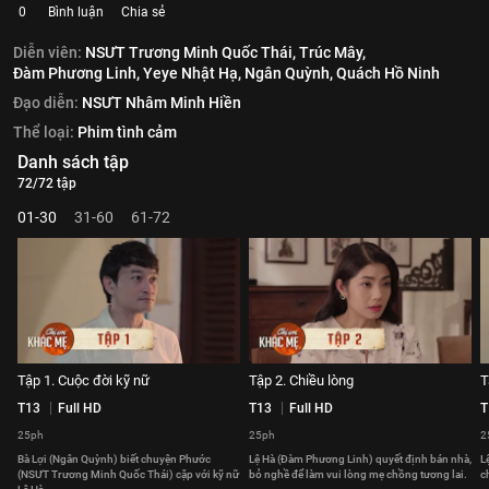
0
Bình luận
Chia sẻ
Diễn viên:
NSƯT Trương Minh Quốc Thái,
Trúc Mây,
Đàm Phương Linh,
Yeye Nhật Hạ,
Ngân Quỳnh,
Quách Hồ Ninh
Đạo diễn:
NSƯT Nhâm Minh Hiền
Thể loại:
Phim tình cảm
Danh sách tập
72/72 tập
01-30
31-60
61-72
Tập 1. Cuộc đời kỹ nữ
Tập 2. Chiều lòng
T
T13
Full HD
T13
Full HD
T
25ph
25ph
2
Bà Lợi (Ngân Quỳnh) biết chuyện Phước
Lệ Hà (Đàm Phương Linh) quyết định bán nhà,
L
(NSƯT Trương Minh Quốc Thái) cặp với kỹ nữ
bỏ nghề để làm vui lòng mẹ chồng tương lai.
c