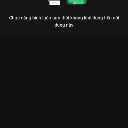
Chức năng bình luận tạm thời không khả dụng trên nội
dung này
Xem Tập 3. Bị lừa gạt Chị Em Khác Mẹ - 72 Tập của Việt Nam
có sự tham gia của . Thuộc thể loại: Phim bộ