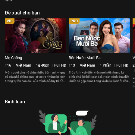
Lệ Hà.
Đề xuất cho bạn
VIP
PRO
Mẹ Chồng
Bến Nước Mười Ba
V
T16
Việt Nam
1g 40ph
Full HD
T13
Việt Nam
1 Phần
Full HD
2
Một người phụ nữ chịu nhiều bất hạnh vì quy
Trúc Anh - cô diễn viên mới nổi nhưng lại
củ của nhà chồng nay lại tạo ra những bi kịch
dính phải bê bối scandal. Hoàn cảnh đưa đẩy
V
tương tự lên con dâu của mình để duy trì nền
khiến cô gặp được Long và đó lại là khởi đầu
V
nếp dòng họ.
cho mọi sóng gió.
t
m
Bình luận