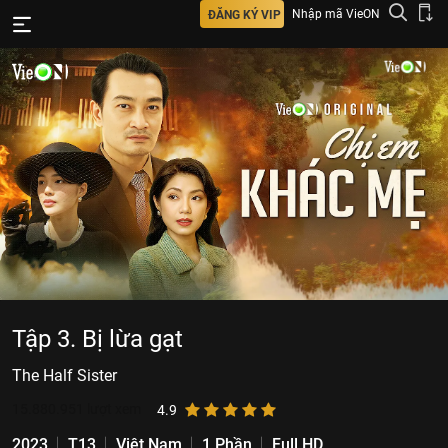
Nhập mã VieON
ĐĂNG KÝ VIP
Tập 3. Bị lừa gạt
The Half Sister
15.880.951
lượt xem
4.9
2023
T13
Việt Nam
1 Phần
Full HD