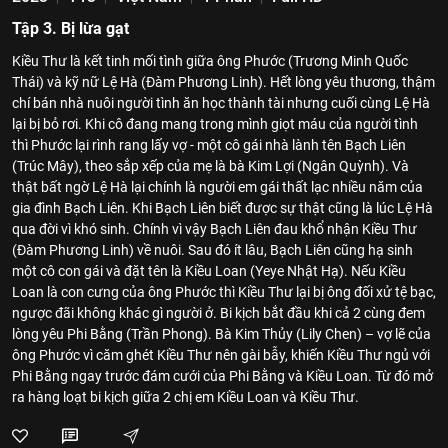
Tập 3. Bị lừa gạt
Kiều Thư là kết tinh mối tình giữa ông Phước (Trương Minh Quốc
Thái) và kỹ nữ Lệ Hà (Đàm Phương Linh). Hết lòng yêu thương, thậm
chí bán nhà nuôi người tình ăn học thành tài nhưng cuối cùng Lệ Hà
lại bị bỏ rơi. Khi cô đang mang trong mình giọt máu của người tình
thì Phước lại rình rang lấy vợ - một cô gái nhà lành tên Bạch Liên
(Trúc Mây), theo sắp xếp của mẹ là bà Kim Lợi (Ngân Quỳnh). Và
thật bất ngờ Lệ Hà lại chính là người em gái thất lạc nhiều năm của
gia đình Bạch Liên. Khi Bạch Liên biết được sự thật cũng là lúc Lệ Hà
qua đời vì khó sinh. Chính vì vậy Bạch Liên đau khổ nhận Kiều Thư
(Đàm Phương Linh) về nuôi. Sau đó ít lâu, Bạch Liên cũng hạ sinh
một cô con gái và đặt tên là Kiều Loan (Yeye Nhật Hạ). Nếu Kiều
Loan là con cưng của ông Phước thì Kiều Thư lại bị ông đối xử tệ bạc,
ngược đãi không khác gì người ở. Bi kịch bắt đầu khi cả 2 cùng đem
lòng yêu Phi Bằng (Trần Phong). Bà Kim Thủy (Lily Chen) – vợ lẽ của
ông Phước vì căm ghét Kiều Thư nên gài bẫy, khiến Kiều Thư ngủ với
Phi Bằng ngay trước đám cưới của Phi Bằng và Kiều Loan. Từ đó mở
ra hàng loạt bi kịch giữa 2 chị em Kiều Loan và Kiều Thư.