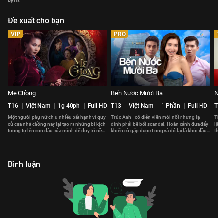
Lệ Hà.
Đề xuất cho bạn
VIP
PRO
Mẹ Chồng
Bến Nước Mười Ba
N
T16
Việt Nam
1g 40ph
Full HD
T13
Việt Nam
1 Phần
Full HD
T
Một người phụ nữ chịu nhiều bất hạnh vì quy
Trúc Anh - cô diễn viên mới nổi nhưng lại
T
củ của nhà chồng nay lại tạo ra những bi kịch
dính phải bê bối scandal. Hoàn cảnh đưa đẩy
l
tương tự lên con dâu của mình để duy trì nền
khiến cô gặp được Long và đó lại là khởi đầu
t
nếp dòng họ.
cho mọi sóng gió.
b
Bình luận