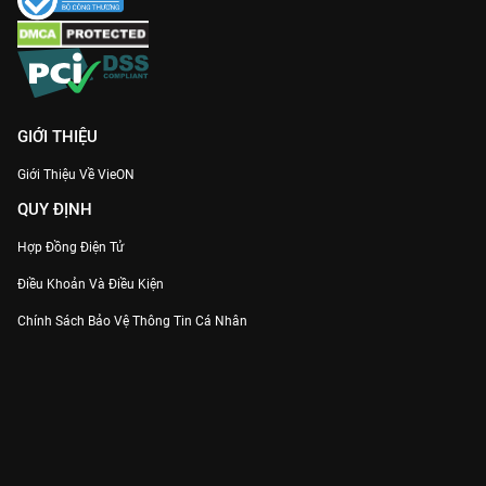
GIỚI THIỆU
Giới Thiệu Về VieON
QUY ĐỊNH
Hợp Đồng Điện Tử
Điều Khoản Và Điều Kiện
Chính Sách Bảo Vệ Thông Tin Cá Nhân
Chính Sách Bảo Vệ Người Tiêu Dùng Dễ Bị Tổn Thương
Thỏa Thuận Sử Dụng Dịch Vụ Mạng Xã Hội
THÔNG TIN
Thông Báo