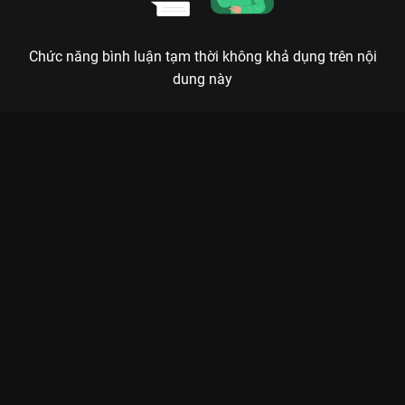
Chức năng bình luận tạm thời không khả dụng trên nội
dung này
Xem Tập 29. Đưa về nhà Chị Em Khác Mẹ - 72 Tập của Việt
Nam có sự tham gia của . Thuộc thể loại: Phim bộ