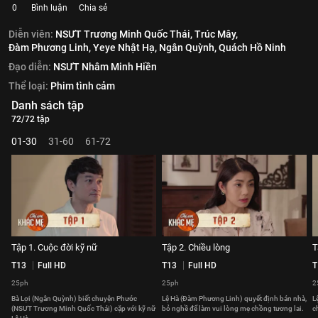
0
Bình luận
Chia sẻ
Diễn viên:
NSƯT Trương Minh Quốc Thái,
Trúc Mây,
Đàm Phương Linh,
Yeye Nhật Hạ,
Ngân Quỳnh,
Quách Hồ Ninh
Đạo diễn:
NSƯT Nhâm Minh Hiền
Thể loại:
Phim tình cảm
Danh sách tập
72/72 tập
01-30
31-60
61-72
Tập 1. Cuộc đời kỹ nữ
Tập 2. Chiều lòng
T
T13
Full HD
T13
Full HD
T
25ph
25ph
2
Bà Lợi (Ngân Quỳnh) biết chuyện Phước
Lệ Hà (Đàm Phương Linh) quyết định bán nhà,
L
(NSƯT Trương Minh Quốc Thái) cặp với kỹ nữ
bỏ nghề để làm vui lòng mẹ chồng tương lai.
c