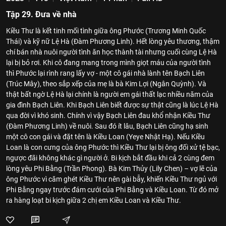
Tập 29. Đưa về nhà
Kiều Thư là kết tinh mối tình giữa ông Phước (Trương Minh Quốc
Thái) và kỹ nữ Lệ Hà (Đàm Phương Linh). Hết lòng yêu thương, thậm
chí bán nhà nuôi người tình ăn học thành tài nhưng cuối cùng Lệ Hà
lại bị bỏ rơi. Khi cô đang mang trong mình giọt máu của người tình
thì Phước lại rình rang lấy vợ - một cô gái nhà lành tên Bạch Liên
(Trúc Mây), theo sắp xếp của mẹ là bà Kim Lợi (Ngân Quỳnh). Và
thật bất ngờ Lệ Hà lại chính là người em gái thất lạc nhiều năm của
gia đình Bạch Liên. Khi Bạch Liên biết được sự thật cũng là lúc Lệ Hà
qua đời vì khó sinh. Chính vì vậy Bạch Liên đau khổ nhận Kiều Thư
(Đàm Phương Linh) về nuôi. Sau đó ít lâu, Bạch Liên cũng hạ sinh
một cô con gái và đặt tên là Kiều Loan (Yeye Nhật Hạ). Nếu Kiều
Loan là con cưng của ông Phước thì Kiều Thư lại bị ông đối xử tệ bạc,
ngược đãi không khác gì người ở. Bi kịch bắt đầu khi cả 2 cùng đem
lòng yêu Phi Bằng (Trần Phong). Bà Kim Thủy (Lily Chen) – vợ lẽ của
ông Phước vì căm ghét Kiều Thư nên gài bẫy, khiến Kiều Thư ngủ với
Phi Bằng ngay trước đám cưới của Phi Bằng và Kiều Loan. Từ đó mở
ra hàng loạt bi kịch giữa 2 chị em Kiều Loan và Kiều Thư.