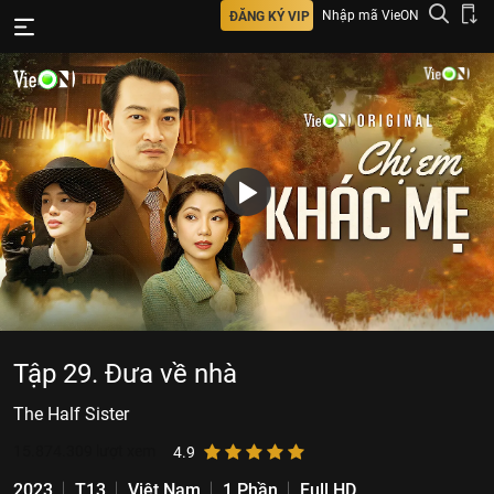
Nhập mã VieON
ĐĂNG KÝ VIP
Tập 29. Đưa về nhà
The Half Sister
15.874.309
lượt xem
4.9
2023
T13
Việt Nam
1 Phần
Full HD