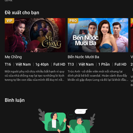
Lệ Hà.
Đề xuất cho bạn
VIP
PRO
Mẹ Chồng
Bến Nước Mười Ba
V
T16
Việt Nam
1g 40ph
Full HD
T13
Việt Nam
1 Phần
Full HD
2
Một người phụ nữ chịu nhiều bất hạnh vì quy
Trúc Anh - cô diễn viên mới nổi nhưng lại
củ của nhà chồng nay lại tạo ra những bi kịch
dính phải bê bối scandal. Hoàn cảnh đưa đẩy
V
tương tự lên con dâu của mình để duy trì nền
khiến cô gặp được Long và đó lại là khởi đầu
V
nếp dòng họ.
cho mọi sóng gió.
t
m
Bình luận