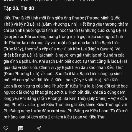
Tập 28. Tin dữ
Kiều Thư là kết tinh mối tình giữa ông Phước (Trương Minh Quốc
Thái) và kỹ nữ Lệ Hà (Đàm Phương Linh). Hết lòng yêu thương, thậm
chí bán nhà nuôi người tình ăn học thành tài nhưng cuối cùng Lệ Hà
lại bị bỏ rơi. Khi cô đang mang trong mình giọt máu của người tình
thì Phước lại rình rang lấy vợ - một cô gái nhà lành tên Bạch Liên
(Trúc Mây), theo sắp xếp của mẹ là bà Kim Lợi (Ngân Quỳnh). Và
thật bất ngờ Lệ Hà lại chính là người em gái thất lạc nhiều năm của
gia đình Bạch Liên. Khi Bạch Liên biết được sự thật cũng là lúc Lệ Hà
qua đời vì khó sinh. Chính vì vậy Bạch Liên đau khổ nhận Kiều Thư
(Đàm Phương Linh) về nuôi. Sau đó ít lâu, Bạch Liên cũng hạ sinh
một cô con gái và đặt tên là Kiều Loan (Yeye Nhật Hạ). Nếu Kiều
Loan là con cưng của ông Phước thì Kiều Thư lại bị ông đối xử tệ bạc,
ngược đãi không khác gì người ở. Bi kịch bắt đầu khi cả 2 cùng đem
lòng yêu Phi Bằng (Trần Phong). Bà Kim Thủy (Lily Chen) – vợ lẽ của
ông Phước vì căm ghét Kiều Thư nên gài bẫy, khiến Kiều Thư ngủ với
Phi Bằng ngay trước đám cưới của Phi Bằng và Kiều Loan. Từ đó mở
ra hàng loạt bi kịch giữa 2 chị em Kiều Loan và Kiều Thư.