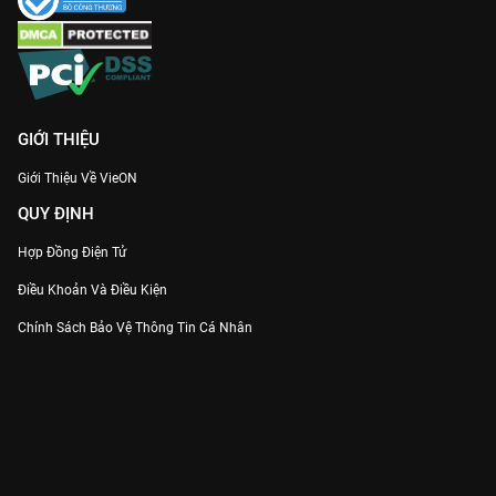
GIỚI THIỆU
Giới Thiệu Về VieON
QUY ĐỊNH
Hợp Đồng Điện Tử
Điều Khoản Và Điều Kiện
Chính Sách Bảo Vệ Thông Tin Cá Nhân
Chính Sách Bảo Vệ Người Tiêu Dùng Dễ Bị Tổn Thương
Thỏa Thuận Sử Dụng Dịch Vụ Mạng Xã Hội
THÔNG TIN
Thông Báo