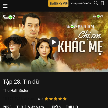
Nhập mã VieON
ĐĂNG KÝ VIP
Tập 28. Tin dữ
The Half Sister
15.876.692
lượt xem
4.9
2023
T13
Việt Nam
1 Phần
Full HD