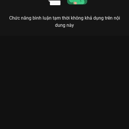
Chức năng bình luận tạm thời không khả dụng trên nội
dung này
Xem Tập 28. Tin dữ Chị Em Khác Mẹ - 72 Tập của Việt Nam có
sự tham gia của . Thuộc thể loại: Phim bộ