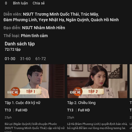
0
Bình luận
Chia sẻ
Diễn viên:
NSƯT Trương Minh Quốc Thái,
Trúc Mây,
Đàm Phương Linh,
Yeye Nhật Hạ,
Ngân Quỳnh,
Quách Hồ Ninh
Đạo diễn:
NSƯT Nhâm Minh Hiền
Thể loại:
Phim tình cảm
Danh sách tập
72/72 tập
01-30
31-60
61-72
Tập 1. Cuộc đời kỹ nữ
Tập 2. Chiều lòng
T
T13
Full HD
T13
Full HD
T
25ph
25ph
2
Bà Lợi (Ngân Quỳnh) biết chuyện Phước
Lệ Hà (Đàm Phương Linh) quyết định bán nhà,
L
(NSƯT Trương Minh Quốc Thái) cặp với kỹ nữ
bỏ nghề để làm vui lòng mẹ chồng tương lai.
c