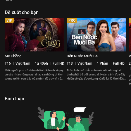
Lệ Hà.
Đề xuất cho bạn
VIP
PRO
Mẹ Chồng
Bến Nước Mười Ba
V
T16
Việt Nam
1g 40ph
Full HD
T13
Việt Nam
1 Phần
Full HD
2
Một người phụ nữ chịu nhiều bất hạnh vì quy
Trúc Anh - cô diễn viên mới nổi nhưng lại
củ của nhà chồng nay lại tạo ra những bi kịch
dính phải bê bối scandal. Hoàn cảnh đưa đẩy
V
tương tự lên con dâu của mình để duy trì nền
khiến cô gặp được Long và đó lại là khởi đầu
V
nếp dòng họ.
cho mọi sóng gió.
t
m
Bình luận