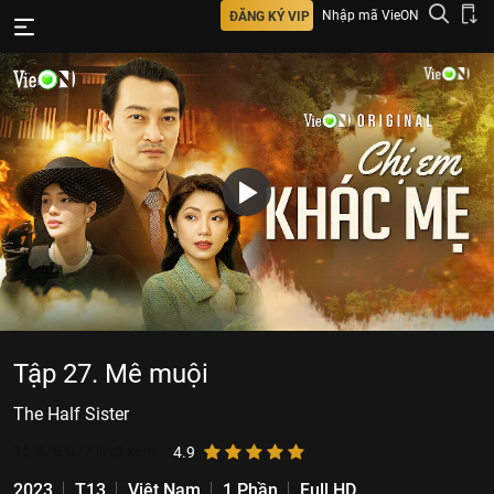
Nhập mã VieON
ĐĂNG KÝ VIP
Tập 27. Mê muội
The Half Sister
15.876.077
lượt xem
4.9
2023
T13
Việt Nam
1 Phần
Full HD