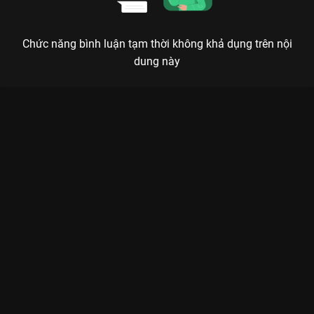
Chức năng bình luận tạm thời không khả dụng trên nội
dung này
Xem Tập 27. Mê muội Chị Em Khác Mẹ - 72 Tập của Việt Nam
có sự tham gia của . Thuộc thể loại: Phim bộ