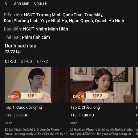
0
Bình luận
Chia sẻ
Diễn viên:
NSƯT Trương Minh Quốc Thái,
Trúc Mây,
Đàm Phương Linh,
Yeye Nhật Hạ,
Ngân Quỳnh,
Quách Hồ Ninh
Đạo diễn:
NSƯT Nhâm Minh Hiền
Thể loại:
Phim tình cảm
Danh sách tập
72/72 tập
01-30
31-60
61-72
Tập 1. Cuộc đời kỹ nữ
Tập 2. Chiều lòng
T
T13
Full HD
T13
Full HD
T
25ph
25ph
2
Bà Lợi (Ngân Quỳnh) biết chuyện Phước
Lệ Hà (Đàm Phương Linh) quyết định bán nhà,
L
(NSƯT Trương Minh Quốc Thái) cặp với kỹ nữ
bỏ nghề để làm vui lòng mẹ chồng tương lai.
c