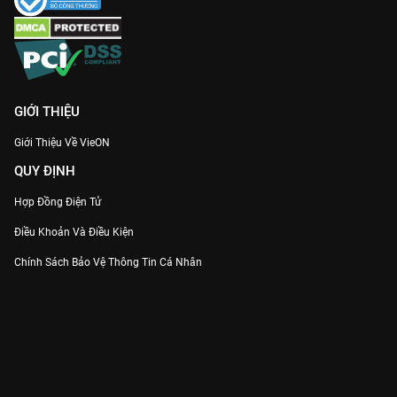
GIỚI THIỆU
Giới Thiệu Về VieON
QUY ĐỊNH
Hợp Đồng Điện Tử
Điều Khoản Và Điều Kiện
Chính Sách Bảo Vệ Thông Tin Cá Nhân
Chính Sách Bảo Vệ Người Tiêu Dùng Dễ Bị Tổn Thương
Thỏa Thuận Sử Dụng Dịch Vụ Mạng Xã Hội
THÔNG TIN
Thông Báo