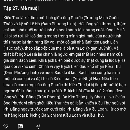
Tập 27. Mê muội
Kiều Thư là kết tinh mối tình giữa ông Phước (Trương Minh Quốc
Thái) và kỹ nữ Lệ Hà (Đàm Phương Linh). Hết lòng yêu thương, thậm
chí bán nhà nuôi người tình ăn học thành tài nhưng cuối cùng Lệ Hà
lại bị bỏ rơi. Khi cô đang mang trong mình giọt máu của người tình
thì Phước lại rình rang lấy vợ - một cô gái nhà lành tên Bạch Liên
(Trúc Mây), theo sắp xếp của mẹ là bà Kim Lợi (Ngân Quỳnh). Và
thật bất ngờ Lệ Hà lại chính là người em gái thất lạc nhiều năm của
gia đình Bạch Liên. Khi Bạch Liên biết được sự thật cũng là lúc Lệ Hà
qua đời vì khó sinh. Chính vì vậy Bạch Liên đau khổ nhận Kiều Thư
(Đàm Phương Linh) về nuôi. Sau đó ít lâu, Bạch Liên cũng hạ sinh
một cô con gái và đặt tên là Kiều Loan (Yeye Nhật Hạ). Nếu Kiều
Loan là con cưng của ông Phước thì Kiều Thư lại bị ông đối xử tệ bạc,
ngược đãi không khác gì người ở. Bi kịch bắt đầu khi cả 2 cùng đem
lòng yêu Phi Bằng (Trần Phong). Bà Kim Thủy (Lily Chen) – vợ lẽ của
ông Phước vì căm ghét Kiều Thư nên gài bẫy, khiến Kiều Thư ngủ với
Phi Bằng ngay trước đám cưới của Phi Bằng và Kiều Loan. Từ đó mở
ra hàng loạt bi kịch giữa 2 chị em Kiều Loan và Kiều Thư.