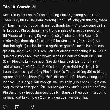
Tập 10. Chuyển lời
Kiều Thư là kết tinh mối tình giữa ông Phước (Trương Minh Quốc
Thái) và kỹ nữ Lệ Hà (Đàm Phương Linh). Hết lòng yêu thương, thậm
chí bán nhà nuôi người tình ăn học thành tài nhưng cuối cùng Lệ Hà
lại bị bỏ rơi. Khi cô đang mang trong mình giọt máu của người tình
thì Phước lại rình rang lấy vợ - một cô gái nhà lành tên Bạch Liên
(Trúc Mây), theo sắp xếp của mẹ là bà Kim Lợi (Ngân Quỳnh). Và
thật bất ngờ Lệ Hà lại chính là người em gái thất lạc nhiều năm của
gia đình Bạch Liên. Khi Bạch Liên biết được sự thật cũng là lúc Lệ Hà
qua đời vì khó sinh. Chính vì vậy Bạch Liên đau khổ nhận Kiều Thư
(Đàm Phương Linh) về nuôi. Sau đó ít lâu, Bạch Liên cũng hạ sinh
một cô con gái và đặt tên là Kiều Loan (Yeye Nhật Hạ). Nếu Kiều
Loan là con cưng của ông Phước thì Kiều Thư lại bị ông đối xử tệ bạc,
ngược đãi không khác gì người ở. Bi kịch bắt đầu khi cả 2 cùng đem
lòng yêu Phi Bằng (Trần Phong). Bà Kim Thủy (Lily Chen) – vợ lẽ của
ông Phước vì căm ghét Kiều Thư nên gài bẫy, khiến Kiều Thư ngủ với
Phi Bằng ngay trước đám cưới của Phi Bằng và Kiều Loan. Từ đó mở
ra hàng loạt bi kịch giữa 2 chị em Kiều Loan và Kiều Thư.