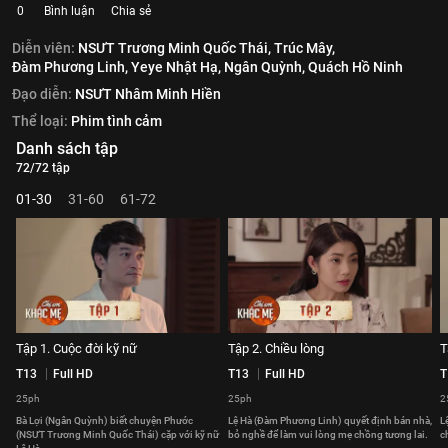
0
Bình luận
Chia sẻ
Diễn viên:
NSƯT Trương Minh Quốc Thái,
Trúc Mây,
Đàm Phương Linh,
Yeye Nhật Hạ,
Ngân Quỳnh,
Quách Hồ Ninh
Đạo diễn:
NSƯT Nhâm Minh Hiền
Thể loại:
Phim tình cảm
Danh sách tập
72/72 tập
01-30
31-60
61-72
Tập 1. Cuộc đời kỹ nữ
Tập 2. Chiều lòng
T
T13
Full HD
T13
Full HD
T
25ph
25ph
2
Bà Lợi (Ngân Quỳnh) biết chuyện Phước
Lệ Hà (Đàm Phương Linh) quyết định bán nhà,
L
(NSƯT Trương Minh Quốc Thái) cặp với kỹ nữ
bỏ nghề để làm vui lòng mẹ chồng tương lai.
c