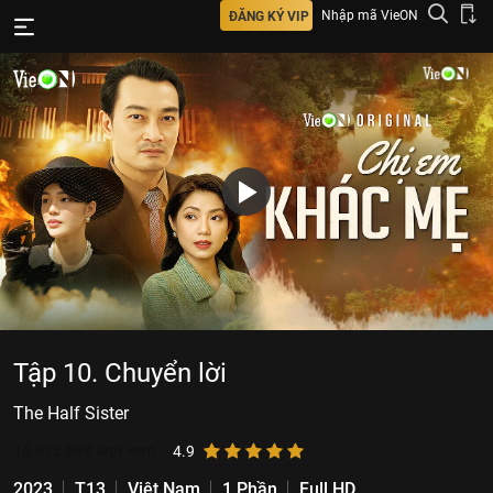
Nhập mã VieON
ĐĂNG KÝ VIP
Tập 10. Chuyển lời
The Half Sister
15.872.889
lượt xem
4.9
2023
T13
Việt Nam
1 Phần
Full HD