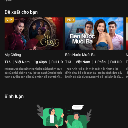
Lệ Hà.
Đề xuất cho bạn
VIP
PRO
Mẹ Chồng
Bến Nước Mười Ba
N
T16
Việt Nam
1g 40ph
Full HD
T13
Việt Nam
1 Phần
Full HD
T
Một người phụ nữ chịu nhiều bất hạnh vì quy
Trúc Anh - cô diễn viên mới nổi nhưng lại
T
củ của nhà chồng nay lại tạo ra những bi kịch
dính phải bê bối scandal. Hoàn cảnh đưa đẩy
l
tương tự lên con dâu của mình để duy trì nền
khiến cô gặp được Long và đó lại là khởi đầu
t
nếp dòng họ.
cho mọi sóng gió.
b
Bình luận