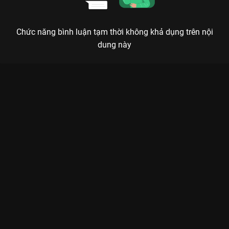
Chức năng bình luận tạm thời không khả dụng trên nội
dung này
Xem Tập 10. Chuyển lời Chị Em Khác Mẹ - 72 Tập của Việt Nam
có sự tham gia của . Thuộc thể loại: Phim bộ