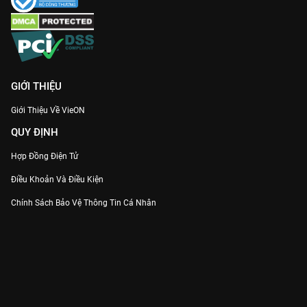
GIỚI THIỆU
Giới Thiệu Về VieON
QUY ĐỊNH
Hợp Đồng Điện Tử
Điều Khoản Và Điều Kiện
Chính Sách Bảo Vệ Thông Tin Cá Nhân
Chính Sách Bảo Vệ Người Tiêu Dùng Dễ Bị Tổn Thương
Thỏa Thuận Sử Dụng Dịch Vụ Mạng Xã Hội
THÔNG TIN
Thông Báo