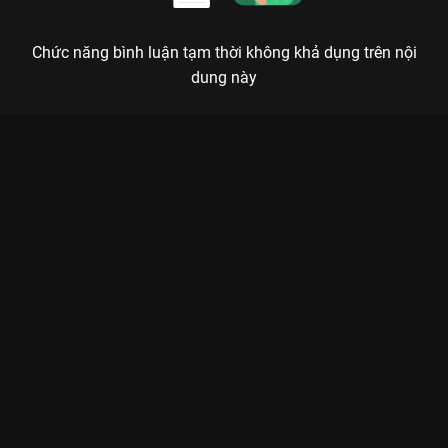
Chức năng bình luận tạm thời không khả dụng trên nội
dung này
Xem Tập 27. Ý nguyện ẩn sâu Cậu Út Nhà Tài Phiệt - 32 Tập
của Hàn Quốc có sự tham gia của . Thuộc thể loại: Phim bộ