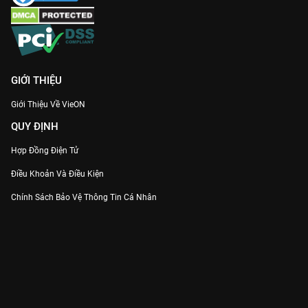
GIỚI THIỆU
Giới Thiệu Về VieON
QUY ĐỊNH
Hợp Đồng Điện Tử
Điều Khoản Và Điều Kiện
Chính Sách Bảo Vệ Thông Tin Cá Nhân
Chính Sách Bảo Vệ Người Tiêu Dùng Dễ Bị Tổn Thương
Thỏa Thuận Sử Dụng Dịch Vụ Mạng Xã Hội
THÔNG TIN
Thông Báo