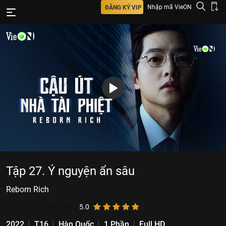
Nhập mã VieON
ĐĂNG KÝ VIP
Tập 27. Ý nguyện ẩn sâu
Reborn Rich
10.236.115
lượt xem
5.0
2022
T16
Hàn Quốc
1 Phần
Full HD