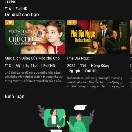
Trailer
T16
Full HD
Đề xuất cho bạn
VIP
VIP
Mục Đích Sống Của Một Chú Chó
Phá Địa Ngục
P
T13
Mỹ
1g 41ph
Full HD
2024
T16
Hồng Kông
2
2g 1ph
Full HD
Chú chó Bailey đã trải qua nhiều kiếp sống
với nhiều trải nghiệm về tình thương yêu, sự
Đạo Sanh chuyển sang làm nghề mai táng
G
trung thành... để tìm ra mục đích sống của
sau khi phá sản. Ban đầu làm phá địa ngục
v
một chú chó là gì.
chỉ kiếm sống, nhưng anh lại tìm ra ý nghĩa
p
sự sống từ cái chết.
h
Bình luận