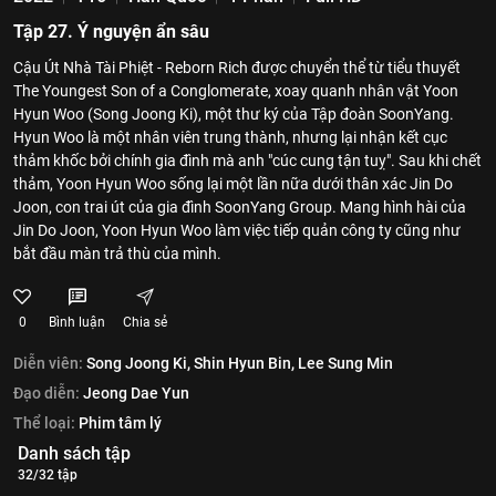
Tập 27. Ý nguyện ẩn sâu
Cậu Út Nhà Tài Phiệt - Reborn Rich được chuyển thể từ tiểu thuyết
The Youngest Son of a Conglomerate, xoay quanh nhân vật Yoon
Hyun Woo (Song Joong Ki), một thư ký của Tập đoàn SoonYang.
Hyun Woo là một nhân viên trung thành, nhưng lại nhận kết cục
thảm khốc bởi chính gia đình mà anh "cúc cung tận tuỵ". Sau khi chết
thảm, Yoon Hyun Woo sống lại một lần nữa dưới thân xác Jin Do
Joon, con trai út của gia đình SoonYang Group. Mang hình hài của
Jin Do Joon, Yoon Hyun Woo làm việc tiếp quản công ty cũng như
bắt đầu màn trả thù của mình.
0
Bình luận
Chia sẻ
Diễn viên:
Song Joong Ki,
Shin Hyun Bin,
Lee Sung Min
Đạo diễn:
Jeong Dae Yun
Thể loại:
Phim tâm lý
Danh sách tập
32/32 tập