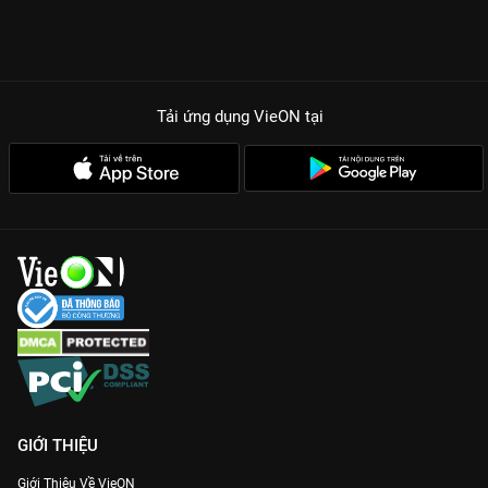
Tải ứng dụng VieON
tại
GIỚI THIỆU
Giới Thiệu Về VieON