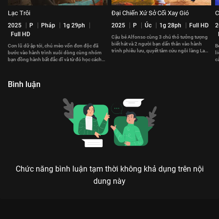
Lạc Trôi
Đại Chiến Xứ Sở Cối Xay Gió
C
2025
P
Pháp
1g 29ph
2025
P
Úc
1g 28ph
Full HD
2
Full HD
Cậu bé Alfonso cùng 3 chú thỏ tưởng tượng
biết hát và 2 người bạn dấn thân vào hành
Cơn lũ dữ ập tới, chú mèo vốn đơn độc đã
B
trình phiêu lưu, quyết tâm cứu ngôi làng La
bước vào hành trình xuôi dòng cùng nhóm
l
Mancha khỏi cơn bão dữ
bạn đồng hành bất đắc dĩ và từ đó học cách
c
vượt qua nỗi sợ.
ư
Bình luận
Chức năng bình luận tạm thời không khả dụng trên nội
dung này
Xem Cậu Bé Cá Heo của Châu Á có sự tham gia của Polina
Avdeenko, Aleksandr Fenin, Boris Khasanov. Thuộc thể loại: