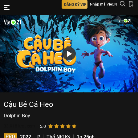
Nhập mã VieON
ĐĂNG KÝ VIP
Cậu Bé Cá Heo
Dolphin Boy
33.918
lượt xem
5.0
PRO
2022
P
Thổ Nhĩ Kỳ
1g 25ph