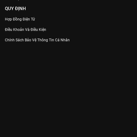
QUY ĐỊNH
Hợp Đồng Điện Tử
Điều Khoản Và Điều Kiện
Chính Sách Bảo Vệ Thông Tin Cá Nhân
Chính Sách Bảo Vệ Người Tiêu Dùng Dễ Bị Tổn Thương
Thỏa Thuận Sử Dụng Dịch Vụ Mạng Xã Hội
THÔNG TIN
Thông Báo
Trung Tâm Hỗ Trợ
Liên Hệ
Góp Ý
Công ty Cổ phần VieON - Địa chỉ: Tầng 5, 222 Pasteur, Phường Xuân Hòa,