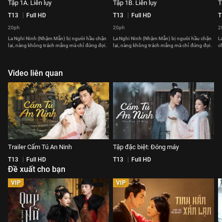
Tập 1A. Liên lụy
Tập 1B. Liên lụy
T
T13
Full HD
T13
Full HD
T
20ph
20ph
2
La Nghi Ninh (Nhậm Mẫn) bị người hầu chặn
La Nghi Ninh (Nhậm Mẫn) bị người hầu chặn
L
lại, nàng không trách mắng mà chỉ đứng đợi.
lại, nàng không trách mắng mà chỉ đứng đợi.
c
Video liên quan
Trailer Cẩm Tú An Ninh
Tập đặc biệt: Đóng máy
T13
Full HD
T13
Full HD
Đề xuất cho bạn
VIP
VIP