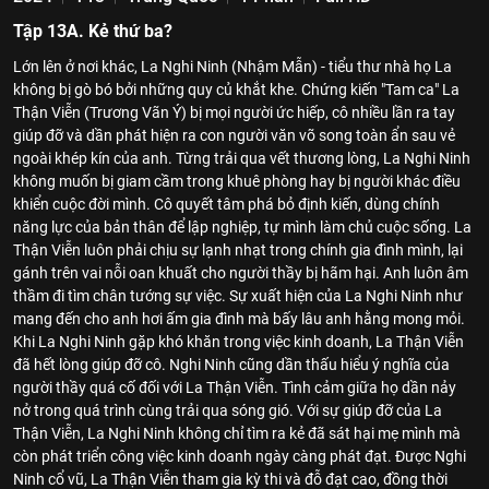
Tập 13A. Kẻ thứ ba?
Lớn lên ở nơi khác, La Nghi Ninh (Nhậm Mẫn) - tiểu thư nhà họ La
không bị gò bó bởi những quy củ khắt khe. Chứng kiến "Tam ca" La
Thận Viễn (Trương Vãn Ý) bị mọi người ức hiếp, cô nhiều lần ra tay
giúp đỡ và dần phát hiện ra con người văn võ song toàn ẩn sau vẻ
ngoài khép kín của anh. Từng trải qua vết thương lòng, La Nghi Ninh
không muốn bị giam cầm trong khuê phòng hay bị người khác điều
khiển cuộc đời mình. Cô quyết tâm phá bỏ định kiến, dùng chính
năng lực của bản thân để lập nghiệp, tự mình làm chủ cuộc sống. La
Thận Viễn luôn phải chịu sự lạnh nhạt trong chính gia đình mình, lại
gánh trên vai nỗi oan khuất cho người thầy bị hãm hại. Anh luôn âm
thầm đi tìm chân tướng sự việc. Sự xuất hiện của La Nghi Ninh như
mang đến cho anh hơi ấm gia đình mà bấy lâu anh hằng mong mỏi.
Khi La Nghi Ninh gặp khó khăn trong việc kinh doanh, La Thận Viễn
đã hết lòng giúp đỡ cô. Nghi Ninh cũng dần thấu hiểu ý nghĩa của
người thầy quá cố đối với La Thận Viễn. Tình cảm giữa họ dần nảy
nở trong quá trình cùng trải qua sóng gió. Với sự giúp đỡ của La
Thận Viễn, La Nghi Ninh không chỉ tìm ra kẻ đã sát hại mẹ mình mà
còn phát triển công việc kinh doanh ngày càng phát đạt. Được Nghi
Ninh cổ vũ, La Thận Viễn tham gia kỳ thi và đỗ đạt cao, đồng thời