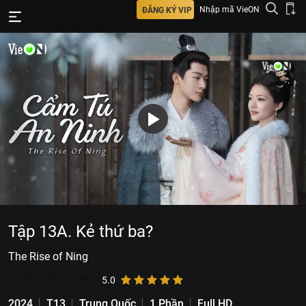
Nhập mã VieON
ĐĂNG KÝ VIP
Tập 13A. Kẻ thứ ba?
The Rise of Ning
8.976.319
lượt xem
5.0
2024
T13
Trung Quốc
1 Phần
Full HD