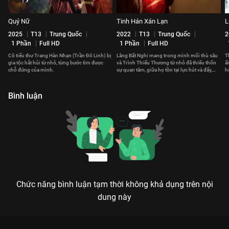
Quý Nữ
Tinh Hán Xán Lạn
L
2025
T13
Trung Quốc
2022
T13
Trung Quốc
2
1 Phần
Full HD
1 Phần
Full HD
Cô tiểu thư Trang Hàn Nhạn (Trần Đô Linh) bị
Lăng Bất Nghi mang trong mình mối thù sâu
T
gia tộc hắt hủi từ nhỏ, từng bước tìm được
và Trình Thiếu Thương từ nhỏ đã thiếu thốn
ẩ
chỗ đứng của mình.
sự quan tâm, giữa họ tồn tại lực hút và đẩy,
h
ràng buộc lẫn nhau.
Bình luận
Chức năng bình luận tạm thời không khả dụng trên nội
dung này
Xem Tập 13A. Kẻ thứ ba? Cẩm Tú An Ninh - 40 Tập của Trung