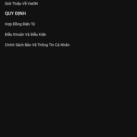
Giới Thiệu Về VieON
QUY ĐỊNH
Hợp Đồng Điện Tử
Điều Khoản Và Điều Kiện
Chính Sách Bảo Vệ Thông Tin Cá Nhân
Chính Sách Bảo Vệ Người Tiêu Dùng Dễ Bị Tổn Thương
Thỏa Thuận Sử Dụng Dịch Vụ Mạng Xã Hội
THÔNG TIN
Thông Báo
Trung Tâm Hỗ Trợ
Liên Hệ
Góp Ý