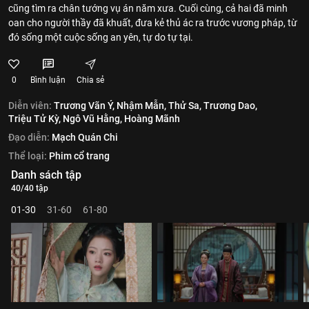
cũng tìm ra chân tướng vụ án năm xưa. Cuối cùng, cả hai đã minh
oan cho người thầy đã khuất, đưa kẻ thủ ác ra trước vương pháp, từ
đó sống một cuộc sống an yên, tự do tự tại.
0
Bình luận
Chia sẻ
Diễn viên:
Trương Vãn Ý,
Nhậm Mẫn,
Thử Sa,
Trương Dao,
Triệu Tử Kỳ,
Ngô Vũ Hằng,
Hoàng Mãnh
Đạo diễn:
Mạch Quán Chi
Thể loại:
Phim cổ trang
Danh sách tập
40/40 tập
01-30
31-60
61-80