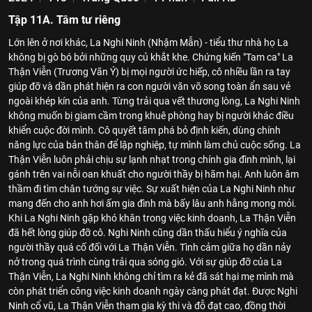
Tập 11A. Tâm tư riêng
Lớn lên ở nơi khác, La Nghi Ninh (Nhậm Mẫn) - tiểu thư nhà họ La
không bị gò bó bởi những quy củ khắt khe. Chứng kiến "Tam ca" La
Thận Viễn (Trương Vãn Ý) bị mọi người ức hiếp, cô nhiều lần ra tay
giúp đỡ và dần phát hiện ra con người văn võ song toàn ẩn sau vẻ
ngoài khép kín của anh. Từng trải qua vết thương lòng, La Nghi Ninh
không muốn bị giam cầm trong khuê phòng hay bị người khác điều
khiển cuộc đời mình. Cô quyết tâm phá bỏ định kiến, dùng chính
năng lực của bản thân để lập nghiệp, tự mình làm chủ cuộc sống. La
Thận Viễn luôn phải chịu sự lạnh nhạt trong chính gia đình mình, lại
gánh trên vai nỗi oan khuất cho người thầy bị hãm hại. Anh luôn âm
thầm đi tìm chân tướng sự việc. Sự xuất hiện của La Nghi Ninh như
mang đến cho anh hơi ấm gia đình mà bấy lâu anh hằng mong mỏi.
Khi La Nghi Ninh gặp khó khăn trong việc kinh doanh, La Thận Viễn
đã hết lòng giúp đỡ cô. Nghi Ninh cũng dần thấu hiểu ý nghĩa của
người thầy quá cố đối với La Thận Viễn. Tình cảm giữa họ dần nảy
nở trong quá trình cùng trải qua sóng gió. Với sự giúp đỡ của La
Thận Viễn, La Nghi Ninh không chỉ tìm ra kẻ đã sát hại mẹ mình mà
còn phát triển công việc kinh doanh ngày càng phát đạt. Được Nghi
Ninh cổ vũ, La Thận Viễn tham gia kỳ thi và đỗ đạt cao, đồng thời