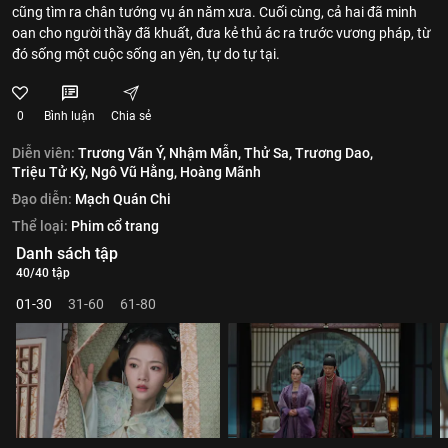
cũng tìm ra chân tướng vụ án năm xưa. Cuối cùng, cả hai đã minh
oan cho người thầy đã khuất, đưa kẻ thủ ác ra trước vương pháp, từ
đó sống một cuộc sống an yên, tự do tự tại.
0
Bình luận
Chia sẻ
Diễn viên:
Trương Vãn Ý,
Nhậm Mẫn,
Thử Sa,
Trương Dao,
Triệu Tử Kỳ,
Ngô Vũ Hằng,
Hoàng Mãnh
Đạo diễn:
Mạch Quán Chi
Thể loại:
Phim cổ trang
Danh sách tập
40/40 tập
01-30
31-60
61-80