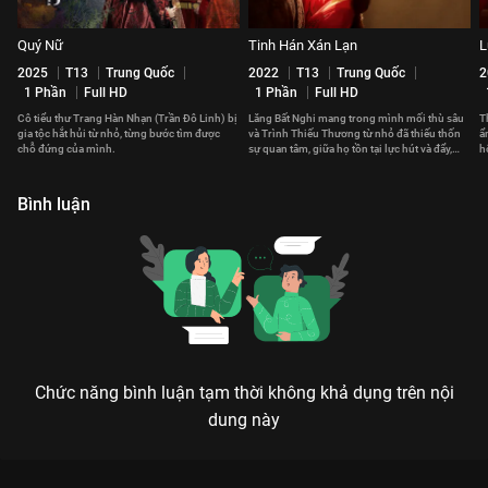
Quý Nữ
Tinh Hán Xán Lạn
L
2025
T13
Trung Quốc
2022
T13
Trung Quốc
2
1 Phần
Full HD
1 Phần
Full HD
Cô tiểu thư Trang Hàn Nhạn (Trần Đô Linh) bị
Lăng Bất Nghi mang trong mình mối thù sâu
T
gia tộc hắt hủi từ nhỏ, từng bước tìm được
và Trình Thiếu Thương từ nhỏ đã thiếu thốn
ẩ
chỗ đứng của mình.
sự quan tâm, giữa họ tồn tại lực hút và đẩy,
h
ràng buộc lẫn nhau.
Bình luận
Chức năng bình luận tạm thời không khả dụng trên nội
dung này
Xem Tập 11A. Tâm tư riêng Cẩm Tú An Ninh - 40 Tập của Trung