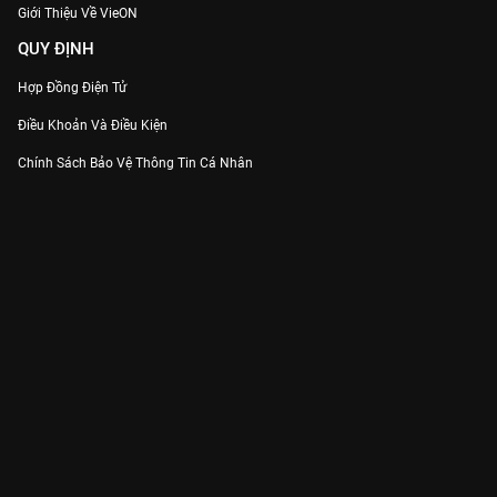
Giới Thiệu Về VieON
QUY ĐỊNH
Hợp Đồng Điện Tử
Điều Khoản Và Điều Kiện
Chính Sách Bảo Vệ Thông Tin Cá Nhân
Chính Sách Bảo Vệ Người Tiêu Dùng Dễ Bị Tổn Thương
Thỏa Thuận Sử Dụng Dịch Vụ Mạng Xã Hội
THÔNG TIN
Thông Báo
Trung Tâm Hỗ Trợ
Liên Hệ
Góp Ý