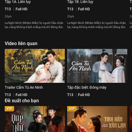
Tập 1A. Liên lụy
Tập 1B. Liên lụy
T
T13
Full HD
T13
Full HD
T
20ph
20ph
2
La Nghi Ninh (Nhậm Mẫn) bị người hầu chặn
La Nghi Ninh (Nhậm Mẫn) bị người hầu chặn
L
lại, nàng không trách mắng mà chỉ đứng đợi.
lại, nàng không trách mắng mà chỉ đứng đợi.
c
Video liên quan
Trailer Cẩm Tú An Ninh
Tập đặc biệt: Đóng máy
T13
Full HD
T13
Full HD
Đề xuất cho bạn
VIP
VIP