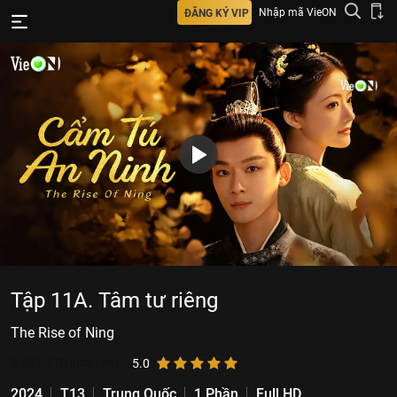
Nhập mã VieON
ĐĂNG KÝ VIP
Tập 11A. Tâm tư riêng
The Rise of Ning
8.967.170
lượt xem
5.0
2024
T13
Trung Quốc
1 Phần
Full HD