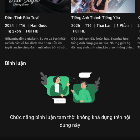
Đêm Tình Bão Tuyết
Tiếng Anh Thành Tiếng Yêu
K
2024
T16
Hàn Quốc
2026
T16
Thái Lan
1 Phần
2
1g 27ph
Full HD
Full HD
Giữa mùa đông giá lạnh, Su An và Seol nhận
Để thành con dâu hoàn hảo, Eva phải học
P
ra tình cảm cả hai dành cho nhau. Rồi khi
tiếng Anh cùng gia sư Pun. Nhưng giữa họ
N
tuyết tan, họ cũng đánh mất nhau bởi vô số
dần nảy sinh tình cảm, kéo theo những biến
T
hiểu lầm.
cố không ngờ.
Bình luận
Chức năng bình luận tạm thời không khả dụng trên nội
dung này