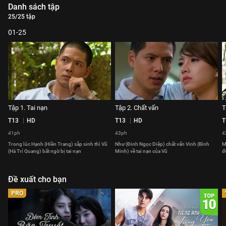
Danh sách tập
25/25 tập
01-25
Tập 1. Tai nạn
Tập 2. Chất vấn
T
T13
HD
T13
HD
T
41ph
43ph
4
Trong lúc Hạnh (Hiền Trang) sắp sinh thì Vũ
Như (Đinh Ngọc Diệp) chất vấn Vinh (Bình
M
(Hà Trí Quang) bất ngờ bị tai nạn
Minh) về tai nạn của Vũ
đ
Đề xuất cho bạn
PRO