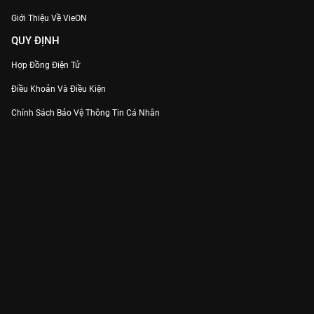
Giới Thiệu Về VieON
QUY ĐỊNH
Hợp Đồng Điện Tử
Điều Khoản Và Điều Kiện
Chính Sách Bảo Vệ Thông Tin Cá Nhân
Chính Sách Bảo Vệ Người Tiêu Dùng Dễ Bị Tổn Thương
Thỏa Thuận Sử Dụng Dịch Vụ Mạng Xã Hội
THÔNG TIN
Thông Báo
Trung Tâm Hỗ Trợ
Liên Hệ
Góp Ý