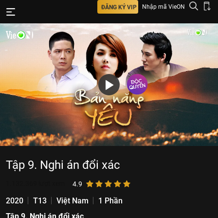
Nhập mã VieON
ĐĂNG KÝ VIP
Tập 9. Nghi án đổi xác
1.132.369
lượt xem
4.9
2020
T13
Việt Nam
1 Phần
Tập 9. Nghi án đổi xác