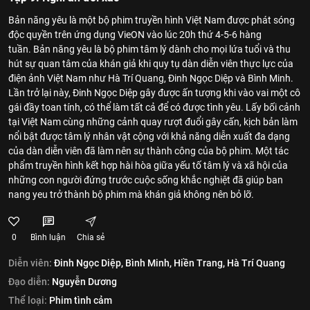
Bản năng yêu là một bộ phim truyền hình Việt Nam được phát sóng
độc quyền trên ứng dụng VieON vào lúc 20h thứ 4-5-6 hàng
tuần. Bản năng yêu là bộ phim tâm lý dành cho mọi lứa tuổi và thu
hút sự quan tâm của khán giả khi quy tụ dàn diễn viên thực lực của
điện ảnh Việt Nam như Hà Trí Quang, Đinh Ngọc Diệp và Bình Minh.
Lần trở lại này, Đinh Ngọc Diệp gây được ấn tượng khi vào vai một cô
gái đầy toan tính, có thể làm tất cả để có được tình yêu. Lấy bối cảnh
tại Việt Nam cùng những cảnh quay rượt đuổi gây cấn, kịch bản làm
nổi bật được tâm lý nhân vật cộng với khả năng diễn xuất đa dạng
của dàn diễn viên đã làm nên sự thành công của bộ phim. Một tác
phẩm truyền hình kết hợp hài hòa giữa yếu tố tâm lý và xã hội của
những con người đứng trước cuộc sống khắc nghiệt đã giúp ban
nang yeu trở thành bộ phim mà khán giả không nên bỏ lỡ.
0
Bình luận
Chia sẻ
Diễn viên:
Đinh Ngọc Diệp,
Bình Minh,
Hiền Trang,
Hà Trí Quang
Đạo diễn:
Nguyễn Dương
Thể loại:
Phim tình cảm