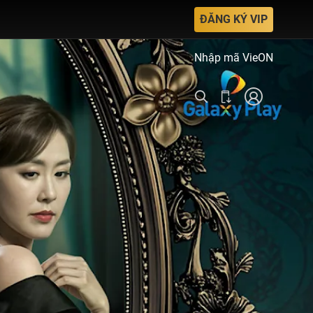
ĐĂNG KÝ VIP
Nhập mã VieON