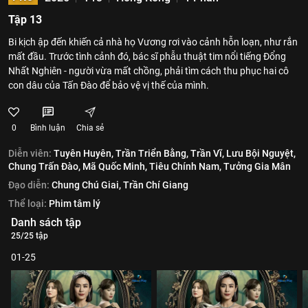
Tập 13
Bi kịch ập đến khiến cả nhà họ Vương rơi vào cảnh hỗn loạn, như rắn
mất đầu. Trước tình cảnh đó, bác sĩ phẫu thuật tim nổi tiếng Đổng
Nhất Nghiên - người vừa mất chồng, phải tìm cách thu phục hai cô
con dâu của Tấn Đào để bảo vệ vị thế của mình.
0
Bình luận
Chia sẻ
Diễn viên:
Tuyên Huyên,
Trần Triển Bằng,
Trần Vĩ,
Lưu Bội Nguyệt,
Chung Trấn Đào,
Mã Quốc Minh,
Tiêu Chính Nam,
Tưởng Gia Mân
Đạo diễn:
Chung Chú Giai,
Trần Chí Giang
Thể loại:
Phim tâm lý
Danh sách tập
25/25 tập
01-25