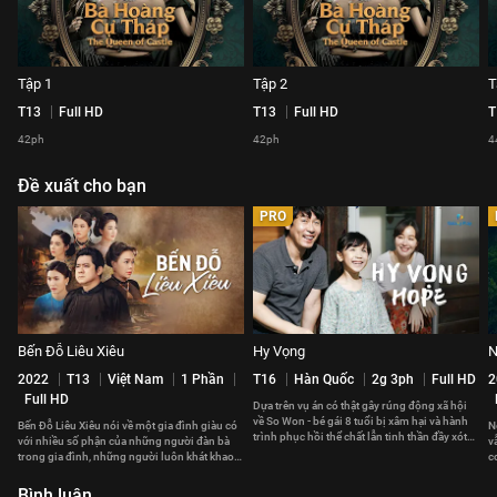
Tập 1
Tập 2
T
T13
Full HD
T13
Full HD
T
42ph
42ph
4
Đề xuất cho bạn
PRO
Bến Đỗ Liêu Xiêu
Hy Vọng
N
2022
T13
Việt Nam
1 Phần
T16
Hàn Quốc
2g 3ph
Full HD
2
Full HD
Dựa trên vụ án có thật gây rúng động xã hội
về So Won - bé gái 8 tuổi bị xâm hại và hành
Bến Đỗ Liêu Xiêu nói về một gia đình giàu có
N
trình phục hồi thể chất lẫn tinh thần đầy xót
với nhiều số phận của những người đàn bà
v
xa của cô bé.
trong gia đình, những người luôn khát khao
c
được hạnh phúc.
k
Bình luận