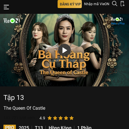
Nhập mã VieON
ĐĂNG KÝ VIP
Tập 13
The Queen Of Castle
141.721
lượt xem
4.9
PRO
2025
T13
Hồng Kông
1 Phần