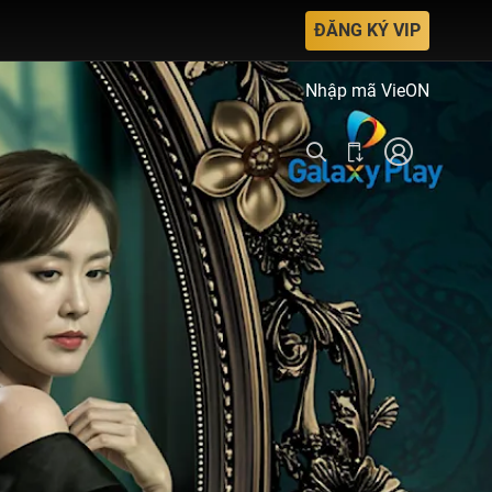
ĐĂNG KÝ VIP
Nhập mã VieON