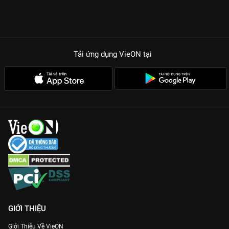
Tải ứng dụng VieON
tại
GIỚI THIỆU
Giới Thiệu Về VieON