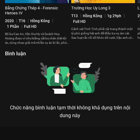
Bằng Chứng Thép 4 - Forensic
Trường Học Uy Long 3
L
Heroes IV
T13
Hồng Kông
1g 29ph
2
2020
T16
Hồng Kông
Full HD
1 Phần
Full HD
Cảnh sát Tinh Tinh phải cải trang thành một
G
tỷ phú giống hệt anh để điều tra vụ ám sát.
p
Bộ ba Cao An, Văn Gia Hy và Quách Huy
Sau loạt rắc rối dở khóc dở cười, liệu anh có
h
Hoàng được ví như kiềng sắt ba chân diệt tội
phá giải được vụ án?
b
ác, cùng nhau giải mã nhiều vụ án bí ẩn, phức
tạp.
Bình luận
Chức năng bình luận tạm thời không khả dụng trên nội
dung này
Xem Tập 9B. Xử lý Công Tố Viên Chuyển Sinh - 16 Tập của Hàn
Quốc có sự tham gia của . Thuộc thể loại: Phim bộ