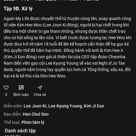
Tập 9B. Xử lý
Again My Life được chuyển thể từ truyện cùng tên, xoay quanh công
tố viên Kim Hee Woo (Lee Joon Ki đóng), người bị hại chết trong khi
điều tra một chính trị gia tham nhũng, nhưng được thần chết trao
cho cơ hội sống lại lần nữa. Vì biết trước được tương lai, Hee Woo khi
được đưa trở về năm 18 tuổi đã lên kế hoạch cẩn thận để hạ gục kẻ
thù quyền thế đã hãm hại mình. Đồng hành với anh là Kim Hee A
(Kim Ji Eun đóng) con gái út thiên tài của CEO tập đoàn Cheonha.
Nam diễn viên gạo cội Lee Kyung Young sẽ vào vai Nghị sĩ Jo Tae
Seob, người nắm trong tay quyền lực hơn cả Tổng thống, xấu xa, đồi
bại và là kẻ thù của Kim Hee Woo.
0
Bình luận
Chia sẻ
Diễn viên:
Lee Joon Ki,
Lee Kyung Young,
Kim Ji Eun
Đạo diễn:
Han Chul Soo
Thể loại:
Phim tâm lý
Danh sách tập