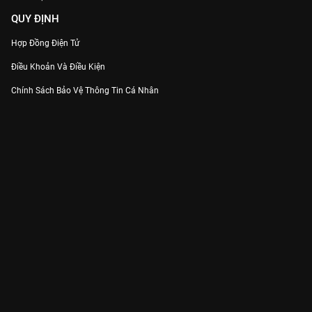
QUY ĐỊNH
Hợp Đồng Điện Tử
Điều Khoản Và Điều Kiện
Chính Sách Bảo Vệ Thông Tin Cá Nhân
Chính Sách Bảo Vệ Người Tiêu Dùng Dễ Bị Tổn Thương
Thỏa Thuận Sử Dụng Dịch Vụ Mạng Xã Hội
THÔNG TIN
Thông Báo
Trung Tâm Hỗ Trợ
Liên Hệ
Góp Ý
Công ty Cổ phần VieON - Địa chỉ: Tầng 5, 222 Pasteur, Phường Xuân Hòa,