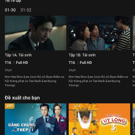
16/16 tập
01-30
31-32
Tập 1A. Tái sinh
Tập 1B. Tái sinh
T
T16
Full HD
T16
Full HD
T
33ph
34ph
2
Kim Hee Woo (Lee Joon Ki) có được thêm cơ
Kim Hee Woo (Lee Joon Ki) có được thêm cơ
K
hội trừng phạt Jo Tae Seob (Lee Kyung
hội trừng phạt Jo Tae Seob (Lee Kyung
L
Young).
Young).
m
Đề xuất cho bạn
VIP