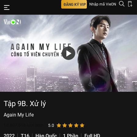
Nhập mã VieON
ĐĂNG KÝ VIP
Tập 9B. Xử lý
Again My Life
10.807.018
lượt xem
5.0
2022
T16
Hàn Quốc
1 Phần
Full HD