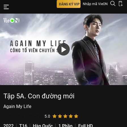
Nhập mã VieON
ĐĂNG KÝ VIP
Tập 5A. Con đường mới
Again My Life
10.806.361
lượt xem
5.0
2022
T16
Hàn Quốc
1 Phần
Full HD