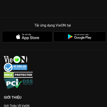
Tải ứng dụng VieON
tại
GIỚI THIỆU
Giới Thiệu Về VieON