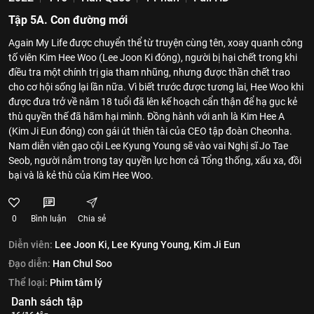
Tập 5A. Con đường mới
Again My Life được chuyển thể từ truyện cùng tên, xoay quanh công
tố viên Kim Hee Woo (Lee Joon Ki đóng), người bị hại chết trong khi
điều tra một chính trị gia tham nhũng, nhưng được thần chết trao
cho cơ hội sống lại lần nữa. Vì biết trước được tương lai, Hee Woo khi
được đưa trở về năm 18 tuổi đã lên kế hoạch cẩn thận để hạ gục kẻ
thù quyền thế đã hãm hại mình. Đồng hành với anh là Kim Hee A
(Kim Ji Eun đóng) con gái út thiên tài của CEO tập đoàn Cheonha.
Nam diễn viên gạo cội Lee Kyung Young sẽ vào vai Nghị sĩ Jo Tae
Seob, người nắm trong tay quyền lực hơn cả Tổng thống, xấu xa, đồi
bại và là kẻ thù của Kim Hee Woo.
0
Bình luận
Chia sẻ
Diễn viên:
Lee Joon Ki,
Lee Kyung Young,
Kim Ji Eun
Đạo diễn:
Han Chul Soo
Thể loại:
Phim tâm lý
Danh sách tập