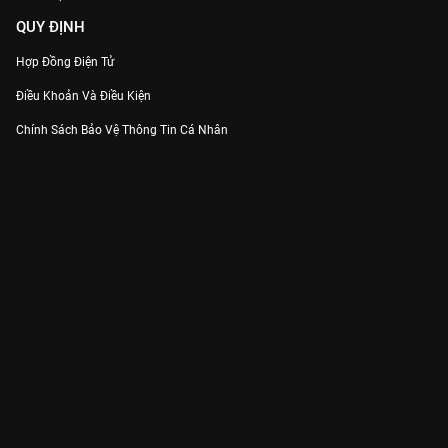
QUY ĐỊNH
Hợp Đồng Điện Tử
Điều Khoản Và Điều Kiện
Chính Sách Bảo Vệ Thông Tin Cá Nhân
Chính Sách Bảo Vệ Người Tiêu Dùng Dễ Bị Tổn Thương
Thỏa Thuận Sử Dụng Dịch Vụ Mạng Xã Hội
THÔNG TIN
Thông Báo
Trung Tâm Hỗ Trợ
Liên Hệ
Góp Ý
Công ty Cổ phần VieON - Địa chỉ: Tầng 5, 222 Pasteur, Phường Xuân Hòa,