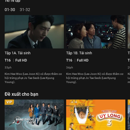
16/16 tập
01-30
31-32
Tập 1A. Tái sinh
Tập 1B. Tái sinh
T
T16
Full HD
T16
Full HD
T
33ph
34ph
2
Kim Hee Woo (Lee Joon Ki) có được thêm cơ
Kim Hee Woo (Lee Joon Ki) có được thêm cơ
K
hội trừng phạt Jo Tae Seob (Lee Kyung
hội trừng phạt Jo Tae Seob (Lee Kyung
L
Young).
Young).
m
Đề xuất cho bạn
VIP