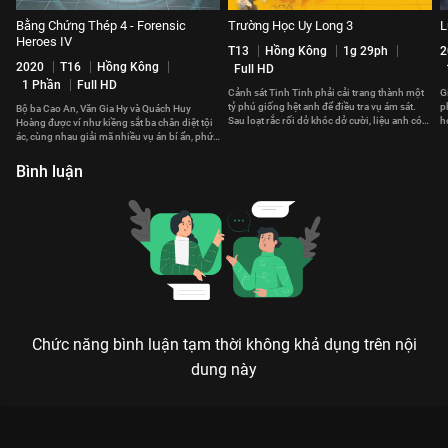
Bằng Chứng Thép 4 - Forensic
Trường Học Uy Long 3
L
Heroes IV
T13
Hồng Kông
1g 29ph
2
2020
T16
Hồng Kông
Full HD
1 Phần
Full HD
Cảnh sát Tinh Tinh phải cải trang thành một
G
tỷ phú giống hệt anh để điều tra vụ ám sát.
p
Bộ ba Cao An, Văn Gia Hy và Quách Huy
Sau loạt rắc rối dở khóc dở cười, liệu anh có
h
Hoàng được ví như kiềng sắt ba chân diệt tội
phá giải được vụ án?
b
ác, cùng nhau giải mã nhiều vụ án bí ẩn, phức
tạp.
Bình luận
Chức năng bình luận tạm thời không khả dụng trên nội
dung này
Xem Tập 5A. Con đường mới Công Tố Viên Chuyển Sinh - 16
Tập của Hàn Quốc có sự tham gia của . Thuộc thể loại: Phim