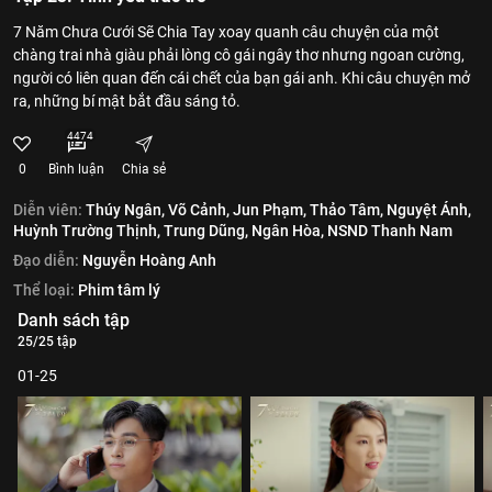
7 Năm Chưa Cưới Sẽ Chia Tay xoay quanh câu chuyện của một
chàng trai nhà giàu phải lòng cô gái ngây thơ nhưng ngoan cường,
người có liên quan đến cái chết của bạn gái anh. Khi câu chuyện mở
ra, những bí mật bắt đầu sáng tỏ.
4474
0
Bình luận
Chia sẻ
Diễn viên:
Thúy Ngân,
Võ Cảnh,
Jun Phạm,
Thảo Tâm,
Nguyệt Ánh,
Huỳnh Trường Thịnh,
Trung Dũng,
Ngân Hòa,
NSND Thanh Nam
Đạo diễn:
Nguyễn Hoàng Anh
Thể loại:
Phim tâm lý
Danh sách tập
25/25 tập
01-25