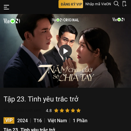
Nhập mã VieON
ĐĂNG KÝ VIP
Tập 23. Tình yêu trắc trở
55.193.002
lượt xem
4.8
VIP
2024
T16
Việt Nam
1 Phần
Tập 23. Tình yêu trắc trở