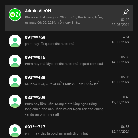
Admin VieON
Phim sẽ phát sóng lúc 20h - thứ 5, thứ 6 hàng tuần,
02:12
từ ngày 06/06/2024, mỗi ngày 1 tập.
22/05/2024
091***769
14:51
16/11/2024
phim hay lấy qua nhiều nước mắt
094***016
05:30
14/11/2024
Phim hay, mà lấy đi nhiều nước mắt người xem quá
093***488
05:03
13/11/2024
CÔ BẢO NGỌC. MOI SỞN MIỆNG LEM LUỐC HẾT
083***509
10:49
12/11/2024
Phim hay lắm luôn! Mong ***** lắng nghe tiếng
lòng của e cho anh Cảnh và chị Ngân hợp tác chung
vài dự án phim nữa ạ!!
093***717
06:33
12/11/2024
phim hay .đây là bộ phim mình thích nhất