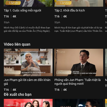
Tập 1. Cuộc sống mỗi người
Tập 2. Khởi đầu bi kịch
T
T16
4K
T16
4K
T
53ph
52ph
5
Minh Huy (Võ Cảnh) vì muốn đuổi theo bạn
Minh Huy đi tìm bạn gái và phát hiện cô bị tai
K
gái nên đã lấy xe của Thiên Ân (Thúy Ngân).
nạn. Tuấn Kiệt (Jun Phạm) cầu hôn Thiên Ân.
x
Video liên quan
Jun Phạm gửi lời cảm ơn đến khán
Phỏng vấn Jun Phạm: 'Tuấn Kiệt là
M
giả
người quá thông minh'
T
T16
4K
T16
4K
Đề xuất cho bạn