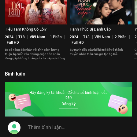
Tiểu Tam Không Có Lỗi?
Hạnh Phúc Bị Đánh Cắp
Y
2024
T18
Việt Nam
1 Phần
2024
T13
Việt Nam
2 Phần
2
Full HD
Full HD
Ba cô nàng độc thân với tính cách lương
Sự tranh đấu của thế hệ trẻ để trở thành
C
thiện, bị cuốn vào những cuộc hôn nhân
truyền nhân thêu của gia tộc họ Đỗ.
c
đang gặp khủng hoảng của ba cặp vợ chồng
n
khác nhau.
b
Bình luận
Hãy đăng ký tài khoản để chia sẻ bình luận của
bạn
Đăng ký