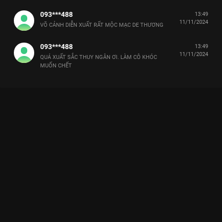
093***488
13:49
11/11/2024
VÕ CẢNH DIỄN XUẤT RẤT MỘC MẠC DE THƯƠNG
093***488
13:49
11/11/2024
QUÁ XUẤT SẮC THUY NGÂN ƠI. LÀM CÔ KHÓC
MUỐN CHẾT
Xem Tập 23. Tình yêu trắc trở 7 Năm Chưa Cưới Sẽ Chia Tay -
25 Tập của Việt Nam có sự tham gia của . Thuộc thể loại: Phim
bộ